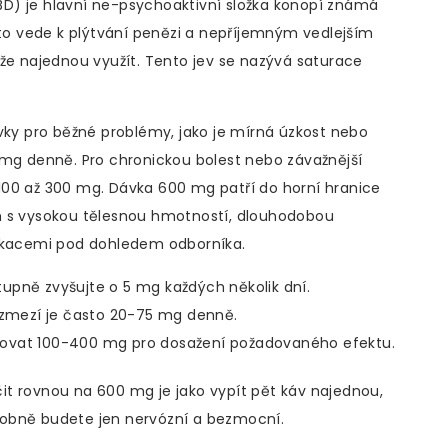
BD)
je hlavní ne-psychoaktivní složka konopí známá
o vede k plýtvání penězi a nepříjemným vedlejším
áže najednou využít. Tento jev se nazývá saturace
vky pro běžné problémy, jako je mírná úzkost nebo
 mg denně. Pro chronickou bolest nebo závažnější
100 až 300 mg. Dávka 600 mg patří do horní hranice
m s vysokou tělesnou hmotností, dlouhodobou
dikacemi pod dohledem odborníka.
upně zvyšujte o 5 mg každých několik dní.
ozmezí je často 20-75 mg denně.
vat 100-400 mg pro dosažení požadovaného efektu.
očit rovnou na 600 mg je jako vypít pět káv najednou,
podobně budete jen nervózní a bezmocní.