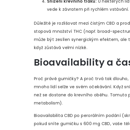
Snížení krevního tlaku:
U některých lid
vede k závratem při rychlém vstávání.
Důležité je rozlišovat mezi čistým CBD a pro
stopová množství THC (např. broad-spectru
může být zesílen synergickým efektem, ale ta
když zůstává velmi nízké.
Bioavailability a ča
Proč právě gumičky? A proč trvá tak dlouho, 
mnoho lidí selže ve svém očekávání. Když sn
než se dostane do krevního oběhu. Tomuto pr
metabolism).
Bioavailabilita CBD po perorálním podání (s
pokud sníte gumičku s 600 mg CBD, vaše tělo