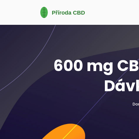
600 mg CB
Dávk
Do