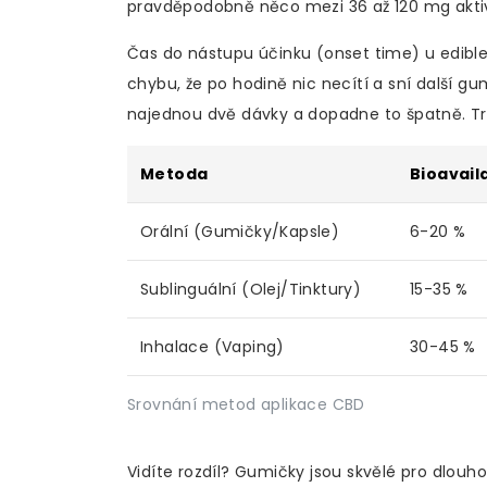
pravděpodobně něco mezi 36 až 120 mg aktivní
Čas do nástupu účinku (onset time) u edibles
chybu, že po hodině nic necítí a sní další 
najednou dvě dávky a dopadne to špatně. Trp
Metoda
Bioavaila
Orální (Gumičky/Kapsle)
6-20 %
Sublinguální (Olej/Tinktury)
15-35 %
Inhalace (Vaping)
30-45 %
Srovnání metod aplikace CBD
Vidíte rozdíl? Gumičky jsou skvělé pro dlou