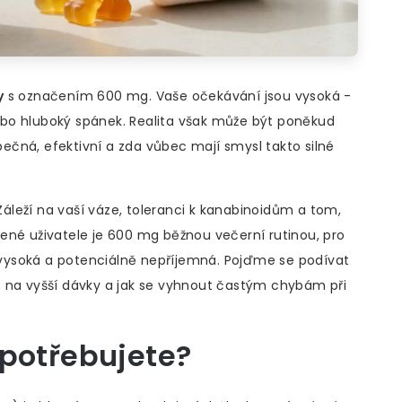
y
s označením 600 mg. Vaše očekávání jsou vysoká -
bo hluboký spánek. Realita však může být poněkud
zpečná, efektivní a zda vůbec mají smysl takto silné
leží na vaší váze, toleranci k kanabinoidům a tom,
ené uživatele je 600 mg běžnou večerní rutinou, pro
vysoká a potenciálně nepříjemná. Pojďme se podívat
e na vyšší dávky a jak se vyhnout častým chybám při
 potřebujete?