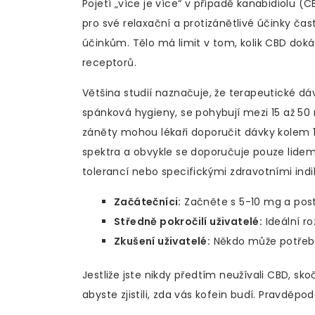
Pojetí „více je více“ v případě
kanabidiolu (C
pro své relaxační a protizánětlivé účinky
čast
účinkům. Tělo má limit v tom, kolik CBD dok
receptorů.
Většina studií naznačuje, že terapeutické dá
spánková hygieny, se pohybují mezi 15 až 50
záněty mohou lékaři doporučit dávky kolem 
spektra a obvykle se doporučuje pouze lide
tolerancí nebo specifickými zdravotními in
Začátečníci:
Začněte s 5-10 mg a post
Středně pokročilí uživatelé:
Ideální r
Zkušení uživatelé:
Někdo může potřebo
Jestliže jste nikdy předtím neužívali CBD, sk
abyste zjistili, zda vás kofein budí. Pravdě