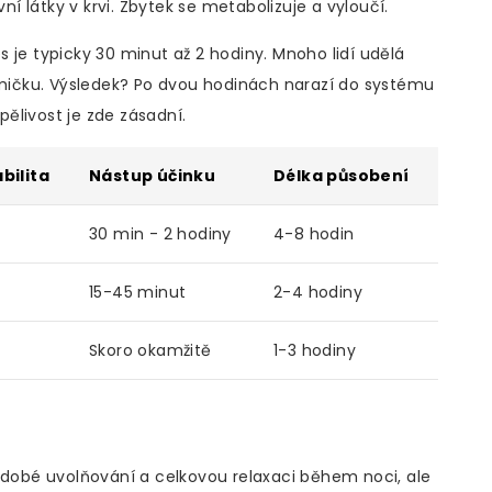
 látky v krvi. Zbytek se metabolizuje a vyloučí.
 je typicky 30 minut až 2 hodiny. Mnoho lidí udělá
gumičku. Výsledek? Po dvou hodinách narazí do systému
ělivost je zde zásadní.
bilita
Nástup účinku
Délka působení
30 min - 2 hodiny
4-8 hodin
15-45 minut
2-4 hodiny
Skoro okamžitě
1-3 hodiny
hodobé uvolňování a celkovou relaxaci během noci, ale