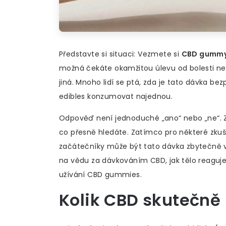
Představte si situaci: Vezmete si
CBD gumm
možná čekáte okamžitou úlevu od bolesti ne
jiná. Mnoho lidí se ptá, zda je tato dávka be
edibles konzumovat najednou.
Odpověď není jednoduché „ano“ nebo „ne“. Zá
co přesně hledáte. Zatímco pro některé zkuš
začátečníky může být tato dávka zbytečně 
na vědu za dávkováním CBD, jak tělo reaguj
užívání CBD gummies.
Kolik CBD skutečně