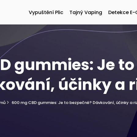
Vypuštění Plic
Tajný Vaping
Detekce E-
D gummies: Je to
ování, účinky a r
mů
600 mg CBD gummies: Je to bezpečné? Dávkování, účinky a ri