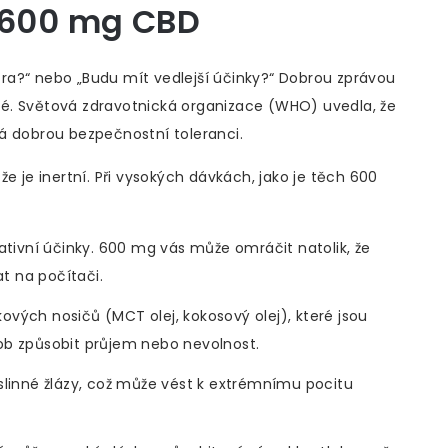
l 600 mg CBD
átra?“ nebo „Budu mít vedlejší účinky?“ Dobrou zprávou
é. Světová zdravotnická organizace (WHO) uvedla, že
á dobrou bezpečnostní toleranci.
e je inertní. Při vysokých dávkách, jako je těch 600
ivní účinky. 600 mg vás může omráčit natolik, že
t na počítači.
ových nosičů (MCT olej, kokosový olej), které jsou
ob způsobit průjem nebo nevolnost.
 slinné žlázy, což může vést k extrémnímu pocitu