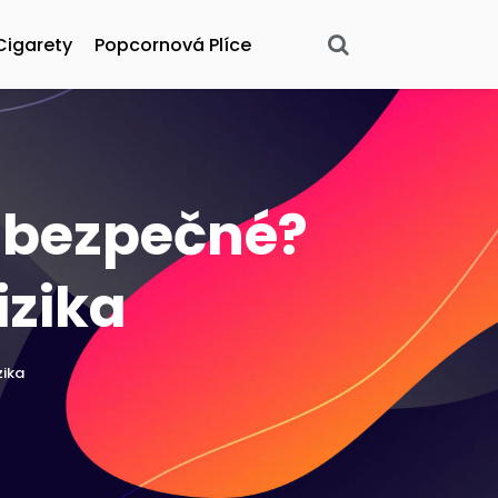
Cigarety
Popcornová Plíce
 bezpečné?
izika
zika