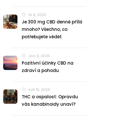
lis 8, 2025
Je 300 mg CBD denně příliš
mnoho? Všechno, co
potřebujete vědět
úno 3, 2025
Pozitivní účinky CBD na
zdraví a pohodu
kvě 16, 2025
THC a ospalost: Opravdu
vás kanabinoidy unaví?