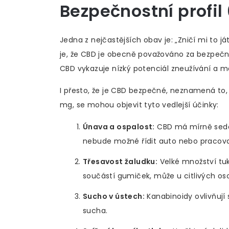
Bezpečnostní profi
Jedna z nejčastějších obav je: „Zničí mi to j
je, že CBD je obecně považováno za bezpečn
CBD vykazuje nízký potenciál zneužívání a m
I přesto, že je CBD bezpečné, neznamená to, ž
mg, se mohou objevit tyto vedlejší účinky:
Únava a ospalost:
CBD má mírně sedat
nebude možné řídit auto nebo pracova
Třesavost žaludku:
Velké množství tuk
součástí gumiček, může u citlivých os
Sucho v ústech:
Kanabinoidy ovlivňují
sucha.