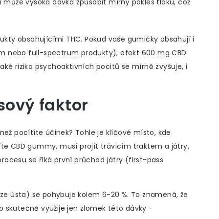
í může vysoká dávka způsobit mírný pokles tlaku, což
dukty obsahujícími THC. Pokud vaše gumičky obsahují i
m nebo full-spectrum produkty), efekt 600 mg CBD
ké riziko psychoaktivních pocitů se mírně zvyšuje, i
sový faktor
než pocítíte účinek? Tohle je klíčové místo, kde
íte
CBD gummy
, musí projít trávicím traktem a játry,
ocesu se říká první průchod játry (first-pass
krze ústa) se pohybuje kolem 6-20 %. To znamená, že
 skutečně využije jen zlomek této dávky -