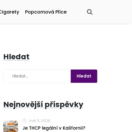
Cigarety
Popcornová Plíce
Hledat
Nejnovější příspěvky
kvě 11, 2026
Je THCP legální v Kalifornii?