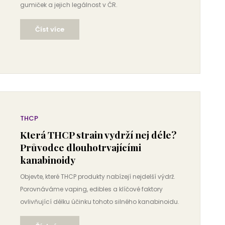
gumiček a jejich legálnost v ČR.
Číst více
THCP
Která THCP strain vydrží nej déle?
Průvodce dlouhotrvajícími
kanabinoidy
Objevte, které THCP produkty nabízejí nejdelší výdrž.
Porovnáváme vaping, edibles a klíčové faktory
ovlivňující délku účinku tohoto silného kanabinoidu.