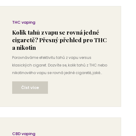
THC vaping
Kolik tahů z vapu se rovná jedné
cigaretě? Přesný přehled pro THC
a nikotin
Porovnáváme efektivitu tahů z vapu versus
klasických cigaret. Dozvíte se, kolik tahů z THC nebo
nikotinového vapu se rovná jedné cigaretě, jaké
faktory ovlivňují dávku a jak bezpečně přejít na
Číst více
vaping.
CBD vaping