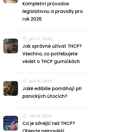
Kompletní průvodce
legislativou a pravidly pro
rok 2026
pro 17, 2025
Jak správně užívat THCP?
Všechno, co potřebujete
vědět o THCP gumičkách
pro 15, 2025
Jaké edibilie pomáhají při
panických útocích?
zář 12, 2024
Co je silnější než THCP?
Objevte nejnovější