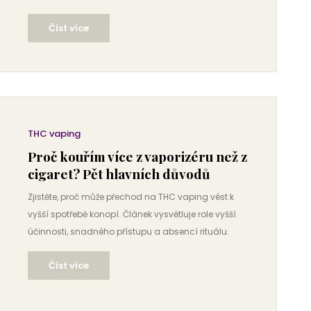
řešení pro hladší zážitek.
Číst více
THC vaping
Proč kouřím více z vaporizéru než z
cigaret? Pět hlavních důvodů
Zjistěte, proč může přechod na THC vaping vést k
vyšší spotřebě konopí. Článek vysvětluje role vyšší
účinnosti, snadného přístupu a absencí rituálu.
Číst více