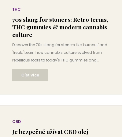
THC
70s slang for stoners: Retro terms,
THC gummies & modern cannabis
culture
Discover the 70s slang for stoners like 'burnout' and
'freak.' Learn how cannabis culture evolved from
rebellious roots to today's THC gummies and
mainstream acceptance.
Číst více
CBD
Je bezpečné užívat CBD olej