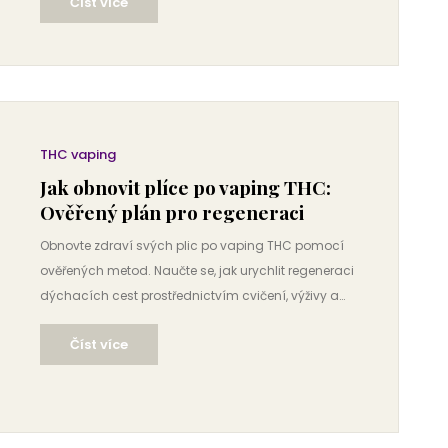
Číst více
THC vaping
Jak obnovit plíce po vaping THC:
Ověřený plán pro regeneraci
Obnovte zdraví svých plic po vaping THC pomocí
ověřených metod. Naučte se, jak urychlit regeneraci
dýchacích cest prostřednictvím cvičení, výživy a
dýchacích technik.
Číst více