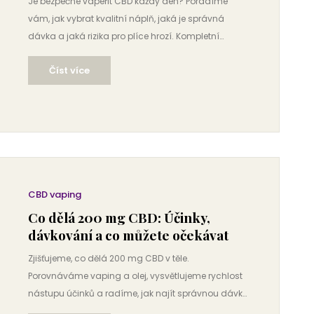
Je bezpečné vapeřit CBD každý den? Poradíme
vám, jak vybrat kvalitní náplň, jaká je správná
dávka a jaká rizika pro plíce hrozí. Kompletní
průvodce pro rok 2026.
Číst více
CBD vaping
Co dělá 200 mg CBD: Účinky,
dávkování a co můžete očekávat
Zjišťujeme, co dělá 200 mg CBD v těle.
Porovnáváme vaping a olej, vysvětlujeme rychlost
nástupu účinků a radíme, jak najít správnou dávku
pro relaxaci bez euforie.