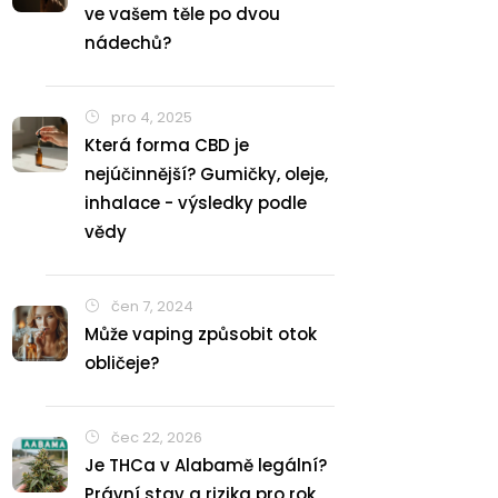
ve vašem těle po dvou
nádechů?
pro 4, 2025
Která forma CBD je
nejúčinnější? Gumičky, oleje,
inhalace - výsledky podle
vědy
čen 7, 2024
Může vaping způsobit otok
obličeje?
čec 22, 2026
Je THCa v Alabamě legální?
Právní stav a rizika pro rok