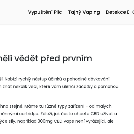
Vypuštění Plic
Tajný Vaping
Detekce E-
ěli vědět před prvním
í. Nabízí rychlý nástup účinků a pohodlné dávkování.
jn znát několik věcí, které vám ulehčí začátky a pomohou
echno stejné. Máme tu různé typy zařízení - od malých
měnnými cartridge. Záleží, jak často chcete CBD užívat a
týče síly, například 300mg CBD vape není vyrážející, ale