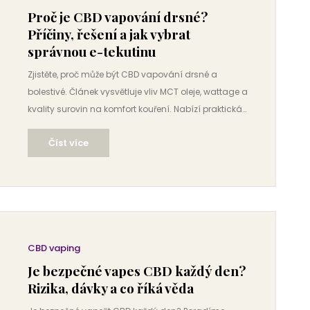
Proč je CBD vapování drsné?
Příčiny, řešení a jak vybrat
správnou e-tekutinu
Zjistěte, proč může být CBD vapování drsné a
bolestivé. Článek vysvětluje vliv MCT oleje, wattage a
kvality surovin na komfort kouření. Nabízí praktická
řešení pro hladší zážitek.
Číst více
CBD vaping
Je bezpečné vapes CBD každý den?
Rizika, dávky a co říká věda