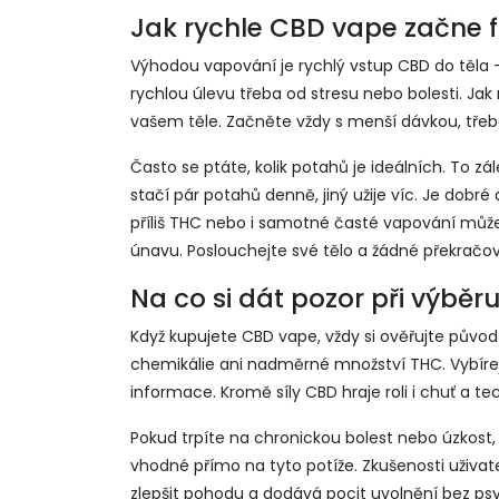
Jak rychle CBD vape začne 
Výhodou vapování je rychlý vstup CBD do těla –
rychlou úlevu třeba od stresu nebo bolesti. Jak
vašem těle. Začněte vždy s menší dávkou, třeba p
Často se ptáte, kolik potahů je ideálních. To zá
stačí pár potahů denně, jiný užije víc. Je dobré
příliš THC nebo i samotné časté vapování může
únavu. Poslouchejte své tělo a žádné překračová
Na co si dát pozor při výbě
Když kupujete CBD vape, vždy si ověřujte původ 
chemikálie ani nadměrné množství THC. Vybírejt
informace. Kromě síly CBD hraje roli i chuť a tec
Pokud trpíte na chronickou bolest nebo úzkost
vhodné přímo na tyto potíže. Zkušenosti uživa
zlepšit pohodu a dodává pocit uvolnění bez ps