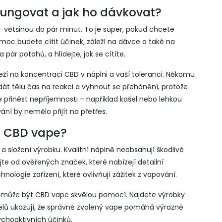
fungovat a jak ho dávkovat?
 většinou do pár minut. To je super, pokud chcete
 moc budete cítit účinek, záleží na dávce a také na
ár potahů, a hlídejte, jak se cítíte.
leží na koncentraci CBD v náplni a vaší toleranci. Někomu
 dát tělu čas na reakci a vyhnout se přehánění, protože
 přinést nepříjemnosti – například kašel nebo lehkou
ní by nemělo přijít na přetřes.
ru CBD vape?
a složení výrobku. Kvalitní náplně neobsahují škodlivé
e od ověřených značek, které nabízejí detailní
hnologie zařízení, které ovlivňují zážitek z vapování.
, může být CBD vape skvělou pomocí. Najdete výrobky
telů ukazují, že správně zvolený vape pomáhá výrazně
ychoaktivních účinků.