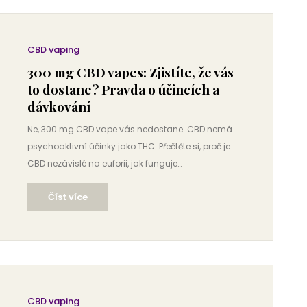
CBD vaping
300 mg CBD vapes: Zjistíte, že vás
to dostane? Pravda o účincích a
dávkování
Ne, 300 mg CBD vape vás nedostane. CBD nemá
psychoaktivní účinky jako THC. Přečtěte si, proč je
CBD nezávislé na euforii, jak funguje
endokanabinoidní systém a co skutečně můžete od
Číst více
CBD vapingu očekávat.
CBD vaping