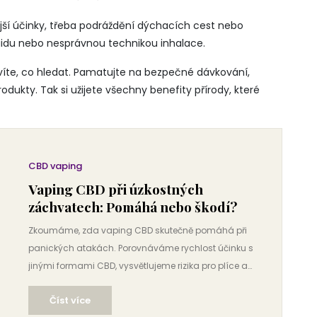
jší účinky, třeba podráždění dýchacích cest nebo
iquidu nebo nesprávnou technikou inhalace.
 víte, co hledat. Pamatujte na bezpečné dávkování,
rodukty. Tak si užijete všechny benefity přírody, které
CBD vaping
Vaping CBD při úzkostných
záchvatech: Pomáhá nebo škodí?
Zkoumáme, zda vaping CBD skutečně pomáhá při
panických atakách. Porovnáváme rychlost účinku s
jinými formami CBD, vysvětlujeme rizika pro plíce a
mozek a nabízíme praktický návod, jak vybrat
Číst více
bezpečný produkt v ČR.