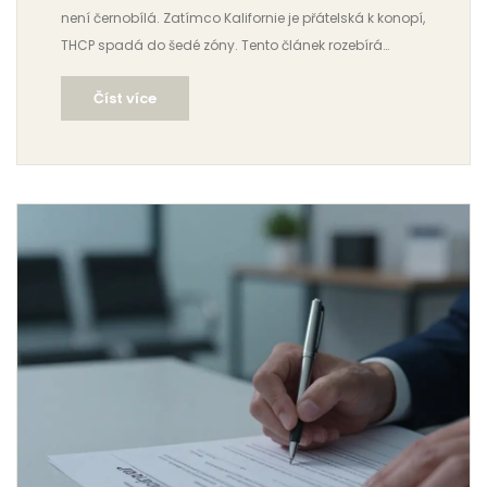
není černobílá. Zatímco Kalifornie je přátelská k konopí,
THCP spadá do šedé zóny. Tento článek rozebírá
federální i státní zákony, rizika nákupu a bezpečnost
Číst více
pro rok 2026.