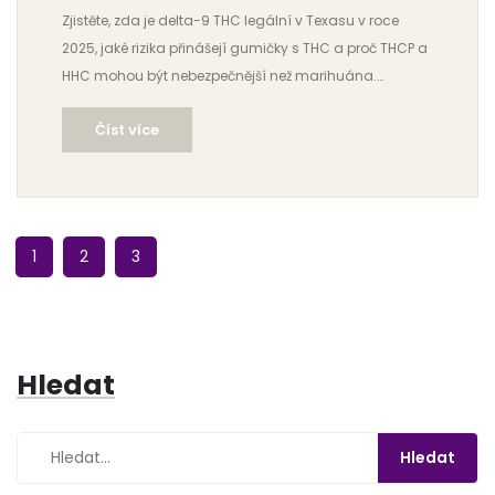
Zjistěte, zda je delta-9 THC legální v Texasu v roce
2025, jaké rizika přinášejí gumičky s THC a proč THCP a
HHC mohou být nebezpečnější než marihuána.
Všechno, co potřebujete vědět, abyste se vyhnuli
Číst více
zatčení.
1
2
3
Hledat