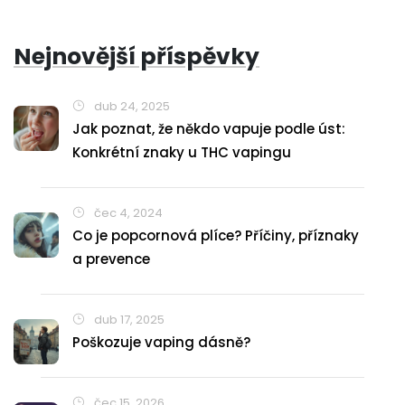
Nejnovější příspěvky
dub 24, 2025
Jak poznat, že někdo vapuje podle úst:
Konkrétní znaky u THC vapingu
čec 4, 2024
Co je popcornová plíce? Příčiny, příznaky
a prevence
dub 17, 2025
Poškozuje vaping dásně?
čec 15, 2026