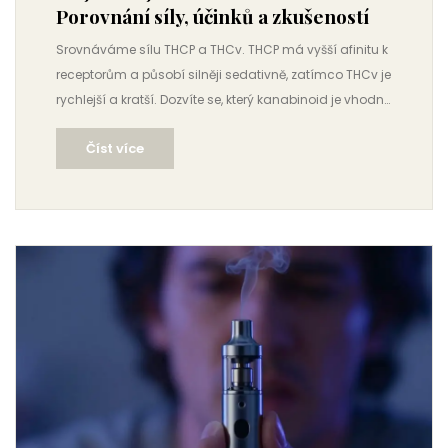
Porovnání síly, účinků a zkušeností
Srovnáváme sílu THCP a THCv. THCP má vyšší afinitu k
receptorům a působí silněji sedativně, zatímco THCv je
rychlejší a kratší. Dozvíte se, který kanabinoid je vhodný
pro vás.
Číst více