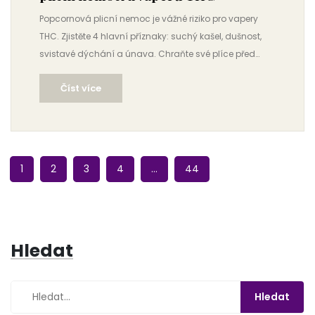
Popcornová plicní nemoc je vážné riziko pro vapery
THC. Zjistěte 4 hlavní příznaky: suchý kašel, dušnost,
svistavé dýchání a únava. Chraňte své plíce před
diacetylem.
Číst více
1
2
3
4
…
44
Hledat