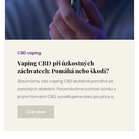
CBD vaping
Vaping CBD při úzkostných
záchvatech: Pomáhá nebo škodí?
Zkoumáme, zda vaping CBD skutečně pomáhá při
panických atakách. Porovnáváme rychlost účinku s
jinými formami CBD, vysvětlujeme rizika pro plíce a
mozek a nabízíme praktický návod, jak vybrat
Číst více
bezpečný produkt v ČR.