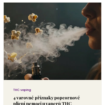
THC vaping
4 varovné příznaky popcornové
plicní nemoci u vaperů THC