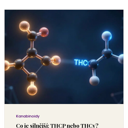
Kanabinoidy
Co je silnější: THCP nebo THCv?