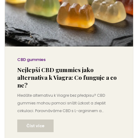
CBD gummies
Nejlepší CBD gummies jako
alternativa k Viagra: Co funguje a co
ne?
Hledáte alternativu k Viagre bez předpisu? CBD
gummies mohou pomoci snížit úzkost a zlepšit
cirkulaci. Porovnáváme CBD s L-argininem a
yohimbine. Zjistěte, co funguje a jak vybrat kvalitní
Číst více
produkt pro mužské zdraví.