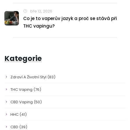
bře 12, 2026
Co je to vaperův jazyk a proč se stává při
THC vapingu?
Kategorie
Zdraví A Životní Styl
(83)
THC Vaping
(76)
CBD Vaping
(50)
HHC
(41)
CBD
(39)