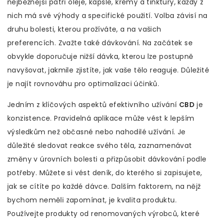
nejběžnější patří oleje, kapsle, krémy a tinktury, každý z
nich má své výhody a specifické použití. Volba závisí na
druhu bolesti, kterou prožíváte, a na vašich
preferencích. Zvažte také dávkování. Na začátek se
obvykle doporučuje nižší dávka, kterou lze postupně
navyšovat, jakmile zjistíte, jak vaše tělo reaguje. Důležité
je najít rovnováhu pro optimalizaci účinků.
Jedním z klíčových aspektů efektivního užívání
CBD
je
konzistence. Pravidelná aplikace může vést k lepším
výsledkům než občasné nebo nahodilé užívání. Je
důležité sledovat reakce svého těla, zaznamenávat
změny v úrovních bolesti a přizpůsobit dávkování podle
potřeby. Můžete si vést deník, do kterého si zapisujete,
jak se cítíte po každé dávce. Dalším faktorem, na nějž
bychom neměli zapomínat, je kvalita produktu.
Používejte produkty od renomovaných výrobců, které