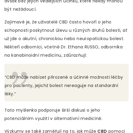
avšak bez jejich vedlejších účinků, které někdy mohou
být nežádoucí.
Zajímavé je, že uživatelé CBD často hovoří o jeho
schopnosti poskytnout úlevu u různých druhů bolesti, ať
už jde o akutní, chronickou nebo neuropatickou bolest.
Někteří odborníci, včetně Dr. Ethana RUSSO, odborníka
na kanabinoidní medicínu, zdůrazňují:
“CBD může nabízet přirozené a účinné možnosti léčby
pro pacienty, jejichž bolest nereaguje na standardní
léky.”
Tato myšlenka podporuje širší diskusi o jeho
potenciálním využití v alternativní medicíně.
Výzkumy se také zaměřují na to, jak může
CBD
pomoci