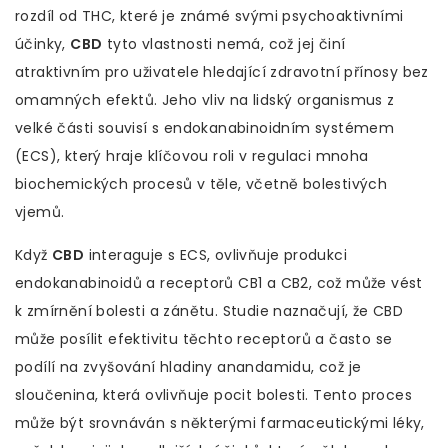
rozdíl od THC, které je známé svými psychoaktivními
účinky,
CBD
tyto vlastnosti nemá, což jej činí
atraktivním pro uživatele hledající zdravotní přínosy bez
omamných efektů. Jeho vliv na lidský organismus z
velké části souvisí s endokanabinoidním systémem
(ECS), který hraje klíčovou roli v regulaci mnoha
biochemických procesů v těle, včetně bolestivých
vjemů.
Když
CBD
interaguje s ECS, ovlivňuje produkci
endokanabinoidů a receptorů CB1 a CB2, což může vést
k zmírnění bolesti a zánětu. Studie naznačují, že CBD
může posílit efektivitu těchto receptorů a často se
podílí na zvyšování hladiny anandamidu, což je
sloučenina, která ovlivňuje pocit bolesti. Tento proces
může být srovnáván s některými farmaceutickými léky,