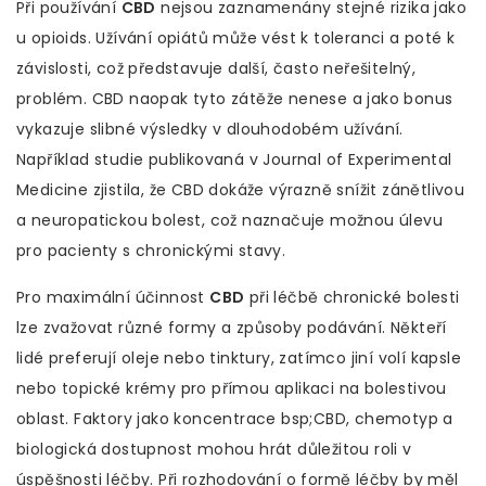
Při používání
CBD
nejsou zaznamenány stejné rizika jako
u opioids. Užívání opiátů může vést k toleranci a poté k
závislosti, což představuje další, často neřešitelný,
problém. CBD naopak tyto zátěže nenese a jako bonus
vykazuje slibné výsledky v dlouhodobém užívání.
Například studie publikovaná v Journal of Experimental
Medicine zjistila, že CBD dokáže výrazně snížit zánětlivou
a neuropatickou bolest, což naznačuje možnou úlevu
pro pacienty s chronickými stavy.
Pro maximální účinnost
CBD
při léčbě chronické bolesti
lze zvažovat různé formy a způsoby podávání. Někteří
lidé preferují oleje nebo tinktury, zatímco jiní volí kapsle
nebo topické krémy pro přímou aplikaci na bolestivou
oblast. Faktory jako koncentrace bsp;CBD, chemotyp a
biologická dostupnost mohou hrát důležitou roli v
úspěšnosti léčby. Při rozhodování o formě léčby by měl