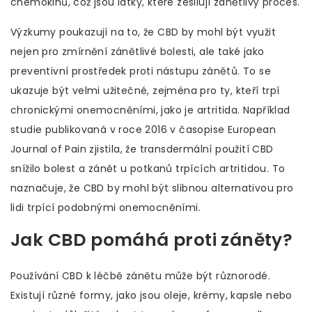
chemokinů, což jsou látky, které zesilují zánětlivý proces.
Výzkumy poukazují na to, že CBD by mohl být využit
nejen pro zmírnění zánětlivé bolesti, ale také jako
preventivní prostředek proti nástupu zánětů. To se
ukazuje být velmi užitečné, zejména pro ty, kteří trpí
chronickými onemocněními, jako je artritida. Například
studie publikovaná v roce 2016 v časopise European
Journal of Pain zjistila, že transdermální použití CBD
snížilo bolest a zánět u potkanů trpících artritidou. To
naznačuje, že CBD by mohl být slibnou alternativou pro
lidi trpící podobnými onemocněními.
Jak CBD pomáhá proti záněty?
Používání CBD k léčbě zánětu může být různorodé.
Existují různé formy, jako jsou oleje, krémy, kapsle nebo