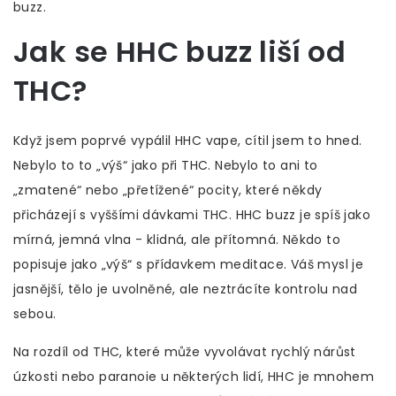
buzz.
Jak se HHC buzz liší od
THC?
Když jsem poprvé vypálil HHC vape, cítil jsem to hned.
Nebylo to to „výš“ jako při THC. Nebylo to ani to
„zmatené“ nebo „přetížené“ pocity, které někdy
přicházejí s vyššími dávkami THC. HHC buzz je spíš jako
mírná, jemná vlna - klidná, ale přítomná. Někdo to
popisuje jako „výš“ s přídavkem meditace. Váš mysl je
jasnější, tělo je uvolněné, ale neztrácíte kontrolu nad
sebou.
Na rozdíl od THC, které může vyvolávat rychlý nárůst
úzkosti nebo paranoie u některých lidí, HHC je mnohem