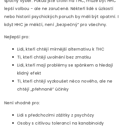
špatný výběr. Pokud jste citliví na THC, může být HHC
lepší volbou - ale ne zaručeně. Někteří lidé s úzkostí
nebo historií psychických poruch by měli být opatrní. I
když HHC je měkčí, není „bezpečný“ pro všechny.
Nejlepší pro:
Lidi, kteří chtějí mírnější alternativu k THC
Ti, kteří chtějí uvolnění bez zmatku
Lidi, kteří mají problémy se spánkem a hledají
klidný efekt
Ti, kteří chtějí vyzkoušet něco nového, ale ne
chtějí „přehnané“ účinky
Není vhodné pro:
Lidi s předchozími zážitky z psychózy
Osoby s citlivou tolerancí na kanabinoidy