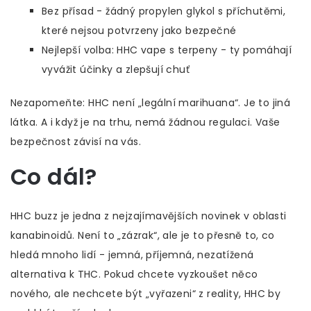
Bez přísad - žádný propylen glykol s příchutěmi,
které nejsou potvrzeny jako bezpečné
Nejlepší volba: HHC vape s terpeny - ty pomáhají
vyvážit účinky a zlepšují chuť
Nezapomeňte: HHC není „legální marihuana“. Je to jiná
látka. A i když je na trhu, nemá žádnou regulaci. Vaše
bezpečnost závisí na vás.
Co dál?
HHC buzz je jedna z nejzajímavějších novinek v oblasti
kanabinoidů. Není to „zázrak“, ale je to přesně to, co
hledá mnoho lidí - jemná, příjemná, nezatížená
alternativa k THC. Pokud chcete vyzkoušet něco
nového, ale nechcete být „vyřazeni“ z reality, HHC by