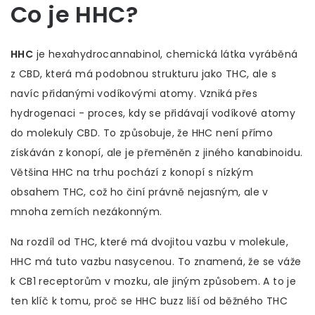
Co je HHC?
HHC
je
hexahydrocannabinol, chemická látka vyráběná
z CBD, která má podobnou strukturu jako THC, ale s
navíc přidanými vodíkovými atomy
. Vzniká přes
hydrogenaci - proces, kdy se přidávají vodíkové atomy
do molekuly CBD. To způsobuje, že HHC není přímo
získáván z konopí, ale je přeměněn z jiného kanabinoidu.
Většina HHC na trhu pochází z konopí s nízkým
obsahem THC, což ho činí právně nejasným, ale v
mnoha zemích nezákonným.
Na rozdíl od THC, které má dvojitou vazbu v molekule,
HHC má tuto vazbu nasycenou. To znamená, že se váže
k CB1 receptorům v mozku, ale jiným způsobem. A to je
ten klíč k tomu, proč se HHC buzz liší od běžného THC