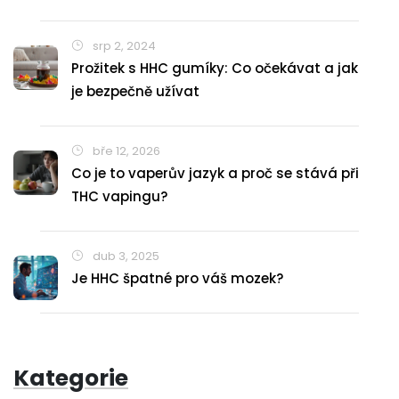
srp 2, 2024
Prožitek s HHC gumíky: Co očekávat a jak
je bezpečně užívat
bře 12, 2026
Co je to vaperův jazyk a proč se stává při
THC vapingu?
dub 3, 2025
Je HHC špatné pro váš mozek?
Kategorie