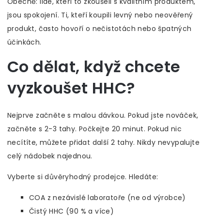
Obecně: lidé, kteří to zkoušeli s kvalitním produktem,
jsou spokojení. Ti, kteří koupili levný nebo neověřený
produkt, často hovoří o nečistotách nebo špatných
účinkách.
Co dělat, když chcete
vyzkoušet HHC?
Nejprve začněte s malou dávkou. Pokud jste nováček,
začněte s 2-3 tahy. Počkejte 20 minut. Pokud nic
necítíte, můžete přidat další 2 tahy. Nikdy nevypalujte
celý nádobek najednou.
Vyberte si důvěryhodný prodejce. Hledáte:
COA z nezávislé laboratoře (ne od výrobce)
Čistý HHC (90 % a více)