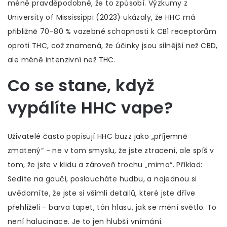
méně pravděpodobné, že to způsobí. Výzkumy z
University of Mississippi (2023) ukázaly, že HHC má
přibližně 70-80 % vazebné schopnosti k CB1 receptorům
oproti THC, což znamená, že účinky jsou silnější než CBD,
ale méně intenzivní než THC.
Co se stane, když
vypálíte HHC vape?
Uživatelé často popisují HHC buzz jako „příjemně
zmatený“ - ne v tom smyslu, že jste ztracení, ale spíš v
tom, že jste v klidu a zároveň trochu „mimo“. Příklad:
Sedíte na gauči, posloucháte hudbu, a najednou si
uvědomíte, že jste si všimli detailů, které jste dříve
přehlíželi - barva tapet, tón hlasu, jak se mění světlo. To
není halucinace. Je to jen hlubší vnímání.