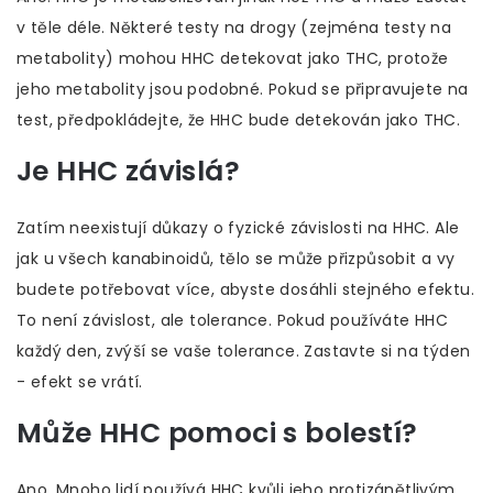
v těle déle. Některé testy na drogy (zejména testy na
metabolity) mohou HHC detekovat jako THC, protože
jeho metabolity jsou podobné. Pokud se připravujete na
test, předpokládejte, že HHC bude detekován jako THC.
Je HHC závislá?
Zatím neexistují důkazy o fyzické závislosti na HHC. Ale
jak u všech kanabinoidů, tělo se může přizpůsobit a vy
budete potřebovat více, abyste dosáhli stejného efektu.
To není závislost, ale tolerance. Pokud používáte HHC
každý den, zvýší se vaše tolerance. Zastavte si na týden
- efekt se vrátí.
Může HHC pomoci s bolestí?
Ano. Mnoho lidí používá HHC kvůli jeho protizánětlivým