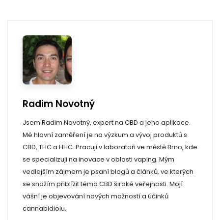
Radim Novotný
Jsem Radim Novotný, expert na CBD a jeho aplikace.
Mé hlavní zaměření je na výzkum a vývoj produktů s
CBD, THC a HHC. Pracuji v laboratoři ve městě Brno, kde
se specializuji na inovace v oblasti vaping. Mým
vedlejším zájmem je psaní blogů a článků, ve kterých
se snažím přiblížit téma CBD široké veřejnosti. Mojí
vášní je objevování nových možností a účinků
cannabidiolu.