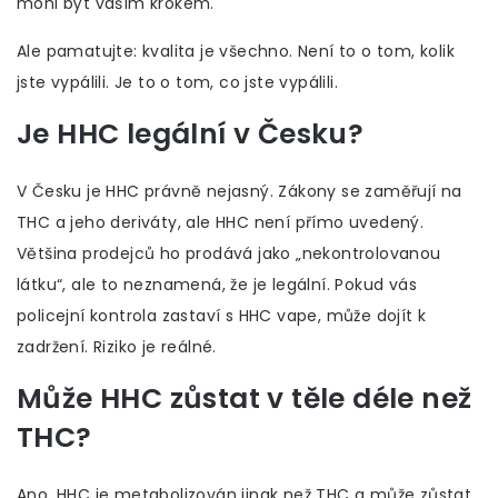
mohl být vaším krokem.
Ale pamatujte: kvalita je všechno. Není to o tom, kolik
jste vypálili. Je to o tom, co jste vypálili.
Je HHC legální v Česku?
V Česku je HHC právně nejasný. Zákony se zaměřují na
THC a jeho deriváty, ale HHC není přímo uvedený.
Většina prodejců ho prodává jako „nekontrolovanou
látku“, ale to neznamená, že je legální. Pokud vás
policejní kontrola zastaví s HHC vape, může dojít k
zadržení. Riziko je reálné.
Může HHC zůstat v těle déle než
THC?
Ano. HHC je metabolizován jinak než THC a může zůstat