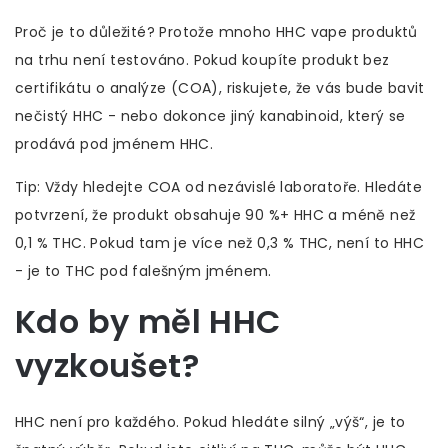
Proč je to důležité? Protože mnoho HHC vape produktů
na trhu není testováno. Pokud koupíte produkt bez
certifikátu o analýze (COA), riskujete, že vás bude bavit
nečistý HHC - nebo dokonce jiný kanabinoid, který se
prodává pod jménem HHC.
Tip: Vždy hledejte COA od nezávislé laboratoře. Hledáte
potvrzení, že produkt obsahuje 90 %+ HHC a méně než
0,1 % THC. Pokud tam je více než 0,3 % THC, není to HHC
- je to THC pod falešným jménem.
Kdo by měl HHC
vyzkoušet?
HHC není pro každého. Pokud hledáte silný „výš“, je to