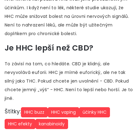
účinkům. I když není to lék, některé studie ukazují, že
HHC může snižovat bolest na úrovni nervových signálů.
Není to nahrazení léků, ale může být užitečným
doplňkem pro chronické bolesti.
Je HHC lepší než CBD?
To závisí na tom, co hledáte. CBD je klidný, ale
nevyvolává euforii. HHC je mírně euforický, ale ne tak
silný jako THC. Pokud chcete jen uvolnění - CBD. Pokud
chcete jemný „výš“ - HHC. Není to lepší nebo horší. Je to
jiné.
Štítky:
HHC buzz
HHC vaping
účinky HHC
HHC efekty
kanabinoidy