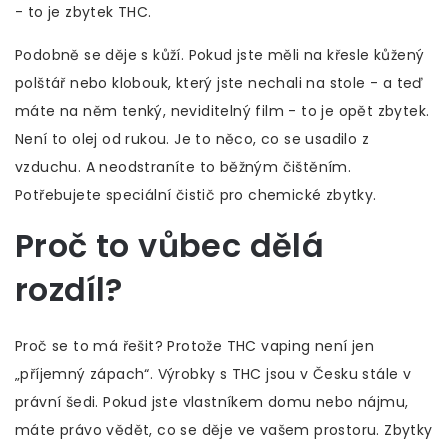
- to je zbytek THC.
Podobně se děje s kůží. Pokud jste měli na křesle kůžený
polštář nebo klobouk, který jste nechali na stole - a teď
máte na něm tenký, neviditelný film - to je opět zbytek.
Není to olej od rukou. Je to něco, co se usadilo z
vzduchu. A neodstraníte to běžným čištěním.
Potřebujete speciální čistič pro chemické zbytky.
Proč to vůbec dělá
rozdíl?
Proč se to má řešit? Protože THC vaping není jen
„příjemný zápach“. Výrobky s THC jsou v Česku stále v
právní šedi. Pokud jste vlastníkem domu nebo nájmu,
máte právo vědět, co se děje ve vašem prostoru. Zbytky