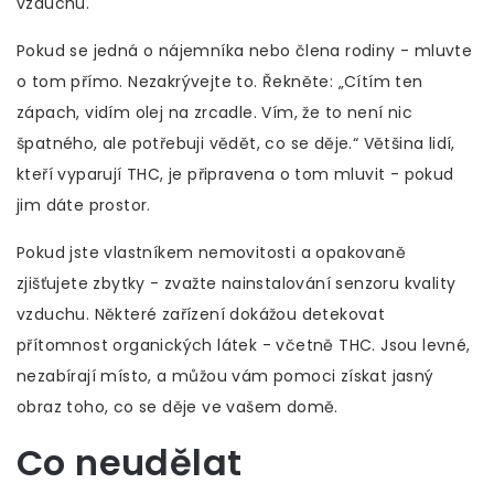
vzduchu.
Pokud se jedná o nájemníka nebo člena rodiny - mluvte
o tom přímo. Nezakrývejte to. Řekněte: „Cítím ten
zápach, vidím olej na zrcadle. Vím, že to není nic
špatného, ale potřebuji vědět, co se děje.“ Většina lidí,
kteří vyparují THC, je připravena o tom mluvit - pokud
jim dáte prostor.
Pokud jste vlastníkem nemovitosti a opakovaně
zjišťujete zbytky - zvažte nainstalování senzoru kvality
vzduchu. Některé zařízení dokážou detekovat
přítomnost organických látek - včetně THC. Jsou levné,
nezabírají místo, a můžou vám pomoci získat jasný
obraz toho, co se děje ve vašem domě.
Co neudělat