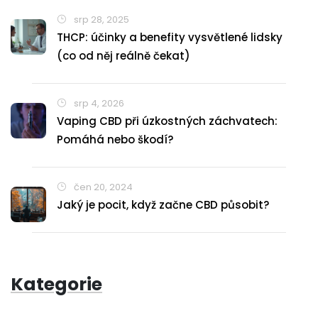
srp 28, 2025
THCP: účinky a benefity vysvětlené lidsky
(co od něj reálně čekat)
srp 4, 2026
Vaping CBD při úzkostných záchvatech:
Pomáhá nebo škodí?
čen 20, 2024
Jaký je pocit, když začne CBD působit?
Kategorie