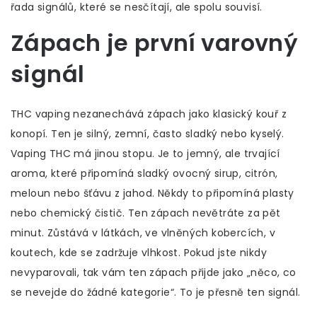
řada signálů, které se nesčítají, ale spolu souvisí.
Zápach je první varovný
signál
THC vaping nezanechává zápach jako klasický kouř z
konopí. Ten je silný, zemní, často sladký nebo kyselý.
Vaping THC má jinou stopu. Je to jemný, ale trvající
aroma, které připomíná sladký ovocný sirup, citrón,
meloun nebo šťávu z jahod. Někdy to připomíná plasty
nebo chemický čistič. Ten zápach nevětráte za pět
minut. Zůstává v látkách, ve vlněných kobercích, v
koutech, kde se zadržuje vlhkost. Pokud jste nikdy
nevyparovali, tak vám ten zápach přijde jako „něco, co
se nevejde do žádné kategorie“. To je přesně ten signál.