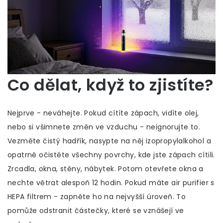
Co dělat, když to zjistíte?
Nejprve - neváhejte. Pokud cítíte zápach, vidíte olej,
nebo si všimnete změn ve vzduchu - neignorujte to.
Vezměte čistý hadřík, nasypte na něj izopropylalkohol a
opatrně očistěte všechny povrchy, kde jste zápach cítili.
Zrcadla, okna, stěny, nábytek. Potom otevřete okna a
nechte větrat alespoň 12 hodin. Pokud máte air purifier s
HEPA filtrem - zapněte ho na nejvyšší úroveň. To
pomůže odstranit částečky, které se vznášejí ve