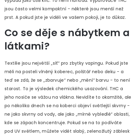
vypadá jako USB klíč. To není náhoda. Vypařovače THC
jsou často velmi kompaktní - některé jsou menší než
prst. A pokud jste je viděli ve vašem pokoji, je to důkaz.
Co se děje s nábytkem a
látkami?
Textilie jsou největší „síť“ pro zbytky vapingu. Pokud jste
měli na posteli vlněný koberec, polštář nebo deku - a
teď se zdá, že se „zbarvuje“ nebo „mění“ barvu - to není
starost. To je výsledek chemického usazování. THC a
jeho nosiče se vážou na vlákna. Nevidíte to okamžitě, ale
po několika dnech se na koberci objeví světlejší skvrny -
ne jako skvrny od vody, ale jako „mírně vybledlé“ oblasti,
kde se zápach koncentruje. Pokud se na to podíváte
pod UV světlem, můžete vidět slabý, zelenožlutý záblesk