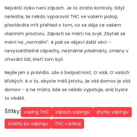
Největší riziko není zápach. Je to ztráta kontroly. Když
neřešíte, že někdo vyparoval THC ve vašem pokoji,
přestáváte mít přehled o tom, co se děje ve vašem
vlastním prostoru. Zápach se mění na zvyk. Zbytek se
mění na „normální“. A pak se objeví další věci -
nevysvětlitelné zápachy, neznámé předměty, změny v
chování lidí, kteří tam byli.
Nejde jen o pravidla. Jde o bezpečnost. O vaši. O vašich
blízkých. A o to, abyste měli jistotu, že váš domov je váš
domov - a ne místo, kde se někdo vypařuje, aniž byste
to věděli.
Štítky:
vaping THC
zápach vapingu
zbytky vapingu
značky po vapingu
THC v pokoji