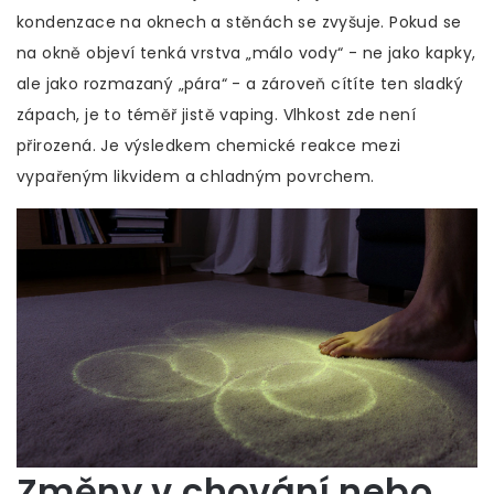
kondenzace na oknech a stěnách se zvyšuje. Pokud se
na okně objeví tenká vrstva „málo vody“ - ne jako kapky,
ale jako rozmazaný „pára“ - a zároveň cítíte ten sladký
zápach, je to téměř jistě vaping. Vlhkost zde není
přirozená. Je výsledkem chemické reakce mezi
vypařeným likvidem a chladným povrchem.
Změny v chování nebo