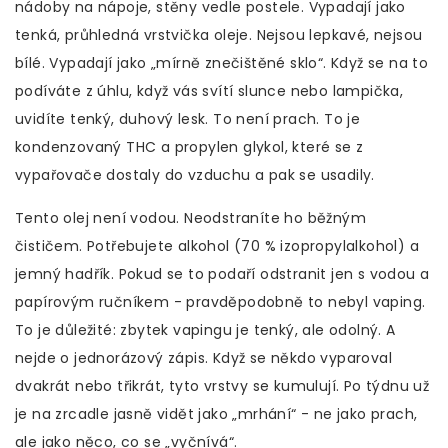
nádoby na nápoje, stěny vedle postele. Vypadají jako
tenká, průhledná vrstvička oleje. Nejsou lepkavé, nejsou
bílé. Vypadají jako „mírně znečištěné sklo“. Když se na to
podíváte z úhlu, když vás svítí slunce nebo lampička,
uvidíte tenký, duhový lesk. To není prach. To je
kondenzovaný THC a propylen glykol, které se z
vypařovače dostaly do vzduchu a pak se usadily.
Tento olej není vodou. Neodstraníte ho běžným
čističem. Potřebujete alkohol (70 % izopropylalkohol) a
jemný hadřík. Pokud se to podaří odstranit jen s vodou a
papírovým ručníkem - pravděpodobně to nebyl vaping.
To je důležité: zbytek vapingu je tenký, ale odolný. A
nejde o jednorázový zápis. Když se někdo vyparoval
dvakrát nebo třikrát, tyto vrstvy se kumulují. Po týdnu už
je na zrcadle jasně vidět jako „mrhání“ - ne jako prach,
ale jako něco, co se „vyčnívá“.