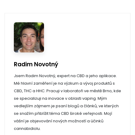
Radim Novotný
Jsem Radim Novotný, expert na CBD a jeho aplikace.
Mé hlavní zaměření je na výzkum a vývoj produktů s
CBD, THC a HHC. Pracuji v laboratoři ve městě Brno, kde
se specializuji na inovace v oblasti vaping. Mým
vedlejším zájmem je psaní blogů a článků, ve kterých
se snažím přiblížit téma CBD široké veřejnosti. Mojí
vášní je objevování nových možností a účinků
cannabidiolu.