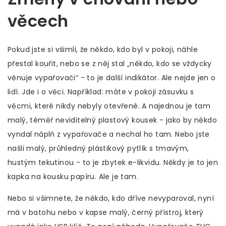
věcech
Pokud jste si všimli, že někdo, kdo byl v pokoji, náhle
přestal kouřit, nebo se z něj stal „někdo, kdo se vždycky
věnuje vypařovači“ - to je další indikátor. Ale nejde jen o
lidí. Jde i o věci. Například: máte v pokoji zásuvku s
věcmi, které nikdy nebyly otevřené. A najednou je tam
malý, téměř neviditelný plastový kousek - jako by někdo
vyndal náplň z vypařovače a nechal ho tam. Nebo jste
našli malý, průhledný plástikový pytlík s tmavým,
hustým tekutinou - to je zbytek e-likvidu. Někdy je to jen
kapka na kousku papíru. Ale je tam.
Nebo si všimnete, že někdo, kdo dříve nevyparoval, nyní
má v batohu nebo v kapse malý, černý přístroj, který