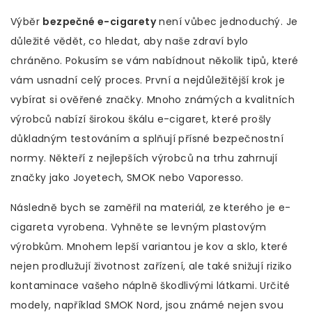
Výběr
bezpečné e-cigarety
není vůbec jednoduchý. Je
důležité vědět, co hledat, aby naše zdraví bylo
chráněno. Pokusím se vám nabídnout několik tipů, které
vám usnadní celý proces. První a nejdůležitější krok je
vybírat si ověřené značky. Mnoho známých a kvalitních
výrobců nabízí širokou škálu e-cigaret, které prošly
důkladným testováním a splňují přísné bezpečnostní
normy. Někteří z nejlepších výrobců na trhu zahrnují
značky jako Joyetech, SMOK nebo Vaporesso.
Následně bych se zaměřil na materiál, ze kterého je e-
cigareta vyrobena. Vyhněte se levným plastovým
výrobkům. Mnohem lepší variantou je kov a sklo, které
nejen prodlužují životnost zařízení, ale také snižují riziko
kontaminace vašeho náplně škodlivými látkami. Určité
modely, například SMOK Nord, jsou známé nejen svou