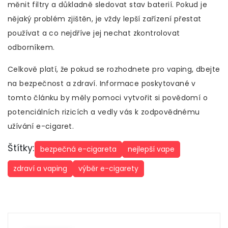
měnit filtry a důkladně sledovat stav baterií. Pokud je
nějaký problém zjištěn, je vždy lepší zařízení přestat
používat a co nejdříve jej nechat zkontrolovat
odborníkem.
Celkově platí, že pokud se rozhodnete pro vaping, dbejte
na bezpečnost a zdraví. Informace poskytované v
tomto článku by měly pomoci vytvořit si povědomí o
potenciálních rizicích a vedly vás k zodpovědnému
užívání e-cigaret.
Štítky:
bezpečná e-cigareta
nejlepší vape
zdraví a vaping
výběr e-cigarety