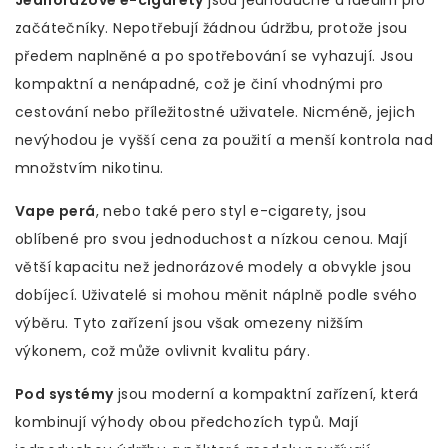
Jednorázové e-cigarety
jsou jednoduché a ideální pro
začátečníky. Nepotřebují žádnou údržbu, protože jsou
předem naplněné a po spotřebování se vyhazují. Jsou
kompaktní a nenápadné, což je činí vhodnými pro
cestování nebo příležitostné uživatele. Nicméně, jejich
nevýhodou je vyšší cena za použití a menší kontrola nad
množstvím nikotinu.
Vape perá
, nebo také pero styl e-cigarety, jsou
oblíbené pro svou jednoduchost a nízkou cenou. Mají
větší kapacitu než jednorázové modely a obvykle jsou
dobíjecí. Uživatelé si mohou měnit náplně podle svého
výběru. Tyto zařízení jsou však omezeny nižším
výkonem, což může ovlivnit kvalitu páry.
Pod systémy
jsou moderní a kompaktní zařízení, která
kombinují výhody obou předchozích typů. Mají