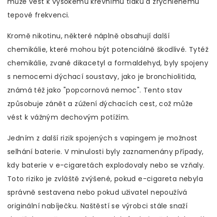
může vést k vysokému krevnímu tlaku a zrychlenému
tepové frekvenci.
Kromě nikotinu, některé náplně obsahují další
chemikálie, které mohou být potenciálně škodlivé. Tytéž
chemikálie, zvané dikacetyl a formaldehyd, byly spojeny
s nemocemi dýchací soustavy, jako je bronchiolitida,
známá též jako "popcornová nemoc". Tento stav
způsobuje zánět a zúžení dýchacích cest, což může
vést k vážným dechovým potížím.
Jedním z další rizik spojených s vapingem je možnost
selhání baterie. V minulosti byly zaznamenány případy,
kdy baterie v e-cigaretách explodovaly nebo se vzňaly.
Toto riziko je zvláště zvýšené, pokud e-cigareta nebyla
správně sestavena nebo pokud uživatel nepoužívá
originální nabíječku. Naštěstí se výrobci stále snaží