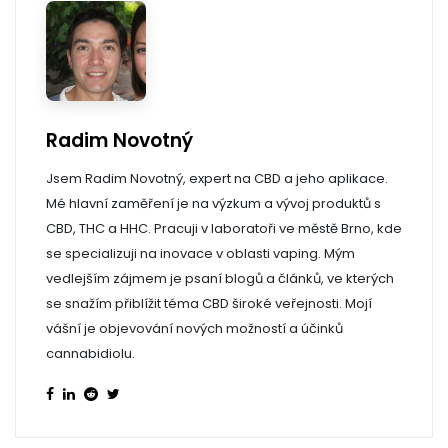
Radim Novotný
Jsem Radim Novotný, expert na CBD a jeho aplikace.
Mé hlavní zaměření je na výzkum a vývoj produktů s
CBD, THC a HHC. Pracuji v laboratoři ve městě Brno, kde
se specializuji na inovace v oblasti vaping. Mým
vedlejším zájmem je psaní blogů a článků, ve kterých
se snažím přiblížit téma CBD široké veřejnosti. Mojí
vášní je objevování nových možností a účinků
cannabidiolu.