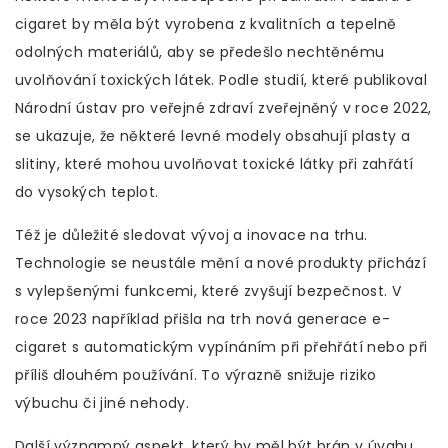
cigaret by měla být vyrobena z kvalitních a tepelně
odolných materiálů, aby se předešlo nechtěnému
uvolňování toxických látek. Podle studií, které publikoval
Národní ústav pro veřejné zdraví zveřejněný v roce 2022,
se ukazuje, že některé levné modely obsahují plasty a
slitiny, které mohou uvolňovat toxické látky při zahřátí
do vysokých teplot.
Též je důležité sledovat vývoj a inovace na trhu.
Technologie se neustále mění a nové produkty přichází
s vylepšenými funkcemi, které zvyšují bezpečnost. V
roce 2023 například přišla na trh nová generace e-
cigaret s automatickým vypínáním při přehřátí nebo při
příliš dlouhém používání. To výrazně snižuje riziko
výbuchu či jiné nehody.
Další významný aspekt, který by měl být brán v úvahu,