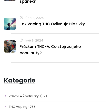
spánek?
úno 3, 2025
Jak Vaping THC Ovlivňuje Hlasivky
kvě 9, 2024
Průzkum THC-A: Co stojí za jeho
popularity?
Kategorie
Zdraví A Životní Styl
(82)
THC Vaping
(75)