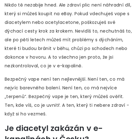
Nikdo tě nezabije hned. Ale zdraví plic není náhradní díl,
který si můžeš koupit na eBay. Pokud vdechuješ vape s
diacetylem nebo acetylacetone, poškozuješ své
dýchací cesty krok za krokem. Nevidíš to, nechutnáš to,
ale po pěti letech můžeš mít problémy s dýcháním,
které ti budou bránit v běhu, chůzi po schodech nebo
dokonce v hovoru. A to všechno jen proto, že jsi
nezkontroloval, co je v e-kapalině.
Bezpečný vape není ten nejlevnější. Není ten, co má
nejvíc barevného balení. Není ten, co má nejvíce
„terpenů“. Bezpečný vape je ten, který můžeš ověřit.
Ten, kde víš, co je uvnitř. A ten, který ti nebere zdraví -
když si ho vezmeš.
Je diacetyl zakázán v e-