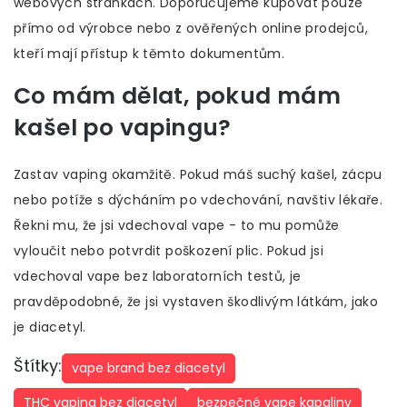
webových stránkách. Doporučujeme kupovat pouze
přímo od výrobce nebo z ověřených online prodejců,
kteří mají přístup k těmto dokumentům.
Co mám dělat, pokud mám
kašel po vapingu?
Zastav vaping okamžitě. Pokud máš suchý kašel, zácpu
nebo potíže s dýcháním po vdechování, navštiv lékaře.
Řekni mu, že jsi vdechoval vape - to mu pomůže
vyloučit nebo potvrdit poškození plic. Pokud jsi
vdechoval vape bez laboratorních testů, je
pravděpodobné, že jsi vystaven škodlivým látkám, jako
je diacetyl.
Štítky:
vape brand bez diacetyl
THC vaping bez diacetyl
bezpečné vape kapaliny