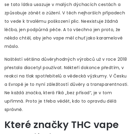
se tato látka usazuje v malých dýchacích cestách a
způsobuje zánět a zúžení. V těch nejhorších případech
to vede k trvalému poškození plic. Neexistuje žádná
léčba, jen podpůrná péče. A to všechno jen proto, že
někdo chtěl, aby jeho vape měl chuť jako karamelové
máslo.
Naštěstí většina důvěryhodných výrobců už v roce 2018
přestala diacetyl používat. Někteří dokonce předtím, v
reakci na tlak spotřebitelů a vědecká výzkumy. V Česku
a Evropě je to nyní záležitostí důvěry a transparentnosti.
Ne každá značka, která říká „bez přísad“, je v tom
upřímná. Proto je třeba vědět, kdo to opravdu dělá
správně.
Které značky THC vape