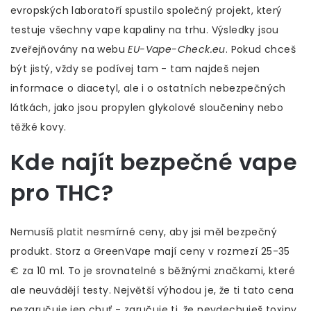
evropských laboratoří spustilo společný projekt, který
testuje všechny vape kapaliny na trhu. Výsledky jsou
zveřejňovány na webu
EU-Vape-Check.eu
. Pokud chceš
být jistý, vždy se podívej tam - tam najdeš nejen
informace o diacetyl, ale i o ostatních nebezpečných
látkách, jako jsou propylen glykolové sloučeniny nebo
těžké kovy.
Kde najít bezpečné vape
pro THC?
Nemusíš platit nesmírné ceny, aby jsi měl bezpečný
produkt. Storz a GreenVape mají ceny v rozmezí 25-35
€ za 10 ml. To je srovnatelné s běžnými značkami, které
ale neuvádějí testy. Největší výhodou je, že ti tato cena
nezaručuje jen chuť - zaručuje ti, že nevdechuješ toxiny.