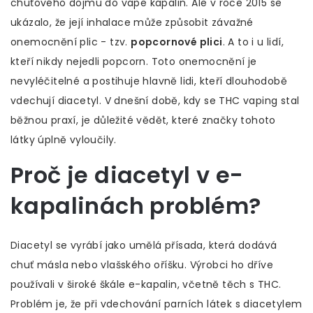
chuťového dojmu do vape kapalin. Ale v roce 2015 se
ukázalo, že její inhalace může způsobit závažné
onemocnění plic - tzv.
popcornové plici
. A to i u lidí,
kteří nikdy nejedli popcorn. Toto onemocnění je
nevyléčitelné a postihuje hlavně lidi, kteří dlouhodobě
vdechují diacetyl. V dnešní době, kdy se THC vaping stal
běžnou praxí, je důležité vědět, které značky tohoto
látky úplně vyloučily.
Proč je diacetyl v e-
kapalinách problém?
Diacetyl se vyrábí jako umělá přísada, která dodává
chuť másla nebo vlašského oříšku. Výrobci ho dříve
používali v široké škále e-kapalin, včetně těch s THC.
Problém je, že při vdechování parních látek s diacetylem