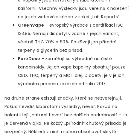
e-kapaliny jsou testovány v laboratořích v
Kalifornii. Všechny výsledky jsou veřejně k nalezení
na jejich webové stránce v sekci „Lab Reports“.
GreenVape
- evropský výrobce s certifikací ISO
13485. Nemají diacetyl v žádné z jejich variant,
včetně THC 70% a 80%. Používají jen přírodní
terpeny a glycerin bez přísad.
PureDose
- zaměřují se výhradně na čisté
kanabinoidy. Jejich vape kapaliny obsahují pouze
CBD, THC, terpeny a MCT olej. Diacetyl je v jejich
výrobním procesu zakázán od roku 2017.
Na druhé straně existují značky, které se nezveřejňují.
Pokud nevidíš laboratorní výsledky, nevěř. Pokud na
balení stojí „natural flavor“ bez dalších podrobností - to
je červená vlajka. Ne každý „přírodní“ chuťový přísada je
bezpečný. Některé z nich mohou obsahovat skryté