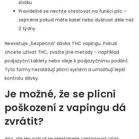
složku
Pravidelně se nechte otestovat na funkci plic -
zejména pokud máte kašel nebo dušnost déle než
2 týdny
Neexistuje „bezpečná“ dávka THC vapingu. Pokud
chcete užívat THC, zvažte jiné metody - například
podjazyční tablety nebo oleje k podjazyčnímu podání.
Tyto formy nezatěžují plicní systém a umožňují lepší
kontrolu dávky.
Je možné, že se plicní
poškození z vapingu dá
zvrátit?
Ano, ale jen pokud se přestanete vapingovat včas.