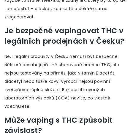
když se to stane, neexistuje žádný lék, který by to opravil.
Jen přestat - a čekat, zda se tělo dokáže samo
zregenerovat.
Je bezpečné vapingovat THC v
legálních prodejnách v Česku?
Ne. I legální produkty v Česku nemusí být bezpečné.
Některé obsahují přesně stanovené hranice THC, ale
nejsou testovány na příměsi jako vitamin E acetát,
diacetyl nebo těžké kovy. Výrobci nejsou povinni
zveřejňovat úplné složení. Bez certifikovaných
laboratorních výsledků (COA) nevíte, co vlastně
vdechujete.
Může vaping s THC způsobit
závislost?