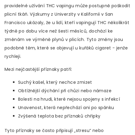
pravidelné užívání THC vapingu může postupně poškodit
plicní tkáň. Výzkumy z Univerzity v Kalifornii v San
Francisco ukázaly, že u lidí, kteří vapingují THC několikrát
týdně po dobu více než šesti měsíců, dochází ke
změnám ve výměně plynů v plicích. Tyto změny jsou
podobné těm, které se objevují u kuřáků cigaret - jenže
rychleji.
Mezi nejčastější příznaky patří:
Suchý kašel, který nechce zmizet
Obtížnější dýchání při chůzi nebo námaze
Bolesti na hrudi, které nejsou spojeny s infekcí
Unavenost, která nepřechází ani po spánku
Zvýšená teplota bez příznaků chřipky
Tyto příznaky se často připisují „stresu“ nebo