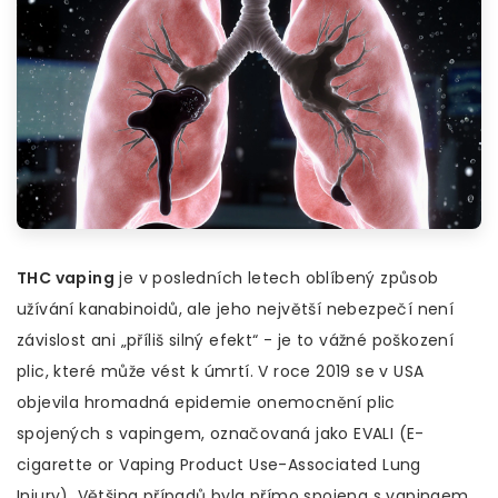
THC vaping
je v posledních letech oblíbený způsob
užívání kanabinoidů, ale jeho největší nebezpečí není
závislost ani „příliš silný efekt“ - je to vážné poškození
plic, které může vést k úmrtí. V roce 2019 se v USA
objevila hromadná epidemie onemocnění plic
spojených s vapingem, označovaná jako EVALI (E-
cigarette or Vaping Product Use-Associated Lung
Injury). Většina případů byla přímo spojena s vapingem