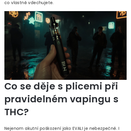
co vlastně vdechujete.
Co se děje s plicemi při
pravidelném vapingu s
THC?
Nejenom akutní poškození jako EVALI je nebezpečné. I