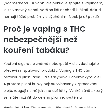
„nadměrnému užívání“. Ale pokud je spojíte s vapingem,
je to varovný signál. Většina lidí nechodí k lékaři, dokud
nemají těžké problémy s dýcháním. A pak je už pozdě.
Proč je vaping s THC
nebezpečnější než
kouření tabáku?
Kouření cigaret je známé nebezpečí - ale vdechujete
především spalovací produkty. Vaping s THC vám
nezakouří plicní tkáň - ale zasypává ji chemickými oleji.
A protože plicní buňky nejsou vybaveny k zpracování
olejů, reagují na ně jako na cizí látky. Vzniká zánět, který
se může rozšířit do celého plicního systému.
Navíc, když kouříte cigaretu, tělo dostává jen několik