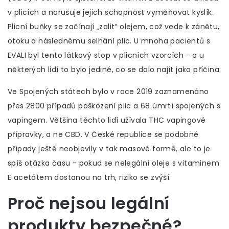
v plicích a narušuje jejich schopnost vyměňovat kyslík.
Plicní buňky se začínají „zalit“ olejem, což vede k zánětu,
otoku a následnému selhání plic. U mnoha pacientů s
EVALI byl tento látkový stop v plicních vzorcích - a u
některých lidí to bylo jediné, co se dalo najít jako příčina.
Ve Spojených státech bylo v roce 2019 zaznamenáno
přes 2800 případů poškození plic a 68 úmrtí spojených s
vapingem. Většina těchto lidí užívala THC vapingové
přípravky, a ne CBD. V České republice se podobné
případy ještě neobjevily v tak masové formě, ale to je
spíš otázka času - pokud se nelegální oleje s vitaminem
E acetátem dostanou na trh, riziko se zvýší.
Proč nejsou legální
produkty bezpečné?