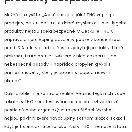
Možná si myslíte: „Ale já kupuji legální THC vaping z
prodejny, ne z ulice.“ To je dobrá myšlenka - ale i legální
produkty nejsou zcela bezpečné. V Česku je THC v
přípravcích pro vaping povolený pouze v koncentraci
pod 0,3 %, ale v praxi se často vyskytují produkty, které
překračují tuto hranici. Některé z nich obsahují i jiné
nebezpečné přísady - například propylen glykol s
příměsí diacetyl, který je spojen s „popcornovým
plicem“.
Další problém je kontrola kvality. Většina legálních vape
tekutin s THC není testována na obsah těžkých kovů,
pesticidů nebo organických rozpouštědel. Výrobci
nejsou povinni zveřejňovat úplný seznam složek. Takže i
když je balení označeno jako „čistý THC“, nemáte jistotu,