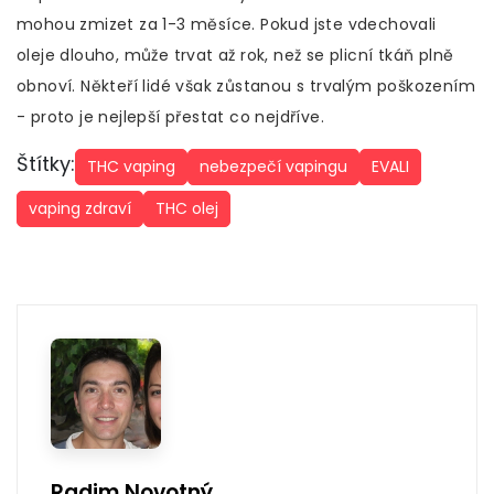
mohou zmizet za 1-3 měsíce. Pokud jste vdechovali
oleje dlouho, může trvat až rok, než se plicní tkáň plně
obnoví. Někteří lidé však zůstanou s trvalým poškozením
- proto je nejlepší přestat co nejdříve.
Štítky:
THC vaping
nebezpečí vapingu
EVALI
vaping zdraví
THC olej
Radim Novotný