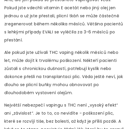
Pokud jste vdechli vitamin E acetát nebo jiný olej jen
jednou a už jste přestali, plicní tkáň se může částečně
zregenerovat během několika měsíců. Většina pacientů
s lehkými případy EVALI se vyléčila za 3-6 měsíců po
přestání.
Ale pokud jste užívali THC vaping několik měsíců nebo
let, může dojít k trvalému poškození. Někteří pacienti
zůstali s chronickou dušností, potřebují kyslík nebo
dokonce přešli na transplantaci plic. Věda ještě neví, jak
dlouho se plicní buňky mohou obnovovat po
dlouhodobém vystavení olejům.
Největší nebezpečí vapingu s THC není „vysoký efekt“
ani „závislost“. Je to to, co nevidíte - poškození plic,
které se rozvíjí tiše, bez bolesti, až když je příliš pozdě. A