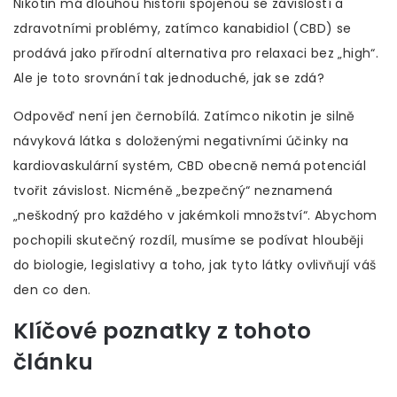
Nikotin má dlouhou historii spojenou se závislostí a
zdravotními problémy, zatímco kanabidiol (CBD) se
prodává jako přírodní alternativa pro relaxaci bez „high“.
Ale je toto srovnání tak jednoduché, jak se zdá?
Odpověď není jen černobílá. Zatímco nikotin je silně
návyková látka s doloženými negativními účinky na
kardiovaskulární systém, CBD obecně nemá potenciál
tvořit závislost. Nicméně „bezpečný“ neznamená
„neškodný pro každého v jakémkoli množství“. Abychom
pochopili skutečný rozdíl, musíme se podívat hlouběji
do biologie, legislativy a toho, jak tyto látky ovlivňují váš
den co den.
Klíčové poznatky z tohoto
článku