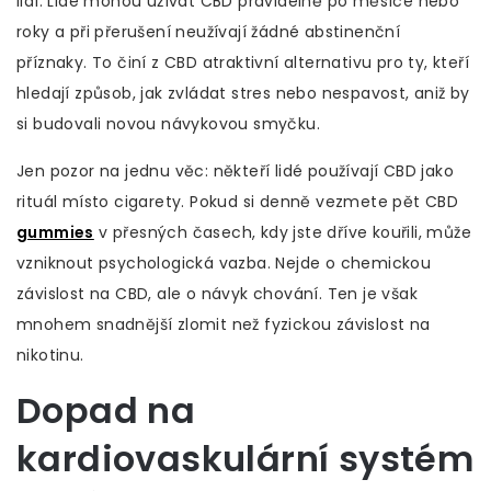
lidí. Lidé mohou užívat CBD pravidelně po měsíce nebo
roky a při přerušení neužívají žádné abstinenční
příznaky. To činí z CBD atraktivní alternativu pro ty, kteří
hledají způsob, jak zvládat stres nebo nespavost, aniž by
si budovali novou návykovou smyčku.
Jen pozor na jednu věc: někteří lidé používají CBD jako
rituál místo cigarety. Pokud si denně vezmete pět CBD
gummies
v přesných časech, kdy jste dříve kouřili, může
vzniknout psychologická vazba. Nejde o chemickou
závislost na CBD, ale o návyk chování. Ten je však
mnohem snadnější zlomit než fyzickou závislost na
nikotinu.
Dopad na
kardiovaskulární systém