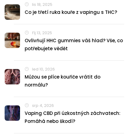
lis 18, 2025
Co je třetí ruka kouře z vapingu s THC?
říj 13, 2025
Ovlivňují HHC gummies váš hlad? Vše, co
potřebujete vědět
led 10, 2026
Můžou se plíce kouřiče vrátit do
normálu?
srp 4, 2026
Vaping CBD při úzkostných záchvatech:
Pomáhá nebo škodí?