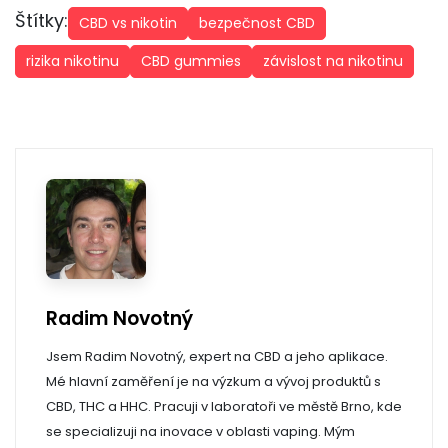
Štítky:
CBD vs nikotin
bezpečnost CBD
rizika nikotinu
CBD gummies
závislost na nikotinu
Radim Novotný
Jsem Radim Novotný, expert na CBD a jeho aplikace.
Mé hlavní zaměření je na výzkum a vývoj produktů s
CBD, THC a HHC. Pracuji v laboratoři ve městě Brno, kde
se specializuji na inovace v oblasti vaping. Mým