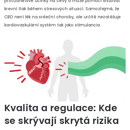
protizánětlivé účinky na cévy a může pomoci snižovat
krevní tlak během stresových situací. Samozřejmě, že
CBD není lék na srdeční choroby, ale určitě nezatěžuje
kardiovaskulární systém tak jako stimulancia.
Kvalita a regulace: Kde
se skrývají skrytá rizika