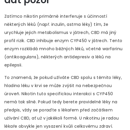
Zatímco nikotin primárně interferuje s účinností
některých léků (např. inzulin, astma léky) tím, že
urychluje jejich metabolismus v játrech, CBD má jiný
profil rizik. CBD inhibuje enzym CYP450 v játrech. Tento
enzym rozkládá mnoho běžných léků, včetně warfarinu
(antikoagulans), některých antidepresiv a léků na
epilepsii.
To znamená, že pokud užíváte CBD spolu s těmito léky,
hladina léku v krvi se může zvýšit na nebezpečnou
úroveň. Nikotin tuto specifickou interakci s CYP450
nemá tak silně. Pokud tedy berete pravidelné léky na
předpis, vždy se poraďte s lékařem před začátkem
užívání CBD, ať už v jakékoli formě. U nikotinu je radou
lékaře obvykle jen vysazení kvůli celkovému zdraví.