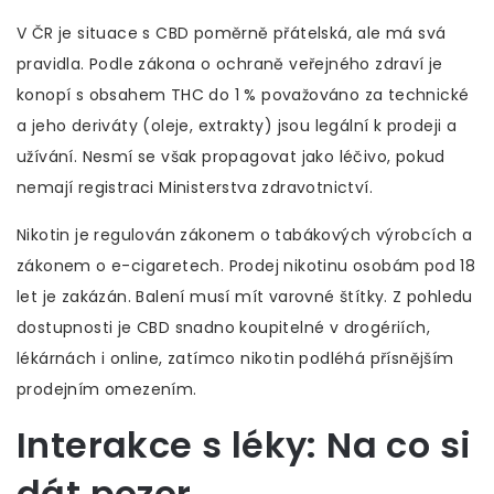
V ČR je situace s CBD poměrně přátelská, ale má svá
pravidla. Podle zákona o ochraně veřejného zdraví je
konopí s obsahem THC do 1 % považováno za technické
a jeho deriváty (oleje, extrakty) jsou legální k prodeji a
užívání. Nesmí se však propagovat jako léčivo, pokud
nemají registraci Ministerstva zdravotnictví.
Nikotin je regulován zákonem o tabákových výrobcích a
zákonem o e-cigaretech. Prodej nikotinu osobám pod 18
let je zakázán. Balení musí mít varovné štítky. Z pohledu
dostupnosti je CBD snadno koupitelné v drogériích,
lékárnách i online, zatímco nikotin podléhá přísnějším
prodejním omezením.
Interakce s léky: Na co si
dát pozor