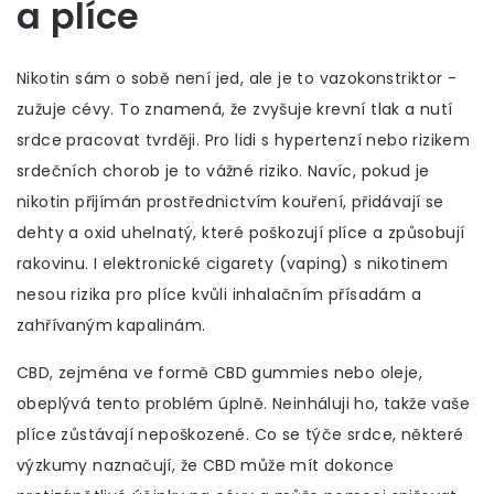
a plíce
Nikotin sám o sobě není jed, ale je to vazokonstriktor -
zužuje cévy. To znamená, že zvyšuje krevní tlak a nutí
srdce pracovat tvrději. Pro lidi s hypertenzí nebo rizikem
srdečních chorob je to vážné riziko. Navíc, pokud je
nikotin přijímán prostřednictvím kouření, přidávají se
dehty a oxid uhelnatý, které poškozují plíce a způsobují
rakovinu. I elektronické cigarety (vaping) s nikotinem
nesou rizika pro plíce kvůli inhalačním přísadám a
zahřívaným kapalinám.
CBD, zejména ve formě
CBD gummies
nebo oleje,
obeplývá tento problém úplně. Neinháluji ho, takže vaše
plíce zůstávají nepoškozené. Co se týče srdce, některé
výzkumy naznačují, že CBD může mít dokonce