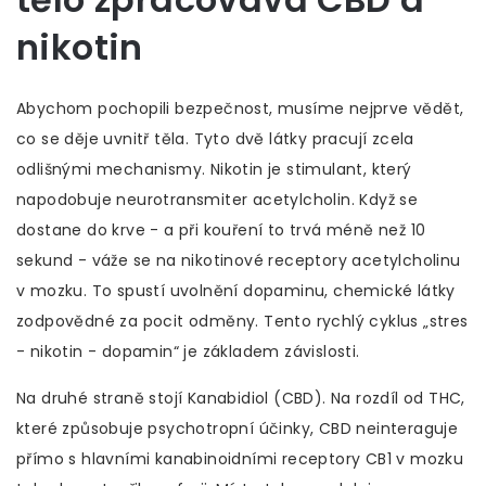
nikotin
Abychom pochopili bezpečnost, musíme nejprve vědět,
co se děje uvnitř těla. Tyto dvě látky pracují zcela
odlišnými mechanismy.
Nikotin
je stimulant, který
napodobuje neurotransmiter acetylcholin. Když se
dostane do krve - a při kouření to trvá méně než 10
sekund - váže se na nikotinové receptory acetylcholinu
v mozku. To spustí uvolnění dopaminu, chemické látky
zodpovědné za pocit odměny. Tento rychlý cyklus „stres
- nikotin - dopamin“ je základem závislosti.
Na druhé straně stojí
Kanabidiol (CBD)
. Na rozdíl od THC,
které způsobuje psychotropní účinky, CBD neinteraguje
přímo s hlavními kanabinoidními receptory CB1 v mozku