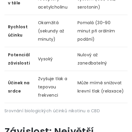
v těle
acetylcholinu
serotonin)
Okamžitá
Pomalá (30-90
Rychlost
(sekundy až
minut při orálním
účinku
minuty)
podání)
Potenciál
Nulový až
Vysoký
závislosti
zanedbatelný
Zvyšuje tlak a
Účinek na
Může mírně snižovat
tepovou
srdce
krevní tlak (relaxace)
frekvenci
Srovnání biologických účinků nikotinu a CBD
Závislost: Největší