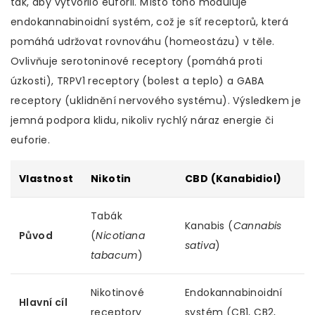
tak, aby vytvořilo euforii. Místo toho moduluje
endokannabinoidní systém
, což je síť receptorů, která
pomáhá udržovat rovnováhu (homeostázu) v těle.
Ovlivňuje serotoninové receptory (pomáhá proti
úzkosti), TRPV1 receptory (bolest a teplo) a GABA
receptory (uklidnění nervového systému). Výsledkem je
jemná podpora klidu, nikoliv rychlý náraz energie či
euforie.
Vlastnost
Nikotin
CBD (Kanabidiol)
Tabák
Kanabis (
Cannabis
Původ
(
Nicotiana
sativa
)
tabacum
)
Nikotinové
Endokannabinoidní
Hlavní cíl
receptory
systém (CB1, CB2,