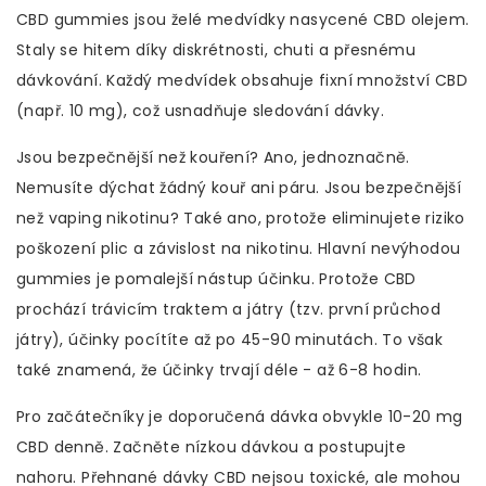
CBD gummies
jsou želé medvídky nasycené CBD olejem.
Staly se hitem díky diskrétnosti, chuti a přesnému
dávkování. Každý medvídek obsahuje fixní množství CBD
(např. 10 mg), což usnadňuje sledování dávky.
Jsou bezpečnější než kouření? Ano, jednoznačně.
Nemusíte dýchat žádný kouř ani páru. Jsou bezpečnější
než vaping nikotinu? Také ano, protože eliminujete riziko
poškození plic a závislost na nikotinu. Hlavní nevýhodou
gummies je pomalejší nástup účinku. Protože CBD
prochází trávicím traktem a játry (tzv. první průchod
játry), účinky pocítíte až po 45-90 minutách. To však
také znamená, že účinky trvají déle - až 6-8 hodin.
Pro začátečníky je doporučená dávka obvykle 10-20 mg
CBD denně. Začněte nízkou dávkou a postupujte
nahoru. Přehnané dávky CBD nejsou toxické, ale mohou