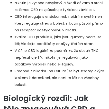
Nikotin je vysoce návykový a škodí cévám a srdci,
zatímco CBD nezpůsobuje fyzickou závislost.
CBD interaguje s endokannabinoidním systémem,
který reguluje stres a bolest, nikotin působí přímo
na receptor acetylcholinu v mozku.
Kvalita CBD produktů, jako jsou gummy bears, se
liší; hledejte certifikáty analýzy třetích stran.
V ČR je CBD legální za podmínky, že obsah THC
nepřesahuje 1 %, nikotin je regulován jako
tabákový výrobek nebo e-liquidy.
Přechod z nikotinu na CBD může být strategickým
krokem k detoxikaci, ale není to lék na všechny
bolesti.
Biologický rozdíl: Jak
tělo zpracovává CBD a