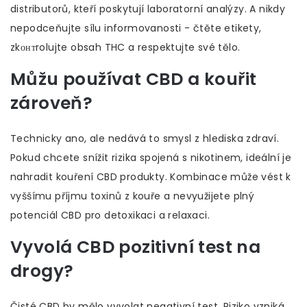
distributorů, kteří poskytují laboratorní analýzy. A nikdy
nepodceňujte sílu informovanosti - čtěte etikety,
zkонтrolujte obsah THC a respektujte své tělo.
Můžu používat CBD a kouřit
zároveň?
Technicky ano, ale nedává to smysl z hlediska zdraví.
Pokud chcete snížit rizika spojená s nikotinem, ideální je
nahradit kouření CBD produkty. Kombinace může vést k
vyššímu příjmu toxinů z kouře a nevyužijete plný
potenciál CBD pro detoxikaci a relaxaci.
Vyvolá CBD pozitivní test na
drogy?
Čisté CBD by mělo vyvolat negativní test. Riziko vzniká