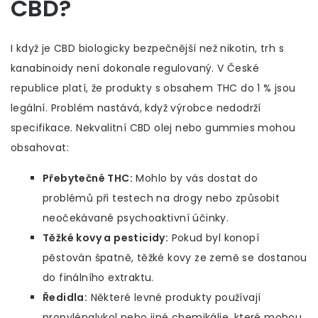
CBD?
I když je CBD biologicky bezpečnější než nikotin, trh s
kanabinoidy není dokonale regulovaný. V České
republice platí, že produkty s obsahem THC do 1 % jsou
legální. Problém nastává, když výrobce nedodrží
specifikace. Nekvalitní CBD olej nebo gummies mohou
obsahovat:
Přebytečné THC:
Mohlo by vás dostat do
problémů při testech na drogy nebo způsobit
neočekávané psychoaktivní účinky.
Těžké kovy a pesticidy:
Pokud byl konopí
pěstován špatně, těžké kovy ze země se dostanou
do finálního extraktu.
Ředidla:
Některé levné produkty používají
propylénglykol nebo jiné chemikálie, které mohou