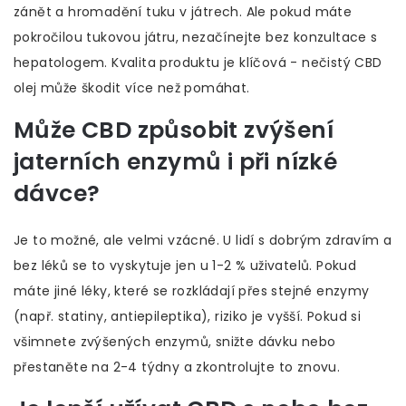
zánět a hromadění tuku v játrech. Ale pokud máte
pokročilou tukovou játru, nezačínejte bez konzultace s
hepatologem. Kvalita produktu je klíčová - nečistý CBD
olej může škodit více než pomáhat.
Může CBD způsobit zvýšení
jaterních enzymů i při nízké
dávce?
Je to možné, ale velmi vzácné. U lidí s dobrým zdravím a
bez léků se to vyskytuje jen u 1-2 % uživatelů. Pokud
máte jiné léky, které se rozkládají přes stejné enzymy
(např. statiny, antiepileptika), riziko je vyšší. Pokud si
všimnete zvýšených enzymů, snižte dávku nebo
přestaněte na 2-4 týdny a zkontrolujte to znovu.