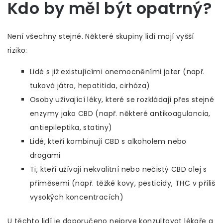
Kdo by měl být opatrný?
Není všechny stejné. Některé skupiny lidí mají vyšší
riziko:
Lidé s již existujícími onemocněními jater (např.
tuková játra, hepatitida, cirhóza)
Osoby užívající léky, které se rozkládají přes stejné
enzymy jako CBD (např. některé antikoagulancia,
antiepileptika, statiny)
Lidé, kteří kombinují CBD s alkoholem nebo
drogami
Ti, kteří užívají nekvalitní nebo nečistý CBD olej s
příměsemi (např. těžké kovy, pesticidy, THC v příliš
vysokých koncentracích)
U těchto lidí je doporučeno nejprve konzultovat lékaře a