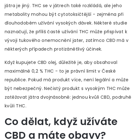
játra je jiný. THC se v játrech také rozkládá, ale jeho
metabolity mohou být cytotoksičtější - zejména při
dlouhodobém užívání vysokých dávek. Některé studie
naznačují, že příliš časté užívání THC může přispívat k
vývoji tukového onemocnění jater, zatímco CBD má v
některých případech protizánětlivý účinek.
Když kupujete CBD olej, důležité je, aby obsahoval
maximálně 0,2 % THC - to je právní limit v České
republice. Pokud má produkt více, není legální a může
být nebezpečný. Nečistý produkt s vysokým THC může
zatěžovat játra dvojnásobně: jednou kvůli CBD, podruhé
kvůli THC.
Co dělat, když užíváte
CBD a máte obavy?