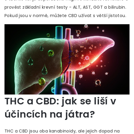
provést základní krevní testy - ALT, AST, GGT a bilirubin.
Pokud jsou v normě, můžete CBD užívat s větší jistotou.
THC a CBD: jak se liší v
účincích na játra?
THC a CBD jsou oba kanabinoidy, ale jejich dopad na