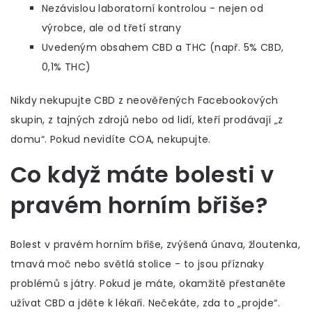
Nezávislou laboratorní kontrolou - nejen od
výrobce, ale od třetí strany
Uvedeným obsahem CBD a THC (např. 5% CBD,
0,1% THC)
Nikdy nekupujte CBD z neověřených Facebookových
skupin, z tajných zdrojů nebo od lidí, kteří prodávají „z
domu“. Pokud nevidíte COA, nekupujte.
Co když máte bolesti v
pravém horním břiše?
Bolest v pravém horním břiše, zvýšená únava, žloutenka,
tmavá moč nebo světlá stolice - to jsou příznaky
problémů s játry. Pokud je máte, okamžitě přestaněte
užívat CBD a jděte k lékaři. Nečekáte, zda to „projde“.