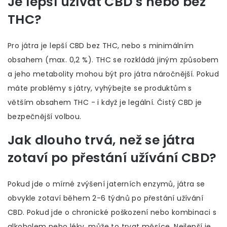
Je lepší užívat CBD s nebo bez
THC?
Pro játra je lepší CBD bez THC, nebo s minimálním
obsahem (max. 0,2 %). THC se rozkládá jiným způsobem
a jeho metabolity mohou být pro játra náročnější. Pokud
máte problémy s játry, vyhýbejte se produktům s
větším obsahem THC - i když je legální. Čistý CBD je
bezpečnější volbou.
Jak dlouho trvá, než se játra
zotaví po přestání užívání CBD?
Pokud jde o mírné zvýšení jaterních enzymů, játra se
obvykle zotaví během 2-6 týdnů po přestání užívání
CBD. Pokud jde o chronické poškození nebo kombinaci s
alkoholem nebo léky, může to trvat měsíce. Nejlepší je