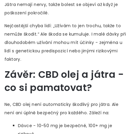
Játra nemají nervy, takže bolest se objeví až když je
poškození pokročilé.
Nejčastější chyba lidí: „Užívám to jen trochu, takže to
nemůže škodit.“ Ale škoda se kumuluje. I malé dávky při
dlouhodobém užívání mohou mít účinky - zejména u
lidí s genetickou predispozicí nebo jinými rizikovými
faktory.
Závěr: CBD olej a játra -
co si pamatovat?
Ne, CBD olej není automaticky škodlivý pro játra. Ale
není ani úplně bezpečný pro každého. Záleží na:
Dávce - 10-50 mg je bezpečné, 100+ mg je