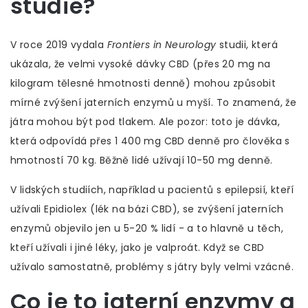
studie?
V roce 2019 vydala
Frontiers in Neurology
studii, která
ukázala, že velmi vysoké dávky CBD (přes 20 mg na
kilogram tělesné hmotnosti denně) mohou způsobit
mírné zvýšení jaterních enzymů u myší. To znamená, že
játra mohou být pod tlakem. Ale pozor: toto je dávka,
která odpovídá přes 1 400 mg CBD denně pro člověka s
hmotností 70 kg. Běžně lidé užívají 10-50 mg denně.
V lidských studiích, například u pacientů s epilepsií, kteří
užívali Epidiolex (lék na bázi CBD), se zvýšení jaterních
enzymů objevilo jen u 5-20 % lidí - a to hlavně u těch,
kteří užívali i jiné léky, jako je valproát. Když se CBD
užívalo samostatně, problémy s játry byly velmi vzácné.
Co je to jaterní enzymy a