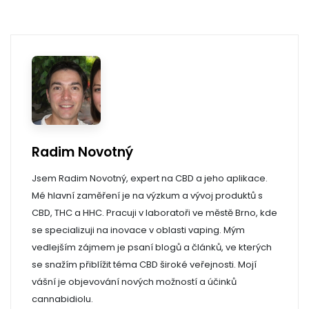
Radim Novotný
Jsem Radim Novotný, expert na CBD a jeho aplikace.
Mé hlavní zaměření je na výzkum a vývoj produktů s
CBD, THC a HHC. Pracuji v laboratoři ve městě Brno, kde
se specializuji na inovace v oblasti vaping. Mým
vedlejším zájmem je psaní blogů a článků, ve kterých
se snažím přiblížit téma CBD široké veřejnosti. Mojí
vášní je objevování nových možností a účinků
cannabidiolu.