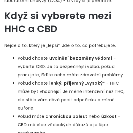
laboratorní analýzy (COA) - a vždy si je přečtěte.
Když si vyberete mezi
HHC a CBD
Nejde o to, který je „lepší“. Jde o to, co potřebujete.
Pokud chcete
uvolnění bez změny vědomí
-
vyberte CBD. Je to bezpečnější volba, pokud
pracujete, řídíte nebo máte zdravotní problémy.
Pokud chcete
lehký, příjemný „vysoký“
- HHC
může být vhodnější. Je méně intenzivní než THC,
ale stále vám dává pocit odpočinku a mírné
euforie.
Pokud máte
chronickou bolest
nebo
úzkost
-
CBD má více vědeckých důkazů a je lépe