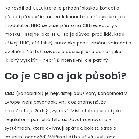
Na rozdíl od CBD, které je přírodní složkou konopí a
působí především na endokannabinoidní systém jako
modulátor, HHC se váže přímo na CB1 receptory v
mozku - stejně jako THC. To je důvod, proč lidé, kteří
užívají HHC, cítí lehký euforický pocit, změnu vnímání a
uvolnění. Někteří uživatelé popisují jeho účinek jako
„klidný vysoký“ - nepříliš intenzivní, ale patrný.
Co je CBD a jak působí?
CBD
(kanabidiol) je nejčastěji používaný kanabinoid v
Evropě. Není psychoaktivní, což znamená, že
nezpůsobuje žádný „vysoký“. Místo toho působí jako
regulátor - pomáhá tělu udržovat rovnováhu v
systémech, které ovlivňují spánek, bolest, stres a
imunitní odpověď. Většina lidí ho užívá kvůli jeho