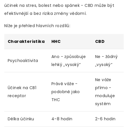
účinek na stres, bolest nebo spánek - CBD může být
efektivnější a bez rizika změny vědomí.
Níže je přehled hlavních rozdílů:
Charakteristika
HHC
CBD
Ano - způsobuje
Ne - žádný
Psychoaktivita
lehký „vysoký“
„vysoký“
Ne váže
Právě váže -
Účinek na CB1
přímo -
podobně jako
receptor
moduluje
THC
systém
Délka účinku
4-8 hodin
2-6 hodin