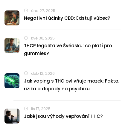
úno 27, 2025
Negativní účinky CBD: Existují vůbec?
kvě 30, 2025
THCP legalita ve Švédsku: co platí pro
gummies?
dub 12, 2026
Jak vaping s THC ovlivňuje mozek: Fakta,
rizika a dopady na psychiku
lis 17, 2025
Jaké jsou výhody vepřování HHC?