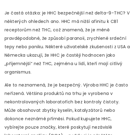
Je častá otázka: je HHC bezpečnější než delta-9-THC? V
některých ohledech ano. HHC má nižší afinitu k CB1
receptorům než THC, což znamená, že je méně
pravděpodobné, že způsobí paranoii, zrychlené srdeční
tepy nebo paniku. Některé uživatelské zkušenosti z USA a
Německa ukazují, že HHC je častěji hodnocen jako
„příjemnější“ než THC, zejména u lidí, kteří mají citlivý
organismus.
Ale to neznamená, že je bezpečný. Výroba HHC je často
neřízená. Většina produktů na trhu je vyrobena v
nekontrolovaných laboratořích bez kontroly čistoty.
Může obsahovat zbytky kyselin, katalyzátorů nebo
dokonce neznámé příměsi. Pokud kupujete HHC,
vybírejte pouze značky, které poskytují nezávislé