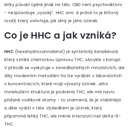
látky působí úplně jinak na tělo. CBD není psychoaktivní
- nezpůsobuje „vysoký“. HHC ano. A právě to je klíčový
rozdíl, který ovlivňuje, jak silný je jeho účinek.
Co je HHC a jak vzniká?
HHC
(hexahydrocannabinol) je syntetický kanabinoid,
který vzniká chemickou úpravou THC, obvykle z konopí.
V přírodě se vyskytuje v zanedbatelných množstvích, ale
díky moderním metodám ho lze vyrábět v laboratořích
v koncentracích, které mají výrazný účinek. Jeho
molekulární struktura je podobná THC, ale má navíc
přidané vodíkové atomy - to znamená, že je stabilnější
a déle vydrží v těle. Výsledkem je účinek, který
připomíná lehký THC, ale méně intenzivní než delta-9-
THC.