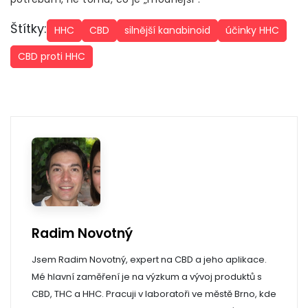
Štítky:
HHC
CBD
silnější kanabinoid
účinky HHC
CBD proti HHC
Radim Novotný
Jsem Radim Novotný, expert na CBD a jeho aplikace.
Mé hlavní zaměření je na výzkum a vývoj produktů s
CBD, THC a HHC. Pracuji v laboratoři ve městě Brno, kde