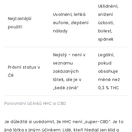
Uklidnění,
Uvolnění, lehká
snížení
Nejčastější
euforie, zlepšení
úzkosti,
použití
nálady
bolest,
spánek
Nejistý - není v
Legální,
seznamu
pokud
Právní status v
zakázaných
obsahuje
ČR
látek, ale je v
méně než
„šedé zóně“
0,3 % THC
Porovnání účinků HHC a CBD
Je důležité si uvědomit, že HHC není „super-CBD“. Je to
jiná látka s jiným účinkem. Lidé, kteří hledají jen klid a