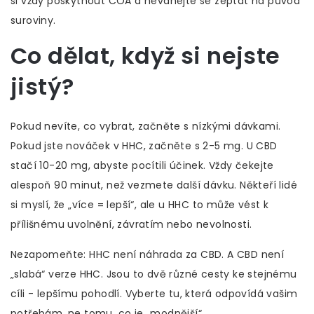
si vždy poskytnout COA a neváhejte se zeptat na původ
suroviny.
Co dělat, když si nejste
jistý?
Pokud nevíte, co vybrat, začněte s nízkými dávkami.
Pokud jste nováček v HHC, začněte s 2-5 mg. U CBD
stačí 10-20 mg, abyste pocítili účinek. Vždy čekejte
alespoň 90 minut, než vezmete další dávku. Někteří lidé
si myslí, že „více = lepší“, ale u HHC to může vést k
přílišnému uvolnění, závratím nebo nevolnosti.
Nezapomeňte: HHC není náhrada za CBD. A CBD není
„slabá“ verze HHC. Jsou to dvě různé cesty ke stejnému
cíli - lepšímu pohodlí. Vyberte tu, která odpovídá vašim
potřebám, ne tomu, co je „modnější“.