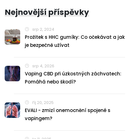
Nejnovější příspěvky
srp 2, 2024
Prožitek s HHC gumíky: Co očekávat a jak
je bezpečně užívat
srp 4, 2026
Vaping CBD při úzkostných záchvatech:
Pomáhá nebo škodí?
říj 20, 2025
EVALI - zmizí onemocnění spojené s
vapingem?