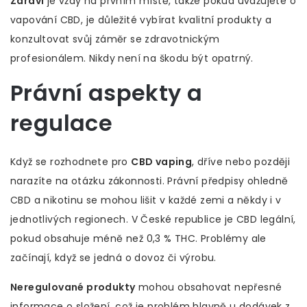
Zdraví
je vždy na prvním místě, takže pokud uvažujete o
vapování CBD, je důležité vybírat kvalitní produkty a
konzultovat svůj záměr se zdravotnickým
profesionálem. Nikdy není na škodu být opatrný.
Právní aspekty a
regulace
Když se rozhodnete pro
CBD vaping
, dříve nebo později
narazíte na otázku zákonnosti. Právní předpisy ohledně
CBD a nikotinu se mohou lišit v každé zemi a někdy i v
jednotlivých regionech. V České republice je CBD legální,
pokud obsahuje méně než 0,3 % THC. Problémy ale
začínají, když se jedná o dovoz či výrobu.
Neregulované produkty
mohou obsahovat nepřesné
informace o složení, což je problém hlavně u dodávek z