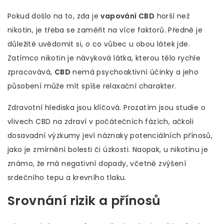
Pokud došlo na to, zda je
vapování CBD
horší než
nikotin, je třeba se zaměřit na více faktorů. Předně je
důležité uvědomit si, o co vůbec u obou látek jde.
Zatímco nikotin je návyková látka, kterou tělo rychle
zpracovává,
CBD
nemá psychoaktivní účinky a jeho
působení může mít spíše relaxační charakter.
Zdravotní hlediska jsou klíčová. Prozatím jsou studie o
vlivech CBD na zdraví v počátečních fázích, ačkoli
dosavadní výzkumy jeví náznaky potenciálních přínosů,
jako je zmírnění bolesti či úzkosti. Naopak, u nikotinu je
známo, že má negativní dopady, včetně zvýšení
srdečního tepu a krevního tlaku.
Srovnání rizik a přínosů