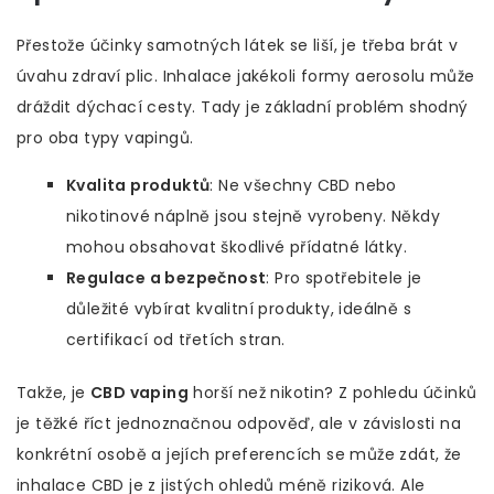
Přestože účinky samotných látek se liší, je třeba brát v
úvahu zdraví plic. Inhalace jakékoli formy aerosolu může
dráždit dýchací cesty. Tady je základní problém shodný
pro oba typy vapingů.
Kvalita produktů
: Ne všechny CBD nebo
nikotinové náplně jsou stejně vyrobeny. Někdy
mohou obsahovat škodlivé přídatné látky.
Regulace a bezpečnost
: Pro spotřebitele je
důležité vybírat kvalitní produkty, ideálně s
certifikací od třetích stran.
Takže, je
CBD vaping
horší než nikotin? Z pohledu účinků
je těžké říct jednoznačnou odpověď, ale v závislosti na
konkrétní osobě a jejích preferencích se může zdát, že
inhalace CBD je z jistých ohledů méně riziková. Ale