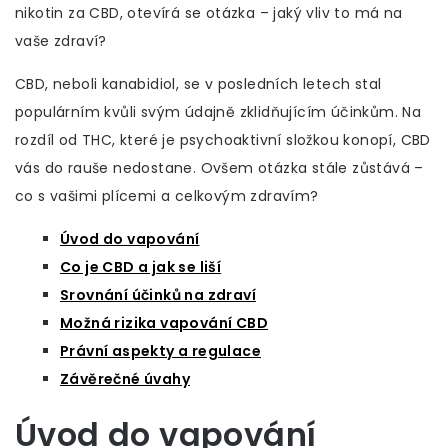
nikotin za CBD, otevírá se otázka – jaký vliv to má na
vaše zdraví?
CBD, neboli kanabidiol, se v posledních letech stal
populárním kvůli svým údajně zklidňujícím účinkům. Na
rozdíl od THC, které je psychoaktivní složkou konopí, CBD
vás do rauše nedostane. Ovšem otázka stále zůstává –
co s vašimi plícemi a celkovým zdravím?
Úvod do vapování
Co je CBD a jak se liší
Srovnání účinků na zdraví
Možná rizika vapování CBD
Právní aspekty a regulace
Závěrečné úvahy
Úvod do vapování