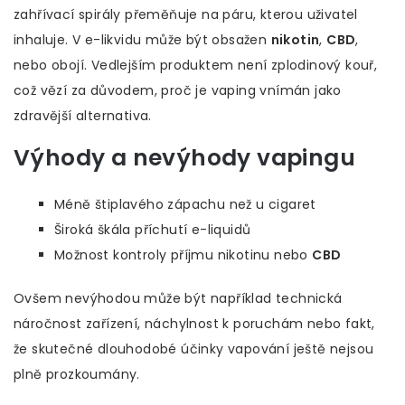
zahřívací spirály přeměňuje na páru, kterou uživatel
inhaluje. V e-likvidu může být obsažen
nikotin
,
CBD
,
nebo obojí. Vedlejším produktem není zplodinový kouř,
což vězí za důvodem, proč je vaping vnímán jako
zdravější alternativa.
Výhody a nevýhody vapingu
Méně štiplavého zápachu než u cigaret
Široká škála příchutí e-liquidů
Možnost kontroly příjmu nikotinu nebo
CBD
Ovšem nevýhodou může být například technická
náročnost zařízení, náchylnost k poruchám nebo fakt,
že skutečné dlouhodobé účinky vapování ještě nejsou
plně prozkoumány.