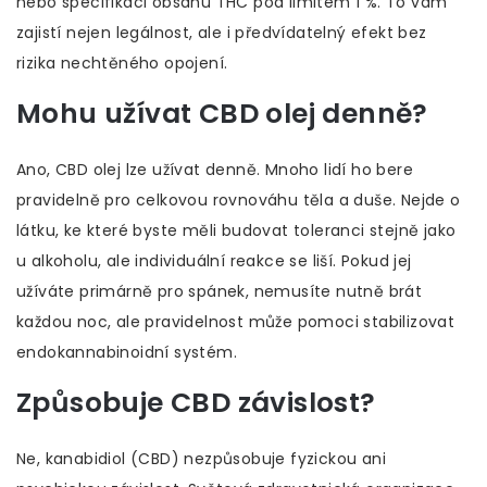
nebo specifikaci obsahu THC pod limitem 1 %. To vám
zajistí nejen legálnost, ale i předvídatelný efekt bez
rizika nechtěného opojení.
Mohu užívat CBD olej denně?
Ano, CBD olej lze užívat denně. Mnoho lidí ho bere
pravidelně pro celkovou rovnováhu těla a duše. Nejde o
látku, ke které byste měli budovat toleranci stejně jako
u alkoholu, ale individuální reakce se liší. Pokud jej
užíváte primárně pro spánek, nemusíte nutně brát
každou noc, ale pravidelnost může pomoci stabilizovat
endokannabinoidní systém.
Způsobuje CBD závislost?
Ne, kanabidiol (CBD) nezpůsobuje fyzickou ani