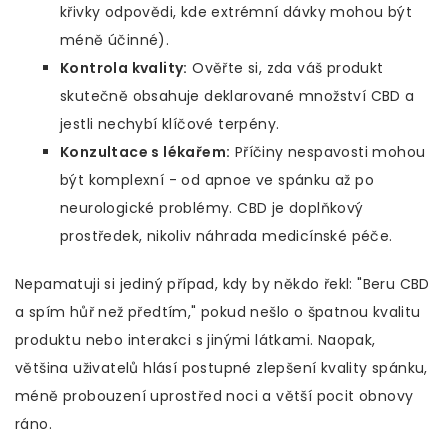
křivky odpovědi, kde extrémní dávky mohou být
méně účinné).
Kontrola kvality:
Ověřte si, zda váš produkt
skutečně obsahuje deklarované množství CBD a
jestli nechybí klíčové terpény.
Konzultace s lékařem:
Příčiny nespavosti mohou
být komplexní - od apnoe ve spánku až po
neurologické problémy. CBD je doplňkový
prostředek, nikoliv náhrada medicínské péče.
Nepamatuji si jediný případ, kdy by někdo řekl: "Beru CBD
a spím hůř než předtím," pokud nešlo o špatnou kvalitu
produktu nebo interakci s jinými látkami. Naopak,
většina uživatelů hlásí postupné zlepšení kvality spánku,
méně probouzení uprostřed noci a větší pocit obnovy
ráno.