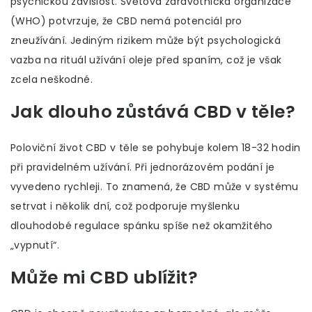
psychickou závislost. Světová zdravotnická organizace
(WHO) potvrzuje, že CBD nemá potenciál pro
zneužívání. Jediným rizikem může být psychologická
vazba na rituál užívání oleje před spaním, což je však
zcela neškodné.
Jak dlouho zůstává CBD v těle?
Poloviční život CBD v těle se pohybuje kolem 18-32 hodin
při pravidelném užívání. Při jednorázovém podání je
vyvedeno rychleji. To znamená, že CBD může v systému
setrvat i několik dní, což podporuje myšlenku
dlouhodobé regulace spánku spíše než okamžitého
„vypnutí“.
Může mi CBD ublížit?