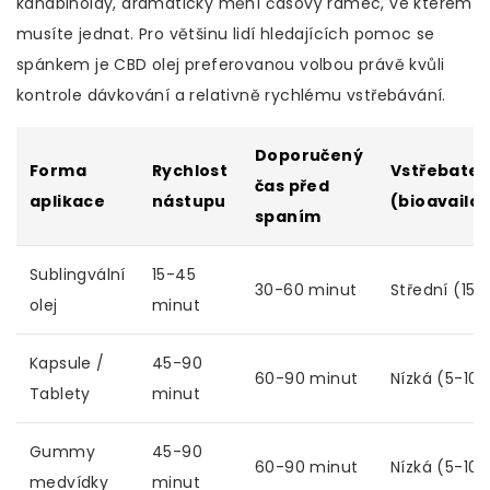
kanabinoidy, dramaticky mění časový rámec, ve kterém
musíte jednat. Pro většinu lidí hledajících pomoc se
spánkem je
CBD olej
preferovanou volbou právě kvůli
kontrole dávkování a relativně rychlému vstřebávání.
Doporučený
Forma
Rychlost
Vstřebatel
čas před
aplikace
nástupu
(bioavailab
spaním
Sublingvální
15-45
30-60 minut
Střední (15-
olej
minut
Kapsule /
45-90
60-90 minut
Nízká (5-10 
Tablety
minut
Gummy
45-90
60-90 minut
Nízká (5-10 
medvídky
minut