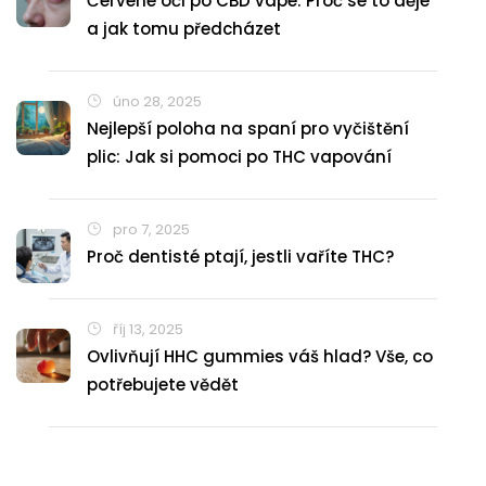
Červené oči po CBD vape: Proč se to děje
a jak tomu předcházet
úno 28, 2025
Nejlepší poloha na spaní pro vyčištění
plic: Jak si pomoci po THC vapování
pro 7, 2025
Proč dentisté ptají, jestli vaříte THC?
říj 13, 2025
Ovlivňují HHC gummies váš hlad? Vše, co
potřebujete vědět