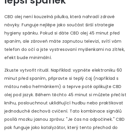
lepší spánek
CBD olej není kouzelná pilulka, která nahradí zdravé
návyky. Funguje nejlépe jako součást širší strategie
hygieny spánku. Pokud si dáte CBD olej 45 minut před
spaním, ale zároveň máte zapnutou televizi, svítí vám
telefon do očí a jste vystresovaní myšlenkami na zítřek,
efekt bude minimální.
Zkuste vytvořit rituál. Například: vypněte elektroniku 60
minut před spaním, připravte si teplý čaj (například s
mátou nebo heřmánkem) a teprve poté aplikujte CBD
olej pod jazyk. Během těchto 45 minut si můžete přečíst
knihu, poslouchnout uklidňující hudbu nebo praktikovat
jednoduché dechová cvičení. Tato kombinace signálů
posílá mozku jasnou zprávu: "Je čas na odpočinek." CBD
pak funguje jako katalyzátor, který tento přechod do