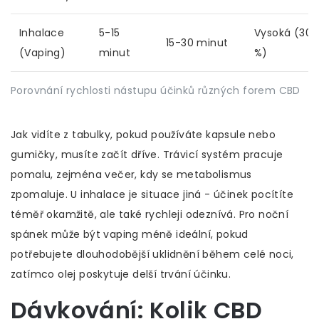
Inhalace
5-15
Vysoká (30
15-30 minut
(Vaping)
minut
%)
Porovnání rychlosti nástupu účinků různých forem CBD
Jak vidíte z tabulky, pokud používáte kapsule nebo
gumičky, musíte začít dříve. Trávicí systém pracuje
pomalu, zejména večer, kdy se metabolismus
zpomaluje. U inhalace je situace jiná - účinek pocítíte
téměř okamžitě, ale také rychleji odeznívá. Pro noční
spánek může být vaping méně ideální, pokud
potřebujete dlouhodobější uklidnění během celé noci,
zatímco olej poskytuje delší trvání účinku.
Dávkování: Kolik CBD