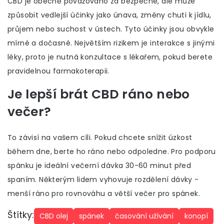
CBD je obecně považováno za bezpečné, ale může
způsobit vedlejší účinky jako únava, změny chuti k jídlu,
průjem nebo suchost v ústech. Tyto účinky jsou obvykle
mírné a dočasné. Největším rizikem je interakce s jinými
léky, proto je nutná konzultace s lékařem, pokud berete
pravidelnou farmakoterapii.
Je lepší brát CBD ráno nebo
večer?
To závisí na vašem cíli. Pokud chcete snížit úzkost
během dne, berte ho ráno nebo odpoledne. Pro podporu
spánku je ideální večerní dávka 30-60 minut před
spaním. Některým lidem vyhovuje rozdělení dávky -
menší ráno pro rovnováhu a větší večer pro spánek.
Štítky:
CBD olej
spánek
časování užívání
konopí