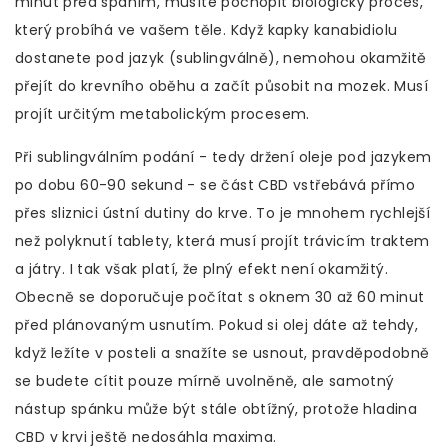
minut před spaním, musíte pochopit biologický proces,
který probíhá ve vašem těle. Když kapky
kanabidiolu
dostanete pod jazyk (sublingválně), nemohou okamžitě
přejít do krevního oběhu a začít působit na mozek. Musí
projít určitým metabolickým procesem.
Při sublingválním podání - tedy držení oleje pod jazykem
po dobu 60-90 sekund - se část CBD vstřebává přímo
přes sliznici ústní dutiny do krve. To je mnohem rychlejší
než polyknutí tablety, která musí projít trávicím traktem
a játry. I tak však platí, že plný efekt není okamžitý.
Obecně se doporučuje počítat s oknem 30 až 60 minut
před plánovaným usnutím. Pokud si olej dáte až tehdy,
když ležíte v posteli a snažíte se usnout, pravděpodobně
se budete cítit pouze mírně uvolněně, ale samotný
nástup spánku může být stále obtížný, protože hladina
CBD v krvi ještě nedosáhla maxima.