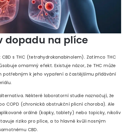
 v dopadu na plíce
at CBD s THC (tetrahydrokanabinolem). Zatímco THC
působuje omamný efekt. Existuje názor, že THC může
tám potřebným k jeho vypaření a častějšímu přidávání
riálu.
lternativa. Některé laboratorní studie naznačují, že
o COPD (chronická obstrukční plicní choroba). Ale
plikované orálně (kapky, tablety) nebo topicky, nikoliv
avuje riziko pro plíce, a to hlavně kvůli nosným
i samotnému CBD.