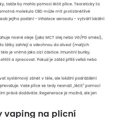
nky, takže by mohlo pomoci léčit plíce. Teoreticky to
yž samotná molekula CBD může mít protizánětlivé
působ jejího podání - inhalace aerosolu - vytváří lokální
sahuje nosné oleje (jako MCT olej nebo VG/PG směsi),
yto látky zahřejí a vdechnou do alveol (malých
tělo je vnímá jako cizí částice. Imunitní buňky,
hltit a zpracovat. Pokud je zátěž příliš velká nebo
at systémový zánět v těle, ale lokální podráždění
převažuje. Vaše plíce se tedy nesnaží „léčit" pomocí
é jim právě dodáváte. Regenerace je možná, ale jen
vaping na plicní