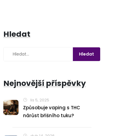
Hledat
Nejnovější příspěvky
lis 5, 2025
Způsobuje vaping s THC
nárůst břišního tuku?
dub 14, 2026