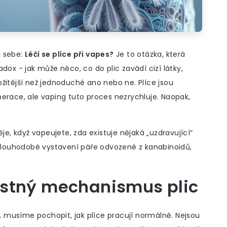
i sebe:
Léčí se plíce při vapes?
Je to otázka, která
dox - jak může něco, co do plic zavádí cizí látky,
složitější než jednoduché ano nebo ne. Plíce jsou
erace, ale vaping tuto proces nezrychluje. Naopak,
je, když vapeujete, zda existuje nějaká „uzdravující“
a dlouhodobé vystavení páře odvozené z kanabinoidů,
istný mechanismus plic
 musíme pochopit, jak plíce pracují normálně. Nejsou