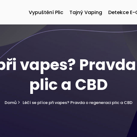
Vypuštění Plic
Tajný Vaping
Detekce E-
 při vapes? Pravd
plic a CBD
Domů
Léčí se plíce při vapes? Pravda o regeneraci plic a CBD