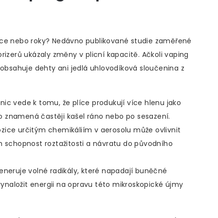
íce nebo roky? Nedávno publikované studie zaměřené
rizerů ukázaly změny v plicní kapacitě. Ačkoli vaping
eobsahuje dehty ani jedlá uhlovodíková sloučenina z
.
znic vede k tomu, že plíce produkují více hlenu jako
o znamená častěji kašel ráno nebo po sesazení.
ice určitým chemikáliím v aerosolu může ovlivnit
jich schopnost roztažitosti a návratu do původního
eneruje volné radikály, které napadají buněčné
naložit energii na opravu této mikroskopické újmy