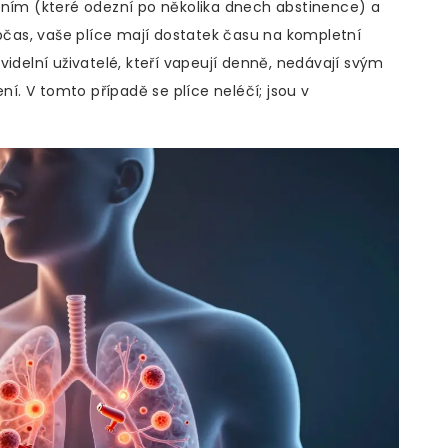
ěním (které odezní po několika dnech abstinence) a
as, vaše plíce mají dostatek času na kompletní
videlní uživatelé, kteří vapeují denně, nedávají svým
. V tomto případě se plíce neléčí; jsou v