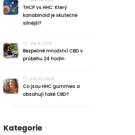
THCP vs HHC: Který
kanabinoid je skutečně
silnější?
srp 8, 2024
Bezpečné množství CBD v
průběhu 24 hodin
kvě 23, 2024
Co jsou HHC gummies a
obsahují také CBD?
Kategorie