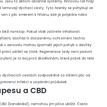
. Jsou to aktivní obranné systémy. Klíčovou roli hrají
ré lemovají dýchací cesty. Tyto řasinky se pohybují ve
u ven z plic směrem k hltanu, kde je polykáte nebo
m běží nonstop. Pokud však začnete inhaliovat
 zařízení, dochází k dočasnému ochromení těchto
ené v aerosolu mohou zpomalit jejich pohyb o desítky
í práci udržet se čisté. Regenerace tedy není pasivní
ření; je to boj proti škodlivinám, které právě do těla
 v dýchacích cestách zodpovědné za čištění plic od
ro prevenci infekcí a ucpávání průdušek.
apesu a CBD
 CBD (kanabidiol), nemohou jim plíce ublížit. Často