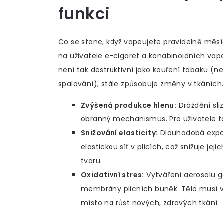
funkci
Co se stane, když vapeujete pravidelně měs
na uživatele e-cigaret a kanabinoidních vapo
není tak destruktivní jako kouření tabaku (n
spalování), stále způsobuje změny v tkáních
Zvýšená produkce hlenu:
Dráždění sli
obranný mechanismus. Pro uživatele t
Snižování elasticity:
Dlouhodobá expoz
elastickou síť v plicích, což snižuje je
tvaru.
Oxidativní stres:
Vytváření aerosolu g
membrány plicních buněk. Tělo musí vy
místo na růst nových, zdravých tkání.