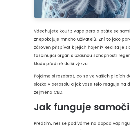
Vdechujete kouř z vape pera a ptáte se sam
znepokojuje mnoho uživatelů. Zní to jako para
zároveň přispívat k jejich hojení? Realita je 
fascinující orgán s úžasnou schopností regen
klade před ně další výzvu.
Pojďme si rozebrat, co se ve vašich plicích dě
složka v aerosolu a jak vaše tělo reaguje n
zejména CBD.
Jak funguje samoč
Předtím, než se podíváme na dopad vapingu,