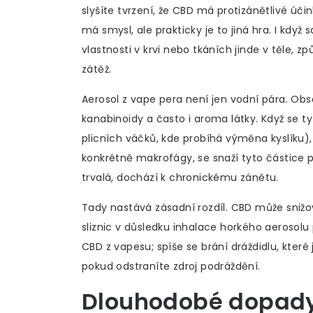
slyšíte tvrzení, že CBD má protizánětlivé úči
má smysl, ale prakticky je to jiná hra. I kd
vlastnosti v krvi nebo tkáních jinde v těle, z
zátěž.
Aerosol z vape pera není jen vodní pára. Ob
kanabinoidy a často i aroma látky. Když se t
plicních váčků, kde probíhá výměna kyslíku), 
konkrétně makrofágy, se snaží tyto částice po
trvalá, dochází k chronickému zánětu.
Tady nastává zásadní rozdíl. CBD může snižov
sliznic v důsledku inhalace horkého aerosolu 
CBD z vapesu; spíše se brání dráždidlu, kter
pokud odstraníte zdroj podráždění.
Dlouhodobé dopady 