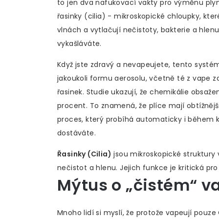
to jen dva nafukovací vakty pro výměnu plynů
řasinky (cilia) - mikroskopické chloupky, kte
vlnách a vytlačují nečistoty, bakterie a hlen
vykašláváte.
Když jste zdravý a nevapeujete, tento systé
jakoukoli formu aerosolu, včetně té z vape
řasinek. Studie ukazují, že chemikálie obsaž
procent. To znamená, že plíce mají obtížnějš
proces, který probíhá automaticky i během kou
dostáváte.
Řasinky (Cilia)
jsou
mikroskopické struktury
nečistot a hlenu
. Jejich funkce je kritická p
Mýtus o „čistém“ v
Mnoho lidí si myslí, že protože vapeují pouze