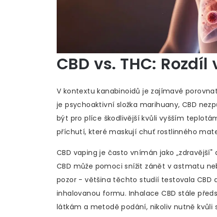
CBD vs. THC: Rozdíl
V kontextu kanabinoidů je zajímavé porovn
je psychoaktivní složka marihuany, CBD nez
být pro plíce škodlivější kvůli vyšším teplo
příchutí, které maskují chuť rostlinného mate
CBD vaping je často vnímán jako „zdravější" a
CBD může pomoci snížit zánět v astmatu neb
pozor - většina těchto studií testovala CBD a
inhalovanou formu. Inhalace CBD stále předst
látkám a metodě podání, nikoliv nutně kvůl