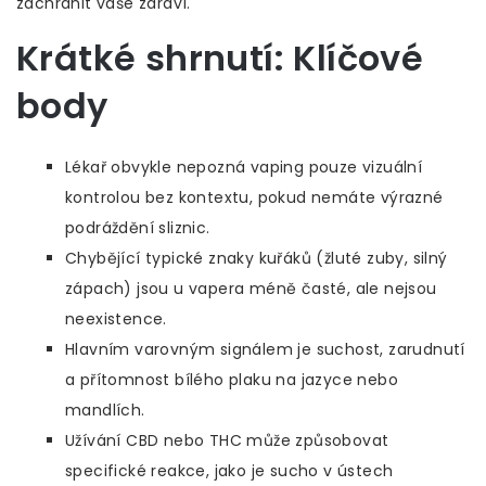
zachránit vaše zdraví.
Krátké shrnutí: Klíčové
body
Lékař obvykle nepozná vaping pouze vizuální
kontrolou bez kontextu, pokud nemáte výrazné
podráždění sliznic.
Chybějící typické znaky kuřáků (žluté zuby, silný
zápach) jsou u vapera méně časté, ale nejsou
neexistence.
Hlavním varovným signálem je suchost, zarudnutí
a přítomnost bílého plaku na jazyce nebo
mandlích.
Užívání CBD nebo THC může způsobovat
specifické reakce, jako je sucho v ústech