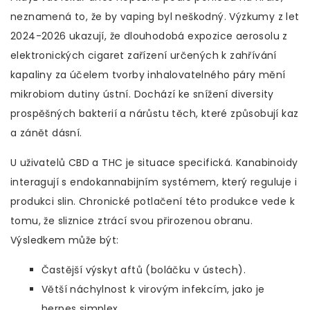
neznamená to, že by vaping byl neškodný. Výzkumy z let
2024-2026 ukazují, že dlouhodobá expozice aerosolu z
elektronických cigaret
zařízení určených k zahřívání
kapaliny za účelem tvorby inhalovatelného páry
mění
mikrobiom dutiny ústní. Dochází ke snížení diversity
prospěšných bakterií a nárůstu těch, které způsobují kaz
a zánět dásní.
U uživatelů CBD a THC je situace specifická. Kanabinoidy
interagují s endokannabijním systémem, který reguluje i
produkci slin. Chronické potlačení této produkce vede k
tomu, že sliznice ztrácí svou přirozenou obranu.
Výsledkem může být:
Častější výskyt aftů (boláčku v ústech).
Větší náchylnost k virovým infekcím, jako je
herpes simplex.