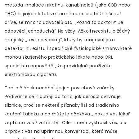
metoda inhalace nikotinu, kanabinoidů (jako CBD nebo
THC) či jiných látek ve formě aerosolu
běžnější než
dříve, se mnoho uživatelů ptá: „Pozná to doktor?“ Je
odpověď jednoduchá? Ne vždy. Ačkoli neexistuje žádný
magický „test na vaping“, který by fungoval jako
detektor lži, existují specifické fyziologické změny, které
mohou zkušeného praktického lékaře nebo ORL
specialistu napovědět, že pravidelně používáte
elektronickou cigaretu.
Tento článek neodhaluje jen povrchové známky.
Podíváme se hlouběji do toho, jak aerosol ovlivňuje
sliznice, proč se některé příznaky liší od tradičního
kouření tabáku a co můžete očekávat, pokud vás lékař
zeptá na váš životní styl. Cílem není vystrašit vás, ale
připravit vás na upřímnou konverzaci, která může