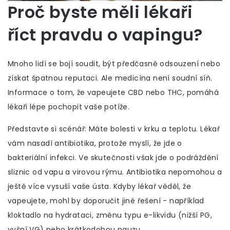
Proč byste měli lékaři
říct pravdu o vapingu?
Mnoho lidí se bojí soudit, být předčasně odsouzení nebo
získat špatnou reputaci. Ale medicína není soudní síň.
Informace o tom, že vapeujete CBD nebo THC, pomáhá
lékaři lépe pochopit vaše potíže.
Představte si scénář: Máte bolesti v krku a teplotu. Lékař
vám nasadí antibiotika, protože myslí, že jde o
bakteriální infekci. Ve skutečnosti však jde o podráždění
sliznic od vapu a virovou rýmu. Antibiotika nepomohou a
ještě více vysuší vaše ústa. Kdyby lékař věděl, že
vapeujete, mohl by doporučit jiné řešení - například
kloktadlo na hydrataci, změnu typu e-likvidu (nižší PG,
vyšní VG) nebo krátkodobou pauzu.