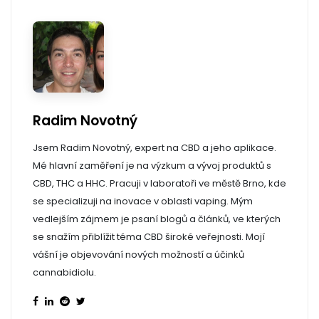
Radim Novotný
Jsem Radim Novotný, expert na CBD a jeho aplikace.
Mé hlavní zaměření je na výzkum a vývoj produktů s
CBD, THC a HHC. Pracuji v laboratoři ve městě Brno, kde
se specializuji na inovace v oblasti vaping. Mým
vedlejším zájmem je psaní blogů a článků, ve kterých
se snažím přiblížit téma CBD široké veřejnosti. Mojí
vášní je objevování nových možností a účinků
cannabidiolu.