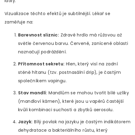
látky.
Vizualizace těchto efektů je subtilnější. Lékař se
zaměřuje na:
Barevnost sliznic:
Zdravé hrdlo má růžovou až
světle červenou barvu. Červené, zanícené oblasti
naznačují podráždění.
Přítomnost sekretu:
Hlen, který visí na zadní
stěně hltanu (tzv. postnasální drip), je častým
společníkem vapingu.
Stav mandlí:
Mandlům se mohou tvořit bílé uzlíky
(mandloví kámen), které jsou u vapérů častější
kvůli kombinaci suchosti a zbytků aerosolu.
Jazyk:
Bílý povlak na jazyku je častým indikátorem
dehydratace a bakteriálního růstu, který