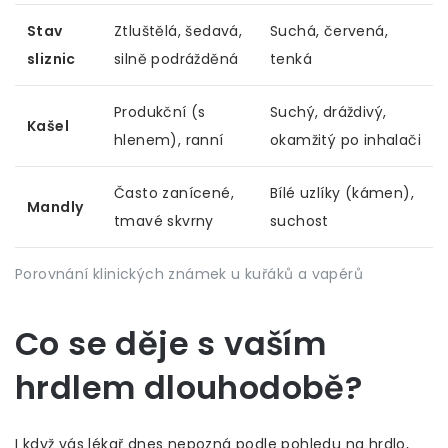
Stav
Ztluštělá, šedavá,
Suchá, červená,
sliznic
silně podrážděná
tenká
Produkční (s
Suchý, dráždivý,
Kašel
hlenem), ranní
okamžitý po inhalači
Často zanícené,
Bílé uzlíky (kámen),
Mandly
tmavé skvrny
suchost
Porovnání klinických známek u kuřáků a vapérů
Co se děje s vaším
hrdlem dlouhodobě?
I když vás lékař dnes nepozná podle pohledu na hrdlo,