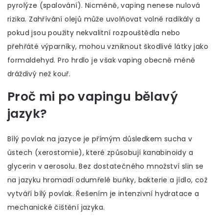
pyrolýze (spalování). Nicméně, vaping nenese nulová
rizika. Zahřívání olejů může uvolňovat volné radikály a
pokud jsou použity nekvalitní rozpouštědla nebo
přehřáté výparníky, mohou vzniknout škodlivé látky jako
formaldehyd. Pro hrdlo je však vaping obecně méně
dráždivý než kouř.
Proč mi po vapingu bělavý
jazyk?
Bílý povlak na jazyce je přímým důsledkem sucha v
ústech (xerostomie), které způsobují kanabinoidy a
glycerin v aerosolu. Bez dostatečného množství slin se
na jazyku hromadí odumřelé buňky, bakterie a jídlo, což
vytváří bílý povlak. Řešením je intenzivní hydratace a
mechanické čištění jazyka.