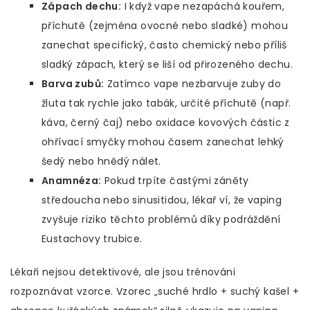
Zápach dechu:
I když vape nezapáchá kouřem,
příchutě (zejména ovocné nebo sladké) mohou
zanechat specifický, často chemický nebo příliš
sladký zápach, který se liší od přirozeného dechu.
Barva zubů:
Zatímco vape nezbarvuje zuby do
žluta tak rychle jako tabák, určité příchutě (např.
káva, černý čaj) nebo oxidace kovových částic z
ohřívací smyčky mohou časem zanechat lehký
šedý nebo hnědý nálet.
Anamnéza:
Pokud trpíte častými záněty
středoucha nebo sinusitidou, lékař ví, že vaping
zvyšuje riziko těchto problémů díky podráždění
Eustachovy trubice.
Lékaři nejsou detektivové, ale jsou trénováni
rozpoznávat vzorce. Vzorec „suché hrdlo + suchý kašel +