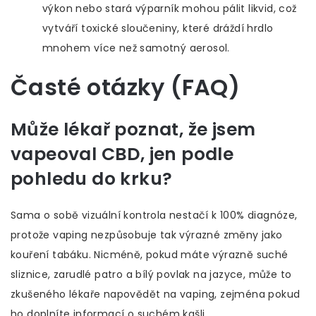
výkon nebo stará výparník mohou pálit likvid, což
vytváří toxické sloučeniny, které dráždí hrdlo
mnohem více než samotný aerosol.
Časté otázky (FAQ)
Může lékař poznat, že jsem
vapeoval CBD, jen podle
pohledu do krku?
Sama o sobě vizuální kontrola nestačí k 100% diagnóze,
protože vaping nezpůsobuje tak výrazné změny jako
kouření tabáku. Nicméně, pokud máte výrazně suché
sliznice, zarudlé patro a bílý povlak na jazyce, může to
zkušeného lékaře napovědět na vaping, zejména pokud
ho doplníte informací o suchém kašli.