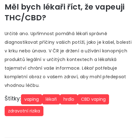
Měl bych lékaři říct, že vapeuji
THC/CBD?
Určitě ano. Upřímnost pomáhá lékaři správně
diagnostikovat příčiny vašich potíží, jako je kašel, bolesti
v krku nebo únava. V ČR je držení a užívání konopných
produktů legální v určitých kontextech a lékařská
tajemství chrání vaše informace. Lékař potřebuje
kompletní obraz o vašem zdraví, aby mohl předepsat
vhodnou léčbu.
Štítky:
vaping
lékaři
hrdlo
CBD vaping
zdravotní rizika