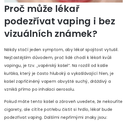
Proč může lékař
podezřívat vaping i bez
vizuálních známek?
Někdy stačí jeden symptom, aby lékař spojitost vytušil.
Nejčastějším důvodem, proč lidé chodí k lékaři kvůli
vapingu, je tzv. „vapérský kašel“. Na rozdíl od kašle
kuřáka, který je často hluboký a vykašlávající hlen, je
kašel zapříčiněný vapem obvyště suchý, dráždivý a
vzniká přímo po inhalaci aerosolu.
Pokud máte tento kašel a zároveň uvedete, že nekouříte
cigarety, ale cítíte potřebu čistit si hrdlo, lékař bude
podezřívat vaping. Dalšími nepřímými znaky jsou: