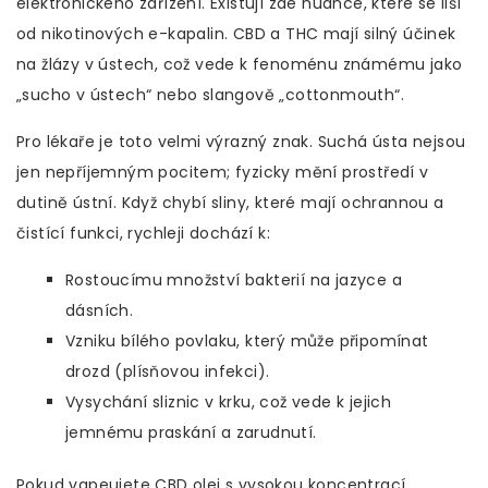
elektronického zařízení
. Existují zde nuance, které se liší
od nikotinových e-kapalin. CBD a THC mají silný účinek
na žlázy v ústech, což vede k fenoménu známému jako
„sucho v ústech“ nebo slangově „cottonmouth“.
Pro lékaře je toto velmi výrazný znak. Suchá ústa nejsou
jen nepříjemným pocitem; fyzicky mění prostředí v
dutině ústní. Když chybí sliny, které mají ochrannou a
čistící funkci, rychleji dochází k:
Rostoucímu množství bakterií na jazyce a
dásních.
Vzniku bílého povlaku, který může připomínat
drozd (plísňovou infekci).
Vysychání sliznic v krku, což vede k jejich
jemnému praskání a zarudnutí.
Pokud vapeujete CBD olej s vysokou koncentrací