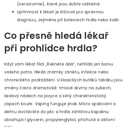
(xerostomie), které jsou dobře viditelné.
Upřímnost k lékaři je klíčová pro správnou
diagnózu, zejména při bolestech hrdla nebo kašli.
Co přesně hledá lékař
při prohlídce hrdla?
Když vám lékař říká „Řekněte ááá“, nehlídá jen barvu
vašeho patra. Hledá známky zánětu, infekce nebo
chronického podráždění. U klasických kuřáků tabáku jsou
změny často dramatické: tmavé skvrny na zubech,
šedavý nádech na jazyce a silný charakteristický
zápach kouře. Vaping funguje jinak. Místo spalování a
dehtu dostáváte do plic a hrdla zahřátou kapalinu
obsahující glycerin, propylenglykol, příchutě a aktivní