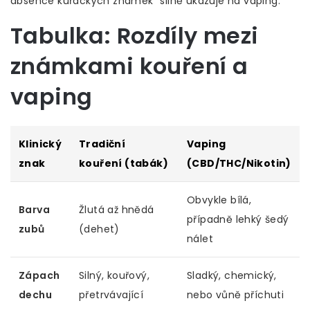
absence kuřáckých známek“ silně ukazuje na vaping.
Tabulka: Rozdíly mezi
známkami kouření a
vaping
Klinický
Tradiční
Vaping
znak
kouření (tabák)
(CBD/THC/Nikotin)
Obvykle bílá,
Barva
Žlutá až hnědá
případně lehký šedý
zubů
(dehet)
nálet
Zápach
Silný, kouřový,
Sladký, chemický,
dechu
přetrvávající
nebo vůně příchuti