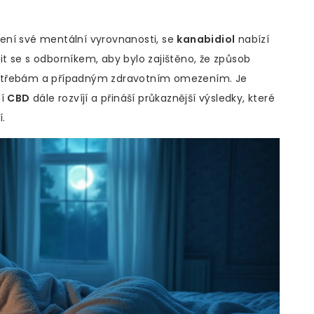
pšení své mentální vyrovnanosti, se
kanabidiol
nabízí
dit se s odborníkem, aby bylo zajištěno, že způsob
potřebám a případným zdravotním omezením. Je
ní
CBD
dále rozvíjí a přináší průkaznější výsledky, které
í.