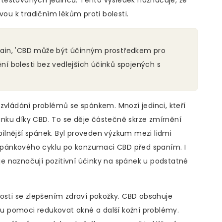
 % testovaných jedinců. Tento výsledek naznačuje, že
vou k tradičním lékům proti bolesti.
ain, 'CBD může být účinným prostředkem pro
ění bolesti bez vedlejších účinků spojených s
zvládání problémů se spánkem. Mnozí jedinci, kteří
pánku díky CBD. To se děje částečně skrze zmírnění
abilnější spánek. Byl proveden výzkum mezi lidmi
í spánkového cyklu po konzumaci CBD před spaním. I
e naznačují pozitivní účinky na spánek u podstatné
nosti se zlepšením zdraví pokožky. CBD obsahuje
hou pomoci redukovat akné a další kožní problémy.