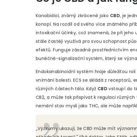
Kanabidiol, známý zkráceně jako
CBD
, je je
konopí. Na rozdíl od svého více známého př
intoxikační účinky, což znamená, že při jeho 
stále častěji využívá pro svou schopnost pů
efektů. Funguje zásadně prostřednictvím en
buněčně-signalizační systém, který se význam
Endokanabinoidní systém hraje důležitou roli 
vnímání bolesti. ECS se skládá z receptorů,
různých částech těla. Když
CBD
vstoupí do t
CB2, a může tak přispívat k regulaci různýc
nemění stav mysli jako THC, ale může napříkl
„Výzkumy ukazují, že CBD může mít významný
přírodních terapií," říká doktor John Stith, 