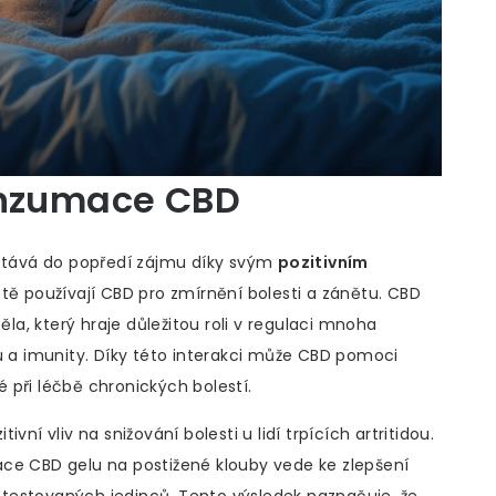
onzumace CBD
ostává do popředí zájmu díky svým
pozitivním
ětě používají CBD pro zmírnění bolesti a zánětu. CBD
a, který hraje důležitou roli v regulaci mnoha
u a imunity. Díky této interakci může CBD pomoci
vé při léčbě chronických bolestí.
ní vliv na snižování bolesti u lidí trpících artritidou.
ikace CBD gelu na postižené klouby vede ke zlepšení