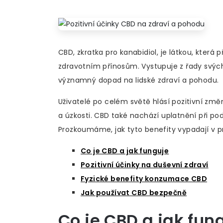
CBD, zkratka pro kanabidiol, je látkou, která
zdravotním přínosům. Vystupuje z řady svých
významný dopad na lidské zdraví a pohodu.
Uživatelé po celém světě hlásí pozitivní změ
a úzkosti. CBD také nachází uplatnění při po
Prozkoumáme, jak tyto benefity vypadají v pr
Co je CBD a jak funguje
Pozitivní účinky na duševní zdraví
Fyzické benefity konzumace CBD
Jak používat CBD bezpečně
Co je CBD a jak fun