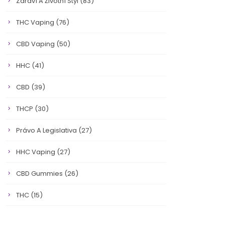
Zdraví A Životní Styl
(83)
THC Vaping
(76)
CBD Vaping
(50)
HHC
(41)
CBD
(39)
THCP
(30)
Právo A Legislativa
(27)
HHC Vaping
(27)
CBD Gummies
(26)
THC
(15)