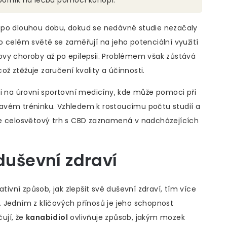
 po dlouhou dobu, dokud se nedávné studie nezačaly
o celém světě se zaměřují na jeho potenciální využití
ovy choroby až po epilepsii. Problémem však zůstává
 ztěžuje zaručení kvality a účinnosti.
i na úrovni sportovní medicíny, kde může pomoci při
avém tréninku. Vzhledem k rostoucímu počtu studií a
že celosvětový trh s CBD zaznamená v nadcházejících
duševní zdraví
ativní způsob, jak zlepšit své duševní zdraví, tím více
 Jedním z klíčových přínosů je jeho schopnost
čují, že
kanabidiol
ovlivňuje způsob, jakým mozek