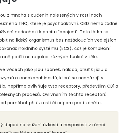
dnou z mnoha sloučenin nalezených v rostlinách
íbuzného THC, které je psychoaktivní, CBD nemá žádné
užívání nedochází k pocitu "opojení". Tato látka se
sobit na lidský organismus bez nežádoucích vedlejších
dokanabinoidního systému (ECS), což je komplexní
ně podílí na regulaci různých funkcí v těle.
ve věcech jako jsou spánek, nálada, chuť k jídlu a
 enzymů a endokanabinoidů, které se nacházejí v
ěla, nepřímo ovlivňuje tyto receptory, především CB1 a
h tělesných procesů. Ovlivněním těchto receptorů
ad pomáhat při úzkosti či odporu proti zánětu.
 dopad na snížení úzkosti a nespavosti v rámci
odborník na léčbu pomocí konopí.