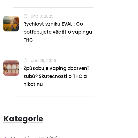
úno 3, 2025
Rychlost vzniku EVALI: Co
potřebujete vědět o vapingu
THC
čec 25, 2026
Způsobuje vaping zbarvení
zubů? Skutečnosti o THC a
nikotinu
Kategorie