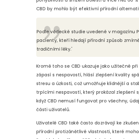
pohyblivosti a snížení bolesti u více než 60
CBD by mohlo být efektivní přírodní alternati
Podle vědecké studie uvedené v magazínu P
pacienty, kteří hledají přírodní způsob zmírn
tradičními léky.'
Kromě toho se CBD ukazuje jako užitečné při 
zápasí s nespavostí, hlásí zlepšení kvality s
stresu a úzkosti, což umožňuje klidnější a st
trpícími nespavostí, který prokázal zlepšen
když CBD nemusí fungovat pro všechny, údaj
části uživatelů.
Uživatelé CBD také často dozrávají ke zkuše
přírodní protizánětlivé vlastnosti, které mo