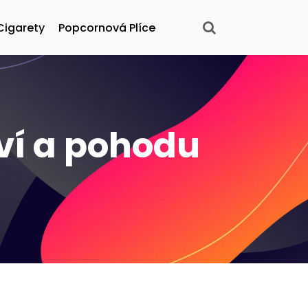
Cigarety
Popcornová Plíce
aví a pohodu