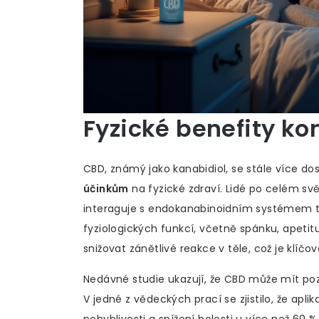
Fyzické benefity k
CBD, známý jako kanabidiol, se stále více d
účinkům
na fyzické zdraví. Lidé po celém sv
interaguje s endokanabinoidním systémem těl
fyziologických funkcí, včetně spánku, apetit
snižovat zánětlivé reakce v těle, což je klíčo
Nedávné studie ukazují, že CBD může mít pozitiv
V jedné z vědeckých prací se zjistilo, že apl