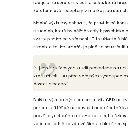
reaguje na serotonin, což je látka, která hraje
Serotoninové receptory v mozku jsou stimu
Mnohé výzkumy dokazují, že pravidelná ko
situacích, které by běžně vedly k psychické
vystoupením na veřejnosti. Tito uživatelé hlá
strach, a to jim umožňuje plně se soustředit
"V jedné z klíčových studií provedené na Univ
kteří užívali CBD před veřejným vystoupením, 
dostali placebo."
Dalším významným bodem je vliv
CBD
na kva
pomoci při léčbě nespavosti nebo špatné kva
právě psychického rázu - stresu nebo úzkost
vede následně ke zdravějšímu a hlubšímu spán