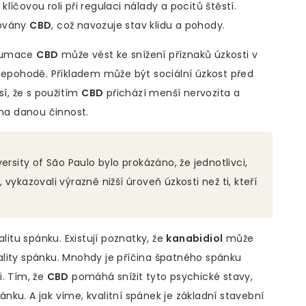
 klíčovou roli při regulaci nálady a pocitů štěstí.
lovány
CBD
, což navozuje stav klidu a pohody.
nzumace
CBD
může vést ke snížení příznaků úzkosti v
 nepohodě. Příkladem může být sociální úzkost před
sí, že s použitím
CBD
přichází menší nervozita a
 na danou činnost.
ersity of São Paulo bylo prokázáno, že jednotlivci,
vykazovali výrazně nižší úroveň úzkosti než ti, kteří
litu spánku. Existují poznatky, že
kanabidiol
může
lity spánku. Mnohdy je příčina špatného spánku
i. Tím, že
CBD
pomáhá snížit tyto psychické stavy,
ku. A jak víme, kvalitní spánek je základní stavební