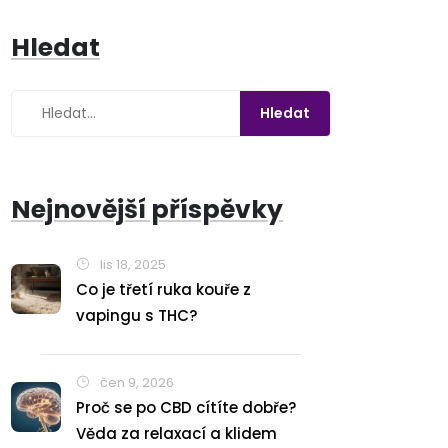
Hledat
Nejnovější příspěvky
lis 18, 2025
Co je třetí ruka kouře z
vapingu s THC?
čen 9, 2026
Proč se po CBD cítíte dobře?
Věda za relaxací a klidem