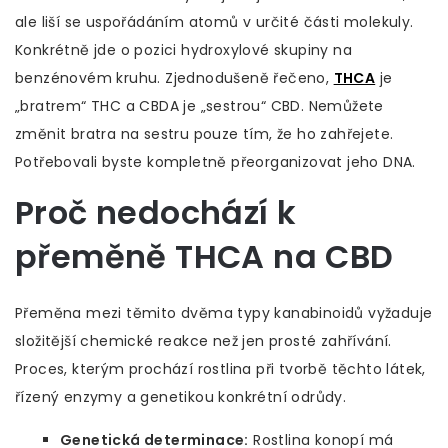
ale liší se uspořádáním atomů v určité části molekuly.
Konkrétně jde o pozici hydroxylové skupiny na
benzénovém kruhu. Zjednodušeně řečeno,
THCA
je
„bratrem“ THC a CBDA je „sestrou“ CBD. Nemůžete
změnit bratra na sestru pouze tím, že ho zahřejete.
Potřebovali byste kompletně přeorganizovat jeho DNA.
Proč nedochází k
přeměně THCA na CBD
Přeměna mezi těmito dvěma typy kanabinoidů vyžaduje
složitější chemické reakce než jen prosté zahřívání.
Proces, kterým prochází rostlina při tvorbě těchto látek,
řízený enzymy a genetikou konkrétní odrůdy.
Genetická determinace:
Rostlina konopí má