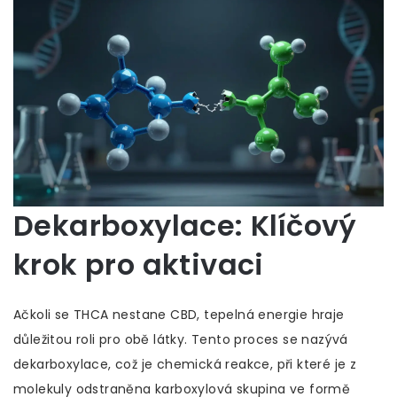
Dekarboxylace: Klíčový
krok pro aktivaci
Ačkoli se THCA nestane CBD, tepelná energie hraje
důležitou roli pro obě látky. Tento proces se nazývá
dekarboxylace
, což je
chemická reakce, při které je z
molekuly odstraněna karboxylová skupina ve formě