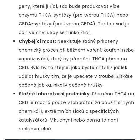
geny, které jí řídí, zda bude produkovat více
enzymu THCA-syntázy (pro tvorbu THCA) nebo
CBDA-syntázy (pro tvorbu CBDA). Tento osud je
dán ve chvíli, kdy semínko klíčí.
Chybějící most:
Neexistuje žádný přirozený
chemický proces při běžném vaření, kouření nebo
vaporizování, který by přeměnil THCA přímo na
CBD. Bylo by to stejné, jako byste chtěli z jablek
udělat hrušky tím, že je upečete v troubě. Získáte
pečená jablka, nikoliv pečené hrušky.
Složité laboratorní podmínky:
Přeměna THCA na
CBD je možná pouze v laboratoři za použití silných
chemikálií, extrémních tlaků a specifických
katalyzátorů. V kuchyni nebo doma to není
realizovatelné.