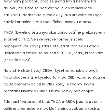
Abychom pochopili, proč se jedna látka nemění na
druhou, musíme se podívat na jejich molekulární
strukturu. Představte si molekuly jako stavebnice Lego.
Každý kanabinoid má specifickou osnovu atomů.
THCA
(kyselina tetrahydrokanabinolová) je prekurzorem
známého THC. Ve své syrové formě je zcela
nepojoaktivní. Když ji zahřejete, ztratí molekulu oxidu
uhličitého a změní se na delta-9-THC, látku, která vám
„rozjede hlavu".
Na druhé straně stojí
CBDA
(kyselina kanabidiolová).
Tato sloučenina je kyselou formou CBD. Až po zahřátí se
CBDA přemění na čistý CBD, který je známý svými
protizánětlivými a uklidňujícími účinky bez opojení.
Zde nastává zásadní bod: THCA a CBDA jsou dva zcela
odlišné chemické entity. Mají stejnou základní kostru,