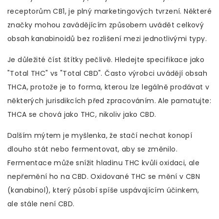
receptorům CB1
, je plný marketingových tvrzení. Některé
značky mohou zavádějícím způsobem uvádět celkový
obsah kanabinoidů bez rozlišení mezi jednotlivými typy.
Je důležité číst štítky pečlivě. Hledejte specifikace jako
"Total THC" vs "Total CBD". Často výrobci uvádějí obsah
THCA, protože je to forma, kterou lze legálně prodávat v
některých jurisdikcích před zpracováním. Ale pamatujte:
THCA se chová jako THC, nikoliv jako CBD.
Dalším mýtem je myšlenka, že stačí nechat konopí
dlouho stát nebo fermentovat, aby se změnilo.
Fermentace může snížit hladinu THC kvůli oxidaci, ale
nepřemění ho na CBD. Oxidované THC se mění v CBN
(kanabinol), který působí spíše uspávajícím účinkem,
ale stále není CBD.