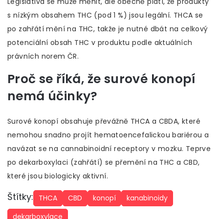
Legislativa se může měnit, ale obecně platí, že produkty
s nízkým obsahem THC (pod 1 %) jsou legální. THCA se
po zahřátí mění na THC, takže je nutné dbát na celkový
potenciální obsah THC v produktu podle aktuálních
právních norem ČR.
Proč se říká, že surové konopí
nemá účinky?
Surové konopí obsahuje převážně THCA a CBDA, které
nemohou snadno projít hematoencefalickou bariérou a
navázat se na cannabinoidní receptory v mozku. Teprve
po dekarboxylaci (zahřátí) se přemění na THC a CBD,
které jsou biologicky aktivní.
Štítky:
THCA
CBD
konopí
kanabinoidy
dekarboxylace