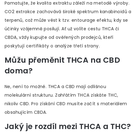
Pamatujte, že kvalita extraktu záleží na metodě výroby.
CO2 extrakce zachovává široké spektrum kanabinoidů a
terpenů, což může vést k tzv. entourage efektu, kdy se
účinky vzájemně posilují. Ať už volíte cestu THCA či
CBDA, vždy kupujte od ověřených prodejců, kteří
poskytují certifikáty o analýze třetí strany.
Můžu přeměnit THCA na CBD
doma?
Ne, není to možné. THCA a CBD mají odlišnou
molekulární strukturu. Zahřátím THCA získáte THC,
nikoliv CBD. Pro získání CBD musíte začít s materiálem
obsahujícím CBDA.
Jaký je rozdíl mezi THCA a THC?