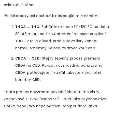
oxidu uhličitého
.
Při dekarboxylaci dochází k následujícím změnám:
THCA → THC:
Zahřátím na cca 110-120 °C po dobu
30-45 minut se THCA přemění na psychoaktivní
THC. Toto je důvod, proč surové listy konopí
nemají omamný účinek, zatímco kouř ano.
CBDA → CBD:
Stejný tepelný proces přemění
CBDA na CBD. Pokud máte rostlinu bohatou na
CBDA, potřebujete ji zahřát, abyste získali plné
benefity CBD.
Tento proces nevymaže původní identitu molekuly.
Zachovává si svou "osobnost" - buď jako psychoaktivní
složka, nebo jako nepojoaktivní terapeutická látka.