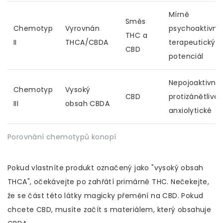
Mírně
Směs
Chemotyp
Vyrovnán
psychoaktivní,
THC a
II
THCA/CBDA
terapeutický
CBD
potenciál
Nepojoaktivní,
Chemotyp
Vysoký
CBD
protizánětlivé,
III
obsah CBDA
anxiolytické
Porovnání chemotypů konopí
Pokud vlastníte produkt označený jako "vysoký obsah
THCA", očekávejte po zahřátí primárně THC. Nečekejte,
že se část této látky magicky přemění na CBD. Pokud
chcete CBD, musíte začít s materiálem, který obsahuje