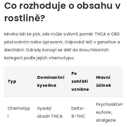
Co rozhoduje o obsahu v
rostlině?
Mnoho lidí se ptá, zda může ovlivnit poměr THCA a CBD
pěstováním nebo úpravami. Odpověď leží v genetice a
šlechtění. Odrůdy konopí se dělí do dvou hlavních
kategorií podle jejich chemotypu:
Po
Dominantní
Hlavní
Typ
zahřátí
kyselina
účinek
vznikne
Psychoaktivní,
Chemotyp
Vysoký
Delta-
euforie,
I
obsah THCA
9-THC
analgezie