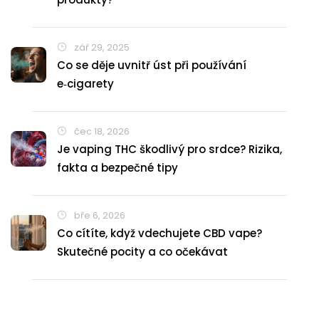
zář 29, 2025
Co se děje uvnitř úst při používání
e‑cigarety
čec 18, 2026
Je vaping THC škodlivý pro srdce? Rizika,
fakta a bezpečné tipy
bře 6, 2026
Co cítíte, když vdechujete CBD vape?
Skutečné pocity a co očekávat