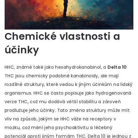
Chemické vlastnosti a
účinky
HHC, známé také jako hexahydrokanabinol, a
Delta 10
THC jsou chemicky podobné kanabinoidy, ale mají
rozdílné struktury, které vedou k jiným účinkům na lidský
organismus. HHC se často popisuje jako hydrogenovaná
verze THC, což mu dodává větší stabilitu a zároveň
prodlužuje jeho účinky. Tato změna struktury může mít
vliv na způsob, jakým se HHC váže na receptory v
mozku, což mění jeho psychoaktivitu a léčebný
potenciál oproti jiným formám THC. Delta 10 je jednou z