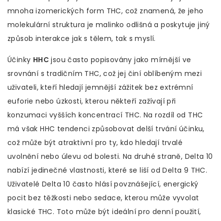
mnoha izomerických form THC, což znamená, že jeho
molekulární struktura je malinko odlišná a poskytuje jiný
způsob interakce jak s tělem, tak s myslí.
Účinky
HHC
jsou často popisovány jako mírnější ve
srovnání s tradičním THC, což jej činí oblíbeným mezi
uživateli, kteří hledají jemnější zážitek bez extrémní
euforie nebo úzkosti, kterou někteří zažívají při
konzumaci vyšších koncentrací THC. Na rozdíl od THC
má však HHC tendenci způsobovat delší trvání účinku,
což může být atraktivní pro ty, kdo hledají trvalé
uvolnění nebo úlevu od bolesti. Na druhé straně, Delta 10
nabízí jedinečné vlastnosti, které se liší od Delta 9 THC.
Uživatelé Delta 10 často hlásí povznášející, energický
pocit bez těžkosti nebo sedace, kterou může vyvolat
klasické THC. Toto může být ideální pro denní použití,