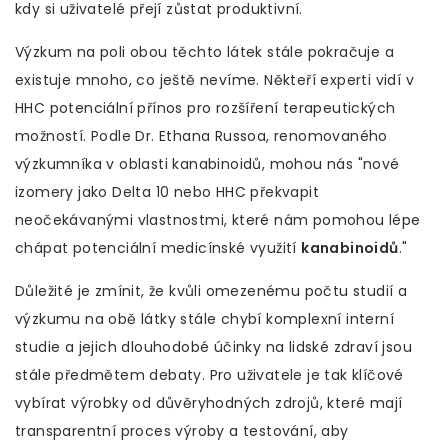
kdy si uživatelé přejí zůstat produktivní.
Výzkum na poli obou těchto látek stále pokračuje a
existuje mnoho, co ještě nevíme. Někteří experti vidí v
HHC potenciální přínos pro rozšíření terapeutických
možností. Podle Dr. Ethana Russoa, renomovaného
výzkumníka v oblasti kanabinoidů, mohou nás "nové
izomery jako Delta 10 nebo HHC překvapit
neočekávanými vlastnostmi, které nám pomohou lépe
chápat potenciální medicínské využití
kanabinoidů
."
Důležité je zmínit, že kvůli omezenému počtu studií a
výzkumu na obě látky stále chybí komplexní interní
studie a jejich dlouhodobé účinky na lidské zdraví jsou
stále předmětem debaty. Pro uživatele je tak klíčové
vybírat výrobky od důvěryhodných zdrojů, které mají
transparentní proces výroby a testování, aby