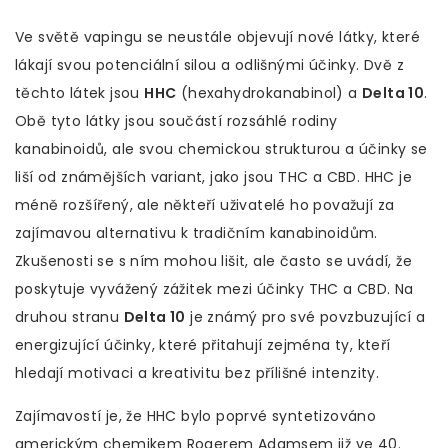
Ve světě vapingu se neustále objevují nové látky, které
lákají svou potenciální silou a odlišnými účinky. Dvě z
těchto látek jsou
HHC
(hexahydrokanabinol) a
Delta 10
.
Obě tyto látky jsou součástí rozsáhlé rodiny
kanabinoidů, ale svou chemickou strukturou a účinky se
liší od známějších variant, jako jsou THC a CBD. HHC je
méně rozšířený, ale někteří uživatelé ho považují za
zajímavou alternativu k tradičním kanabinoidům.
Zkušenosti se s ním mohou lišit, ale často se uvádí, že
poskytuje vyvážený zážitek mezi účinky THC a CBD. Na
druhou stranu
Delta 10
je známý pro své povzbuzující a
energizující účinky, které přitahují zejména ty, kteří
hledají motivaci a kreativitu bez přílišné intenzity.
Zajímavostí je, že HHC bylo poprvé syntetizováno
americkým chemikem Rogerem Adamsem již ve 40.