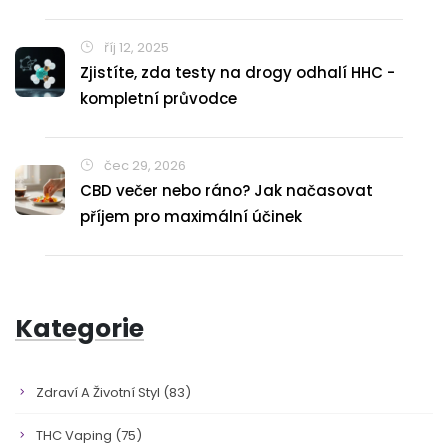
říj 12, 2025
Zjistíte, zda testy na drogy odhalí HHC -
kompletní průvodce
čec 29, 2026
CBD večer nebo ráno? Jak načasovat
příjem pro maximální účinek
Kategorie
Zdraví A Životní Styl
(83)
THC Vaping
(75)