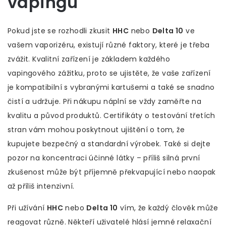
vapingu
Pokud jste se rozhodli zkusit
HHC
nebo
Delta 10
ve
vašem vaporizéru, existují různé faktory, které je třeba
zvážit. Kvalitní zařízení je základem každého
vapingového zážitku, proto se ujistěte, že vaše zařízení
je kompatibilní s vybranými kartušemi a také se snadno
čistí a udržuje. Při nákupu náplní se vždy zaměřte na
kvalitu a původ produktů. Certifikáty o testování třetích
stran vám mohou poskytnout ujištění o tom, že
kupujete bezpečný a standardní výrobek. Také si dejte
pozor na koncentraci účinné látky – příliš silná první
zkušenost může být příjemně překvapující nebo naopak
až příliš intenzivní.
Při užívání
HHC
nebo
Delta 10
vím, že každý člověk může
reagovat různě. Někteří uživatelé hlásí jemné relaxační