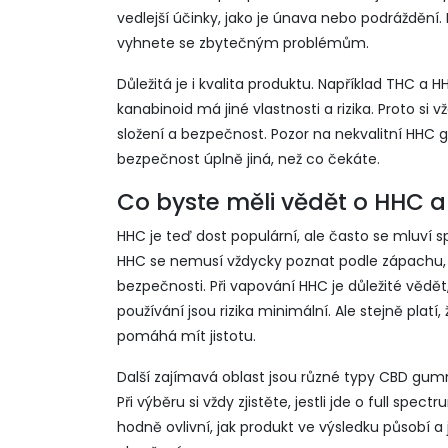
vedlejší účinky, jako je únava nebo podráždění.
vyhnete se zbytečným problémům.
Důležitá je i kvalita produktu. Například THC a H
kanabinoid má jiné vlastnosti a rizika. Proto si 
složení a bezpečnost. Pozor na nekvalitní HHC
bezpečnost úplně jiná, než co čekáte.
Co byste měli vědět o HHC a
HHC je teď dost populární, ale často se mluví sp
HHC se nemusí vždycky poznat podle zápachu, zá
bezpečnosti. Při vapování HHC je důležité vědět
používání jsou rizika minimální. Ale stejně plat
pomáhá mít jistotu.
Další zajímavá oblast jsou různé typy CBD gumm
Při výběru si vždy zjistěte, jestli jde o full spe
hodně ovlivní, jak produkt ve výsledku působí 