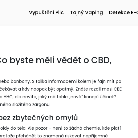
Vypuštění Plic
Tajný Vaping
Detekce E-
Co byste měli vědět o CBD,
j nebo bonbony. S tolika informacemi kolem je fajn mít po
očekávat a kdy naopak být opatrný. Znáte rozdíl mezi CBD
o HHC, ale nevíte, jaký má tohle „nové“ konopí účinek?
ného složitého žargonu.
bez zbytečných omylů
oidy do těla. Ale pozor – není to žádná chemie, kde platí
d, protože přehánět to znamená riskovat nepříjemné