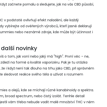
 Když začnete pomalu a sledujete, jak na vás CBD působí,
HC v podstatě ovlivňují efekt naladění, ale každý
vždy vybírejte od ověřených výrobců, kteří jasně deklarují
 gummies nebo neznámé zdroje, kde může být účinnost i
 další novinky
íš o tom, jak voní nebo jaký má "high". První věc – ne,
leží na formě a kvalitě vaporizéru. Pak je tu otázka
, že i když není tak dlouho na trhu jako CBD, při správném
í, že sledovat reakce svého těla a užívat s rozumem
ies a olejů, kde se míchají různé kanabinoidy a spektra.
ctrum, broad spectrum, nebo čistý izolát. Tenhle detail
a jestli vám třeba nebude vadit malé množství THC v něm