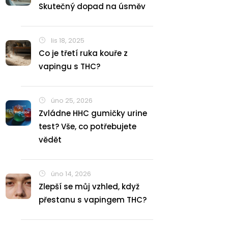
Skutečný dopad na úsměv
lis 18, 2025
Co je třetí ruka kouře z
vapingu s THC?
úno 25, 2026
Zvládne HHC gumičky urine
test? Vše, co potřebujete
vědět
úno 14, 2026
Zlepší se můj vzhled, když
přestanu s vapingem THC?