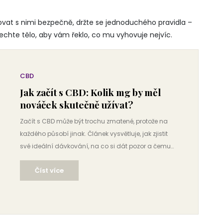
at s nimi bezpečně, držte se jednoduchého pravidla –
nechte tělo, aby vám řeklo, co mu vyhovuje nejvíc.
CBD
Jak začít s CBD: Kolik mg by měl
nováček skutečně užívat?
Začít s CBD může být trochu zmatené, protože na
každého působí jinak. Článek vysvětluje, jak zjistit
své ideální dávkování, na co si dát pozor a čemu
se při prvním užití CBD raději vyhnout. Přináší
Číst více
konkrétní rady, jak rychle odhadnout vhodnou
startovací dávku. Nechybí ani upozornění na
možná úskalí a tipy, jak správně sledovat účinky.