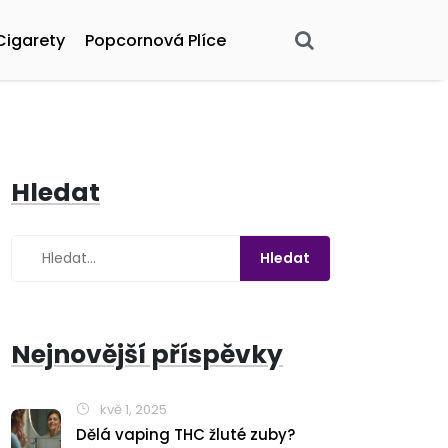
Cigarety
Popcornová Plíce
Hledat
Nejnovější příspěvky
kvě 1, 2025
Dělá vaping THC žluté zuby?