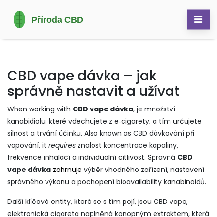
CBD vape dávka – jak
správně nastavit a užívat
When working with
CBD vape dávka
,
je množství
kanabidiolu, které vdechujete z e‑cigarety, a tím určujete
silnost a trvání účinku
. Also known as
CBD dávkování při
vapování
, it
requires
znalost koncentrace kapaliny,
frekvence inhalací a individuální citlivost. Správná
CBD
vape dávka
zahrnuje
výběr vhodného zařízení, nastavení
správného výkonu a pochopení bioavailability kanabinoidů.
Další klíčové entity, které se s tím pojí, jsou
CBD vape
,
elektronická cigareta naplněná konopným extraktem, která