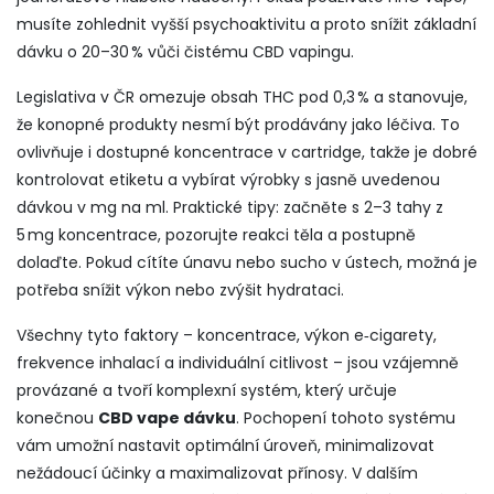
musíte zohlednit vyšší psychoaktivitu a proto snížit základní
dávku o 20–30 % vůči čistému CBD vapingu.
Legislativa v ČR omezuje obsah THC pod 0,3 % a stanovuje,
že konopné produkty nesmí být prodávány jako léčiva. To
ovlivňuje i dostupné koncentrace v cartridge, takže je dobré
kontrolovat etiketu a vybírat výrobky s jasně uvedenou
dávkou v mg na ml. Praktické tipy: začněte s 2–3 tahy z
5 mg koncentrace, pozorujte reakci těla a postupně
dolaďte. Pokud cítíte únavu nebo sucho v ústech, možná je
potřeba snížit výkon nebo zvýšit hydrataci.
Všechny tyto faktory – koncentrace, výkon e‑cigarety,
frekvence inhalací a individuální citlivost – jsou vzájemně
provázané a tvoří komplexní systém, který určuje
konečnou
CBD vape dávku
. Pochopení tohoto systému
vám umožní nastavit optimální úroveň, minimalizovat
nežádoucí účinky a maximalizovat přínosy. V dalším