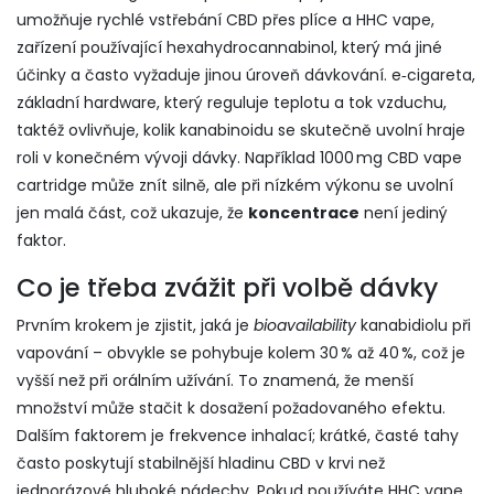
umožňuje rychlé vstřebání CBD přes plíce
a
HHC vape
,
zařízení používající hexahydrocannabinol, který má jiné
účinky a často vyžaduje jinou úroveň dávkování
.
e‑cigareta
,
základní hardware, který reguluje teplotu a tok vzduchu,
taktéž ovlivňuje, kolik kanabinoidu se skutečně uvolní
hraje
roli v konečném vývoji dávky. Například 1000 mg CBD vape
cartridge může znít silně, ale při nízkém výkonu se uvolní
jen malá část, což ukazuje, že
koncentrace
není jediný
faktor.
Co je třeba zvážit při volbě dávky
Prvním krokem je zjistit, jaká je
bioavailability
kanabidiolu při
vapování – obvykle se pohybuje kolem 30 % až 40 %, což je
vyšší než při orálním užívání. To znamená, že menší
množství může stačit k dosažení požadovaného efektu.
Dalším faktorem je frekvence inhalací; krátké, časté tahy
často poskytují stabilnější hladinu CBD v krvi než
jednorázové hluboké nádechy. Pokud používáte
HHC vape
,