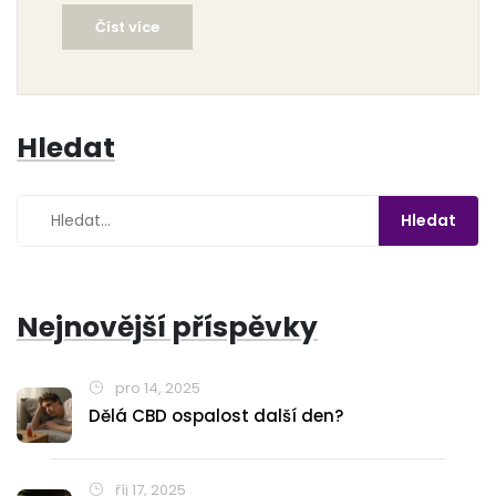
zaměřujeme na vědecké poznatky a tipy pro bezpečné
Číst více
užívání. Prozkoumáme, jak mohou obě látky ovlivnit
sexuální zdraví.
Hledat
Nejnovější příspěvky
pro 14, 2025
Dělá CBD ospalost další den?
říj 17, 2025