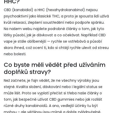
HHC?
CBD (kanabidiol) a HHC (hexahydrokanabinol) nejsou
psychoaktivní jako klasické THC, a proto je spousta lidí užívá
kvůli relaxaci, zlepšení soustředění nebo podpoře spánku.
Na našem webu najdete podrobné články o tom, jak tyto
látky působí, jak je dávkovat a co očekávat. Například CBD
vape je stále oblíbenější — rychle se vstřebává a působí
skoro ihned, což ocení ti, kdo si chtějí rychle ulevit od stresu
nebo bolesti.
Co byste měli vědět před užíváním
doplňků stravy?
Než začnete, je fajn vědět, že ne všechny výrobky jsou
stejné. Kvalita složení, dávkování nebo i legální status se
může lišit. Proto se vyplatí přečíst si třeba naše články o
tom, jak bezpečně užívat CBD gummies nebo jak rozlišit
různé druhy kanabinoidů. A ano, vedlejší účinky tu být
mohou – ale většinou jsou mírné a dobře zvládnutelné,