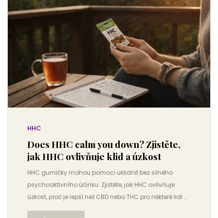
HHC
Does HHC calm you down? Zjistěte,
jak HHC ovlivňuje klid a úzkost
HHC gumičky mohou pomoci uklidnit bez silného
psychoaktivního účinku. Zjistěte, jak HHC ovlivňuje
úzkost, proč je lepší než CBD nebo THC pro některé lidi a
jak ho používat bezpečně.