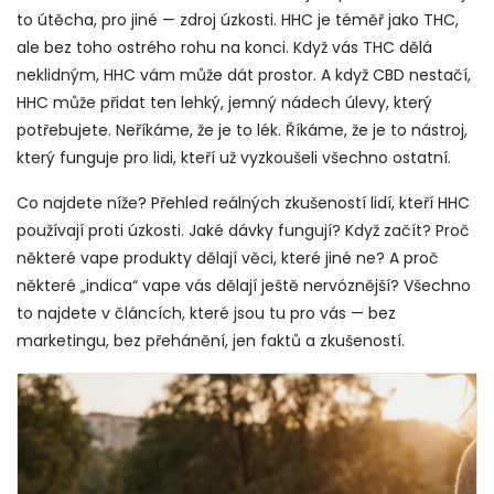
to útěcha, pro jiné — zdroj úzkosti. HHC je téměř jako THC,
ale bez toho ostrého rohu na konci. Když vás THC dělá
neklidným, HHC vám může dát prostor. A když CBD nestačí,
HHC může přidat ten lehký, jemný nádech úlevy, který
potřebujete. Neříkáme, že je to lék. Říkáme, že je to nástroj,
který funguje pro lidi, kteří už vyzkoušeli všechno ostatní.
Co najdete níže? Přehled reálných zkušeností lidí, kteří HHC
používají proti úzkosti. Jaké dávky fungují? Když začít? Proč
některé vape produkty dělají věci, které jiné ne? A proč
některé „indica“ vape vás dělají ještě nervóznější? Všechno
to najdete v článcích, které jsou tu pro vás — bez
marketingu, bez přehánění, jen faktů a zkušeností.