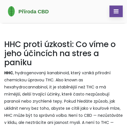
HHC proti úzkosti: Co víme o
jeho účincích na stres a
paniku
HHC
,
hydrogenovaný kanabinoid, který vzniká přírodní
chemickou úpravou THC
. Also known as
hexahydrocannabinol
, it
je stabilnější než THC a má
mírnější, delší trvající účinky, které často nezpůsobují
paranoii nebo zrychlené tepy
.
Pokud hledáte způsob, jak
uklidnit nervy bez toho, abyste se cítili jako v kouřové mlze,
HHC může být ta správná volba. Není to CBD — nezůstáváte
v klidu, ale neztrácíte ani jasnost mysli. A není to THC —