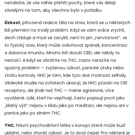
nečekáte, že vás náhle přehltí pocity, které vás dělají
závislými na tom, aby všechno bylo v pořádku.
Úzkost
,
přirozená reakce těla na stres, která se u některých
lidí přemění na trvalý problém
.
Když se vám srdce zrychlí,
dech ztěžuje a mysl se zacyklí, není to jen „nervóznost“. Je
to fyzický stav, který může ovlivňovat spánek, koncentraci
a dokonce imunitu. Mnoho lidí zkouší CBD, ale někdy to
nestačí. A když se obrátíte na THC, často narazíte na
opačný problém — zvýšenou úzkost, panické útoky nebo
ztrátu kontroly. HHC je tam, kde tyto dvě možnosti selhaly.
Vědecké studie na zvířatech ukazují, že HHC působí na CB1
receptory, ale jinak než THC — méně agresivně, více
vyváženě. Lidé, kteří ho vepřívají, často popisují pocit jako
„klidný výš“: nejsou v klidu jako po meditaci, ale nejsou ani v
panice jako po silném THC.
THC
,
hlavní psychoaktivní látka v konopí, která může buď
uklidnit, nebo zhoršit úzkost
.
Je to dvojí čepel. Pro některé je