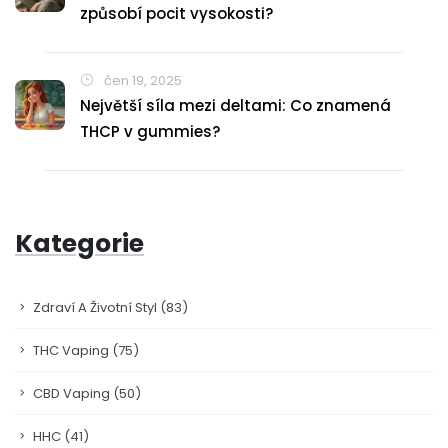
způsobí pocit vysokosti?
čen 19, 2025
Největší síla mezi deltami: Co znamená
THCP v gummies?
Kategorie
Zdraví A Životní Styl
(83)
THC Vaping
(75)
CBD Vaping
(50)
HHC
(41)