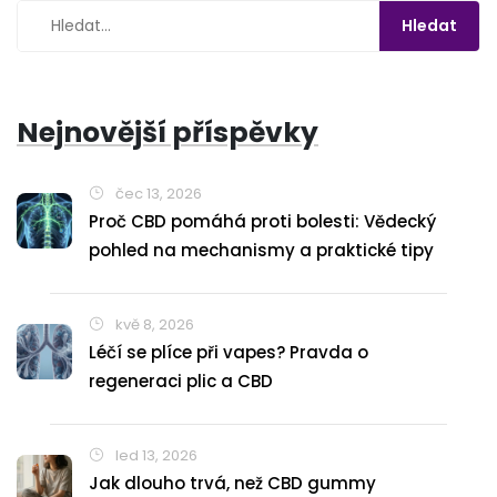
Nejnovější příspěvky
čec 13, 2026
Proč CBD pomáhá proti bolesti: Vědecký
pohled na mechanismy a praktické tipy
kvě 8, 2026
Léčí se plíce při vapes? Pravda o
regeneraci plic a CBD
led 13, 2026
Jak dlouho trvá, než CBD gummy