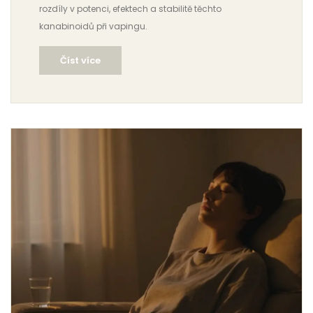
rozdíly v potenci, efektech a stabilitě těchto
kanabinoidů při vapingu.
Číst více