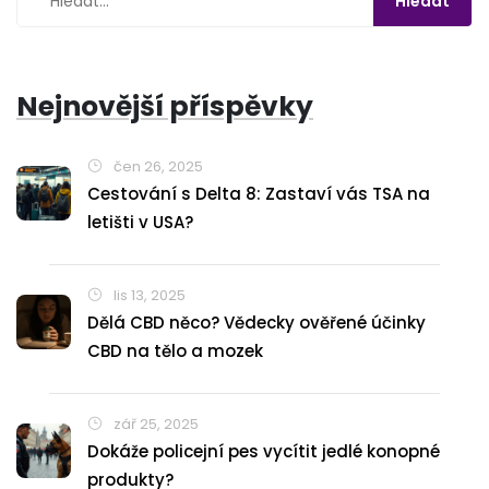
Nejnovější příspěvky
čen 26, 2025
Cestování s Delta 8: Zastaví vás TSA na
letišti v USA?
lis 13, 2025
Dělá CBD něco? Vědecky ověřené účinky
CBD na tělo a mozek
zář 25, 2025
Dokáže policejní pes vycítit jedlé konopné
produkty?