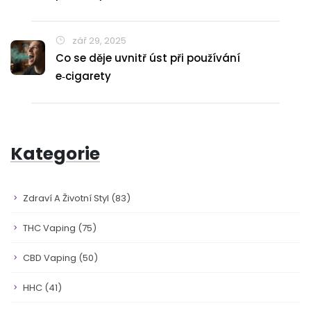
zář 29, 2025
Co se děje uvnitř úst při používání
e‑cigarety
Kategorie
Zdraví A Životní Styl
(83)
THC Vaping
(75)
CBD Vaping
(50)
HHC
(41)