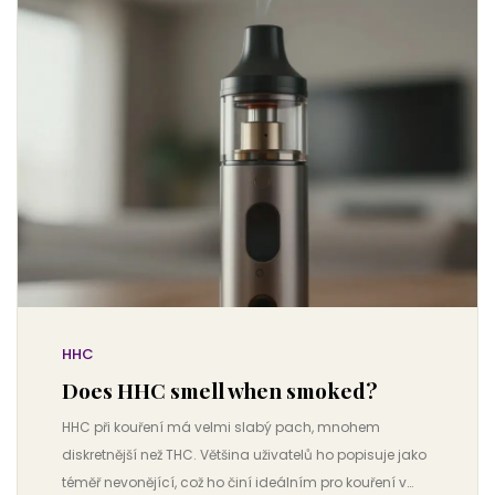
HHC
Does HHC smell when smoked?
HHC při kouření má velmi slabý pach, mnohem
diskretnější než THC. Většina uživatelů ho popisuje jako
téměř nevonějící, což ho činí ideálním pro kouření v