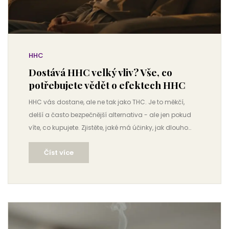
HHC
Dostává HHC velký vliv? Vše, co
potřebujete vědět o efektech HHC
HHC vás dostane, ale ne tak jako THC. Je to měkčí,
delší a často bezpečnější alternativa - ale jen pokud
víte, co kupujete. Zjistěte, jaké má účinky, jak dlouho
trvají a kdo by měl HHC vynechat.
Číst více