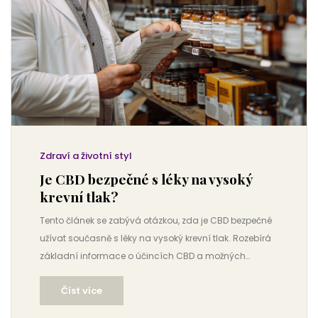
Zdraví a životní styl
Je CBD bezpečné s léky na vysoký
krevní tlak?
Tento článek se zabývá otázkou, zda je CBD bezpečné
užívat současně s léky na vysoký krevní tlak. Rozebírá
základní informace o účincích CBD a možných
interakcích s léky na krevní tlak. V článku také najdete
Číst více
zajímavá fakta a tipy týkající se bezpečného užívání.
Článek si klade za cíl poskytnout užitečné a přehledné