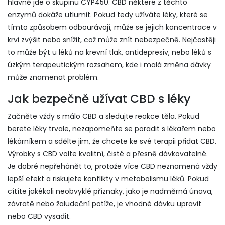
hlavně jde o skupinu CYP450. CBD některé z těchto
enzymů dokáže utlumit. Pokud tedy užíváte léky, které se
tímto způsobem odbourávají, může se jejich koncentrace v
krvi zvýšit nebo snížit, což může znít nebezpečně. Nejčastěji
to může být u léků na krevní tlak, antidepresiv, nebo léků s
úzkým terapeutickým rozsahem, kde i malá změna dávky
může znamenat problém.
Jak bezpečně užívat CBD s léky
Začněte vždy s málo CBD a sledujte reakce těla. Pokud
berete léky trvale, nezapomeňte se poradit s lékařem nebo
lékárníkem a sdělte jim, že chcete ke své terapii přidat CBD.
Výrobky s CBD volte kvalitní, čisté a přesně dávkovatelné.
Je dobré nepřehánět to, protože více CBD neznamená vždy
lepší efekt a riskujete konflikty v metabolismu léků. Pokud
cítíte jakékoli neobvyklé příznaky, jako je nadměrná únava,
závratě nebo žaludeční potíže, je vhodné dávku upravit
nebo CBD vysadit.