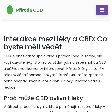
Interakce mezi léky a CBD: Co
byste měli vědět
CBD je dnes často spojováno s přírodní péčí o zdraví, ale
když užíváte léky, stojí za to vědět, jak na sebe mohou CBD
a běžné medikamenty interagovat. Některé léky se totiž v
těle rozkládají pomocí enzymů, které CBD může zpomalit
nebo naopak urychlit, což ovlivní účinky i možné vedlejší
reakce.
Proč může CBD ovlivnit léky
V játrech pracují enzymy, které pomáhají „rozebrat“ léky –