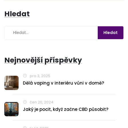
poskytne užitečné a praktické rady pro všechny, kteří
Hledat
chtějí začít proces detoxikace.
Nejnovější příspěvky
pro 3, 2025
Dělá vaping v interiéru vůni v domě?
čen 20, 2024
Jaký je pocit, když začne CBD působit?