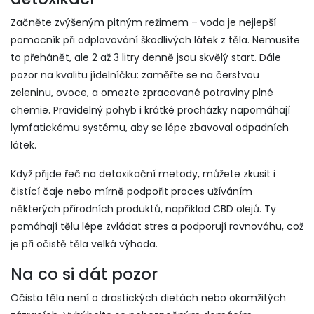
Začněte zvýšeným pitným režimem – voda je nejlepší
pomocník při odplavování škodlivých látek z těla. Nemusíte
to přehánět, ale 2 až 3 litry denně jsou skvělý start. Dále
pozor na kvalitu jídelníčku: zaměřte se na čerstvou
zeleninu, ovoce, a omezte zpracované potraviny plné
chemie. Pravidelný pohyb i krátké procházky napomáhají
lymfatickému systému, aby se lépe zbavoval odpadních
látek.
Když přijde řeč na detoxikační metody, můžete zkusit i
čistící čaje nebo mírně podpořit proces užíváním
některých přírodních produktů, například CBD olejů. Ty
pomáhají tělu lépe zvládat stres a podporují rovnováhu, což
je při očistě těla velká výhoda.
Na co si dát pozor
Očista těla není o drastických dietách nebo okamžitých