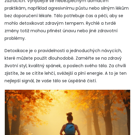
zázracích. Vyhýbejte se nebezpečným domácím
praktikám, například agresivnímu půstu nebo silným lékům
bez doporučení lékaře. Tělo potřebuje čas a péči, aby se
mohlo detoxikovat zdravým tempem. Rychlé a tvrdé
změny totiž mohou přinést únavu nebo jiné zdravotní
problémy.
Detoxikace je o pravidelnosti a jednoduchých návycích,
které můžete použít dlouhodobě. Zaměřte se na zdravý
životní styl, kvalitný spánek, a poslech svého těla. Za chvíli
zjistíte, že se cítíte lehčí, svěžejší a plní energie. A to je ten
nejlepší signál, že vaše tělo se úspěšně čistí.