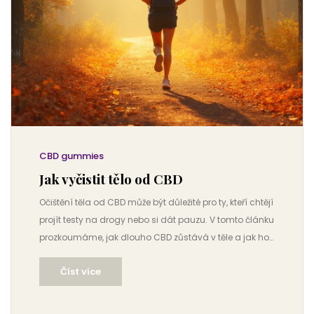
CBD gummies
Jak vyčistit tělo od CBD
Očištění těla od CBD může být důležité pro ty, kteří chtějí
projít testy na drogy nebo si dát pauzu. V tomto článku
prozkoumáme, jak dlouho CBD zůstává v těle a jak ho
účinně odstranit. Soustředíme se na praktické tipy,
Číst více
například zvýšený příjem vody, cvičení, a užitečné
doplňky. Naučíme se také rozpoznat faktory, které
ovlivňují dobu setrvání CBD v systému. Tento článek