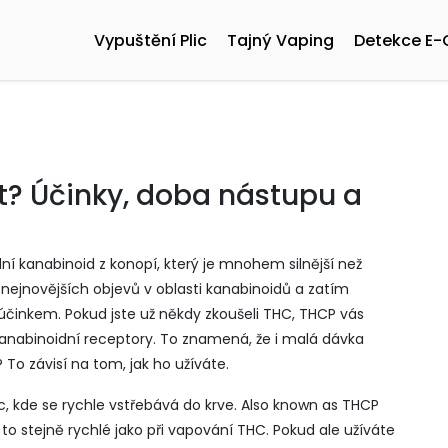
Vypuštění Plic
Tajný Vaping
Detekce E-
t? Účinky, doba nástupu a
dní kanabinoid z konopí, který je mnohem silnější než
 z nejnovějších objevů v oblasti kanabinoidů a zatím
 účinkem.
Pokud jste už někdy zkoušeli THC, THCP vás
kanabinoidní receptory. To znamená, že i malá dávka
To závisí na tom, jak ho užíváte.
c, kde se rychle vstřebává do krve
. Also known as
THCP
 to stejně rychlé jako při vapování THC. Pokud ale užíváte