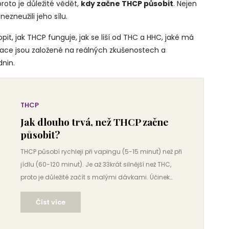
roto je důležité vědět,
kdy začne THCP působit
. Nejen
ezneužili jeho sílu.
t, jak THCP funguje, jak se liší od THC a HHC, jaké má
rmace jsou založené na reálných zkušenostech a
nin.
THCP
Jak dlouho trvá, než THCP začne
působit?
THCP působí rychleji při vapingu (5-15 minut) než při
jídlu (60-120 minut). Je až 33krát silnější než THC,
proto je důležité začít s malými dávkami. Účinek
trvá 2-10 hodin podle způsobu užití.
Číst více