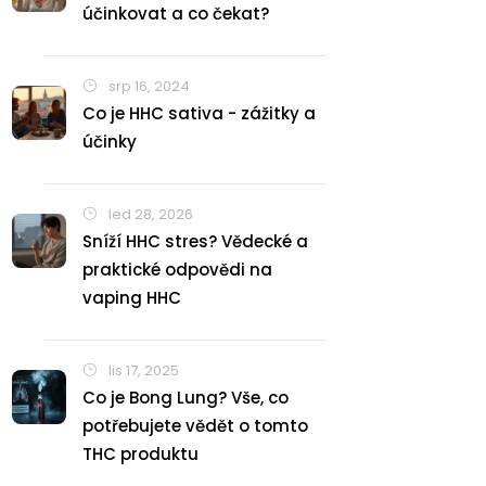
účinkovat a co čekat?
srp 16, 2024
Co je HHC sativa - zážitky a
účinky
led 28, 2026
Sníží HHC stres? Vědecké a
praktické odpovědi na
vaping HHC
lis 17, 2025
Co je Bong Lung? Vše, co
potřebujete vědět o tomto
THC produktu