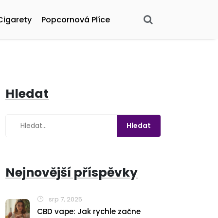
Cigarety
Popcornová Plíce
Hledat
Nejnovější příspěvky
srp 7, 2025
CBD vape: Jak rychle začne