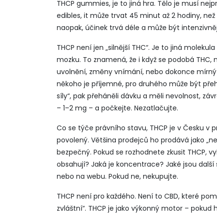
THCP gummies
,
je to jiná hra. Tělo je musí ne
edibles
, it může trvat 45 minut až 2 hodiny, než
naopak, účinek trvá déle a může být intenzivněj
THCP není jen „silnější THC“. Je to jiná moleku
mozku. To znamená, že i když se podobá THC, mů
uvolnění, změny vnímání, nebo dokonce mírný vy
někoho je příjemné, pro druhého může být přehna
síly“, pak přeháněli dávku a měli nevolnost, z
– 1–2 mg – a počkejte. Nezatlačujte.
Co se týče právního stavu, THCP je v Česku v pr
povolený. Většina prodejců ho prodává jako „ne
bezpečný. Pokud se rozhodnete zkusit THCP, vybí
obsahují? Jaká je koncentrace? Jaké jsou další 
nebo na webu. Pokud ne, nekupujte.
THCP není pro každého. Není to CBD, které pomá
zvláštní“. THCP je jako výkonný motor – pokud