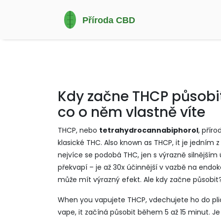
Kdy začne THCP působi
co o něm vlastně víte
THCP, nebo
tetrahydrocannabiphorol
,
příro
klasické THC
. Also known as
THCP
, it je jedním
nejvíce se podobá THC, jen s výrazně silnějším
překvapí – je až 30x účinnější v vazbě na endo
může mít výrazný efekt. Ale kdy začne působit? 
When you
vapujete THCP
,
vdechujete ho do pli
vape
, it začíná působit během 5 až 15 minut. Je