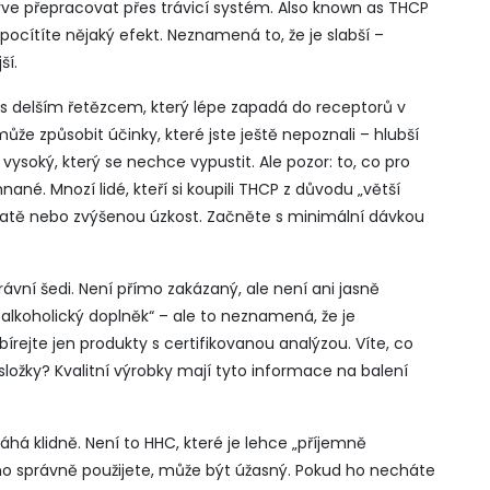
jprve přepracovat přes trávicí systém
. Also known as
THCP
 pocítíte nějaký efekt. Neznamená to, že je slabší –
ší.
la s delším řetězcem, který lépe zapadá do receptorů v
že způsobit účinky, které jste ještě nepoznali – hlubší
soký, který se nechce vypustit. Ale pozor: to, co pro
né. Mnozí lidé, kteří si koupili THCP z důvodu „větší
ávratě nebo zvýšenou úzkost. Začněte s minimální dávkou
ávní šedi. Není přímo zakázaný, ale není ani jasně
alkoholický doplněk“ – ale to neznamená, že je
rejte jen produkty s certifikovanou analýzou. Víte, co
složky? Kvalitní výrobky mají tyto informace na balení
há klidně. Není to HHC, které je lehce „příjemně
 ho správně použijete, může být úžasný. Pokud ho necháte