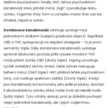
dalšími sloučeninami. Finally,
HHC
,
lehce psychoaktivní
kanabinoid, který přináší mírný „high“ a prodlužuje dobu
účinku
. Together they form a complex matrix that can be
inhaled, vaped or eaten.
Kombinace kanabinoidů
zahrnuje synergii mezi
jednotlivými složkami (subject‑predicate‑object). Například
CBD a THC spolupracují na zlepšení analgezie – to je první
semantic triple. Dále, kombinace kanabinoidů vyžaduje
správné dávkování, protože příliš vysoké množství THC
může přebít účinky CBD (druhý triple). Vaping umožňuje
rychlé vstřebání těchto směsí, takže účinek nastupuje
během minut (třetí triple). HHC přidává lehké psychoaktivní
tóny, což rozšiřuje spektrum zážitků (čtvrtý triple). A když
jsou kanabinoidy konzumovány jako jedlé produkty, dochází
k dlouhodobému účinku, který může trvat až několik hodin
(pátý triple). Tyto vztahy ukazují, proč je důležité pochopit
nejen jednotlivé kanabinoidy, ale i jejich vzájemnou