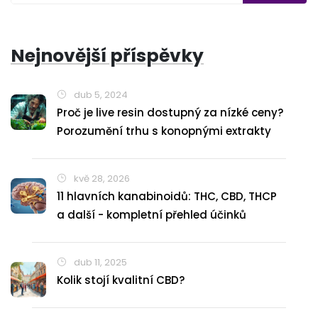
Nejnovější příspěvky
dub 5, 2024
Proč je live resin dostupný za nízké ceny?
Porozumění trhu s konopnými extrakty
kvě 28, 2026
11 hlavních kanabinoidů: THC, CBD, THCP
a další - kompletní přehled účinků
dub 11, 2025
Kolik stojí kvalitní CBD?