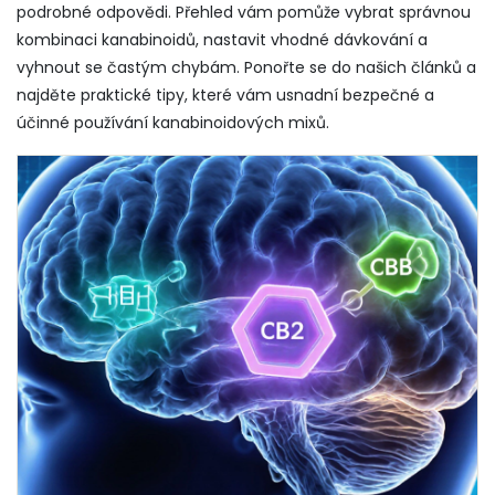
podrobné odpovědi. Přehled vám pomůže vybrat správnou
kombinaci kanabinoidů, nastavit vhodné dávkování a
vyhnout se častým chybám. Ponořte se do našich článků a
najděte praktické tipy, které vám usnadní bezpečné a
účinné používání kanabinoidových mixů.