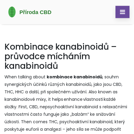
Kombinace kanabinoidů –
průvodce mícháním
kanabinoidů
When talking about
kombinace kanabinoidů
,
souhrn
synergických účinků různých kanabinoidů, jako jsou CBD,
THC, HHC a další, při společném užívání
. Also known as
kanabinoidové mixy
, it helps enhance vlastnosti každé
složky. First,
CBD
,
nepsychoaktivní kanabinoid s relaxačními
vlastnostmi
často funguje jako „balzám“ ke snižování
úzkosti. Then comes
THC
,
psychoaktivní kanabinoid, který
poskytuje euforii a analgezi
– jeho síla se může podpořit