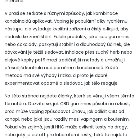
interakci.
V praxi se setkáte s různými způsoby, jak kombinace
kanabinoidů aplikovat. Vaping je populární díky rychlému
nástupu, ale vyžaduje kvalitní zařízení a čistý e‑liquid, aby
nedošlo ke znečištění. Edible produkty, jako jsou gummies
nebo čokolády, poskytují stabilní a dlouhodobý účinek, ale
dávkování je těžší sledovat. Inhalace přes suchý herb nebo
olejové kapky patří mezi tradičnější metody a umožňují
přesnější kontrolu nad poměrem kanabinoidů. Každá
metoda má své výhody i rizika, a proto je dobré
experimentovat opatrně a sledovat, jak tělo reaguje.
Na této stránce najdete články, které se věnují všem těmto
tématům. Dozvíte se, jak CBD gummies působí na úzkost,
proč může vaping způsobovat únavu, jak odlišit CBD od
konopí, nebo jaké jsou rozdíly mezi vapingem a kouřením.
Pokud vás zajímá, jestli HHC může ovlivnit testy na drogy,
nebo jaký je cutoff pro laboratorní testy, také tu najdete