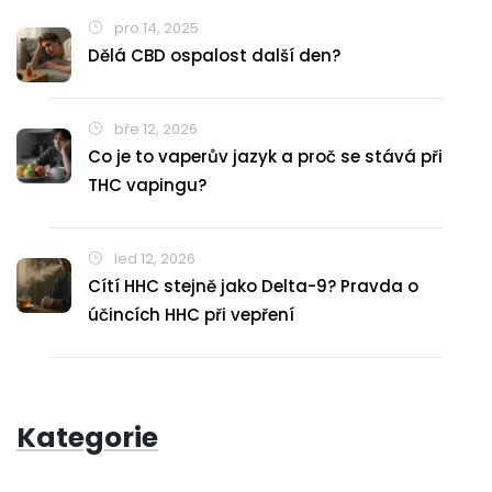
pro 14, 2025
Dělá CBD ospalost další den?
bře 12, 2026
Co je to vaperův jazyk a proč se stává při
THC vapingu?
led 12, 2026
Cítí HHC stejně jako Delta-9? Pravda o
účincích HHC při vepření
Kategorie