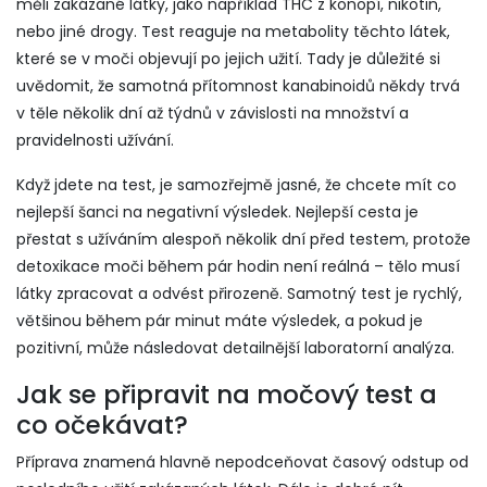
měli zakázané látky, jako například THC z konopí, nikotin,
nebo jiné drogy. Test reaguje na metabolity těchto látek,
které se v moči objevují po jejich užití. Tady je důležité si
uvědomit, že samotná přítomnost kanabinoidů někdy trvá
v těle několik dní až týdnů v závislosti na množství a
pravidelnosti užívání.
Když jdete na test, je samozřejmě jasné, že chcete mít co
nejlepší šanci na negativní výsledek. Nejlepší cesta je
přestat s užíváním alespoň několik dní před testem, protože
detoxikace moči během pár hodin není reálná – tělo musí
látky zpracovat a odvést přirozeně. Samotný test je rychlý,
většinou během pár minut máte výsledek, a pokud je
pozitivní, může následovat detailnější laboratorní analýza.
Jak se připravit na močový test a
co očekávat?
Příprava znamená hlavně nepodceňovat časový odstup od