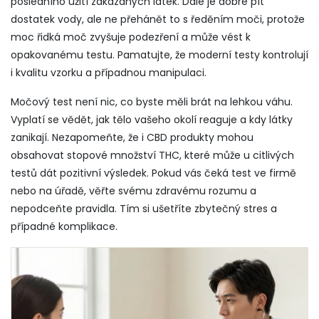
posledního užití zakázaných látek. Dále je dobré pít
dostatek vody, ale ne přehánět to s ředěním moči, protože
moc řidká moč zvyšuje podezření a může vést k
opakovanému testu. Pamatujte, že moderní testy kontrolují
i kvalitu vzorku a případnou manipulaci.
Močový test není nic, co byste měli brát na lehkou váhu.
Vyplatí se vědět, jak tělo vašeho okolí reaguje a kdy látky
zanikají. Nezapomeňte, že i CBD produkty mohou
obsahovat stopové množství THC, které může u citlivých
testů dát pozitivní výsledek. Pokud vás čeká test ve firmě
nebo na úřadě, věřte svému zdravému rozumu a
nepodceňte pravidla. Tím si ušetříte zbytečný stres a
případné komplikace.