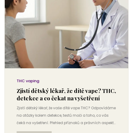
THC vaping
Zjistí dětský lékař, že dítě vape? THC,
detekce a co čekat na vyšetření
Zjistí dětský lékař, že vaše dítě vape THC? Odpovídáme
na otázky kolem detekce, testů moči a toho, co vás
čeká na vyšetření. Přehled příznaků a právních aspektů
v ČR.