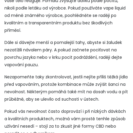
vaše tělo reaguje. Pomalu zvyšujte dávku podle pocitu,
nikoli podle letáku od výrobce. Pokud používáte vape liquid
od méně známého výrobce, poohlédněte se raději po
kvalitním a transparentním produktu bez škodlivých
příměsí.
Dále si dávejte menší a pomalejší tahy, abyste si žaludek
nezatížili návalem páry. A pokud začnete pociťovat na
povrchu jazyka nebo v krku pocit podráždění, raději dejte
vapování pauzu.
Nezapomeňte taky zkontrolovat, jestli nejíte příliš těžká jídla
před vapováním, protože kombinace může zvýšit šanci na
nevolnost. Některým pomáhá také mít na dosah vodu a pít
průběžně, aby se ulevilo od suchosti v ústech.
Pokud vás nevolnost často doprovází i při nízkých dávkách
a kvalitních produktech, možná vám prostě tenhle způsob
užívání nesedí – stojí za to zkusit jiné formy CBD nebo