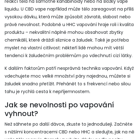
reakcí těla na samotné kanabinoidy nebo na složky vape
liquidu. U CBD vape například může tělo zareagovat na příliš
vysokou dávku, která může způsobit závratě, slabost nebo
právě nevolnost. Podobně u HHC vapování hraje roli i kvalita
produktu – nekvalitní náplně mohou obsahovat zbytky
chemikálií, které dráždí sliznice a žaludek. Také je potřeba
myslet na vlastní citlivost: někteří lidé mohou mít větší
tendenci k žaludečním problémům po vdechnutí cizí látky.
K dalším faktorům patří nesprávná technika vapování. Když
vdechujete moc velké množství páry najednou, můžete si
žaludek snadno přetížit. Přehánět to s frekvencí nebo silou
tahu je rychlá cesta k nepříjemnostem.
Jak se nevolnosti po vapování
vyhnout?
Než sáhnete po další dávce, zkuste to jednodušeji. Začněte
s nižšími koncentracemi CBD nebo HHC a sledujte, jak na ně