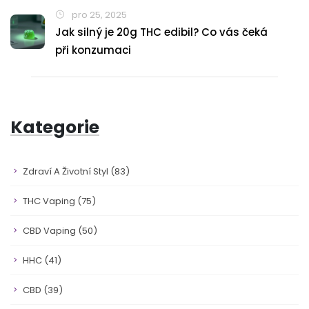
pro 25, 2025
Jak silný je 20g THC edibil? Co vás čeká
při konzumaci
Kategorie
Zdraví A Životní Styl
(83)
THC Vaping
(75)
CBD Vaping
(50)
HHC
(41)
CBD
(39)