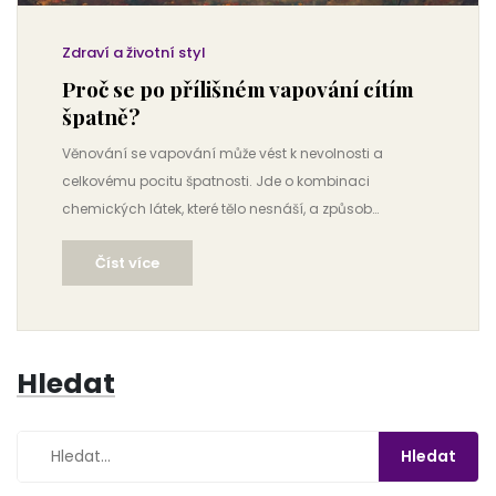
Zdraví a životní styl
Proč se po přílišném vapování cítím
špatně?
Věnování se vapování může vést k nevolnosti a
celkovému pocitu špatnosti. Jde o kombinaci
chemických látek, které tělo nesnáší, a způsob
inhalace. Tento článek přináší přehled toho, proč se tak
Číst více
děje, a poskytuje tipy, jak zmírnit negativní účinky a
udržet si zdraví. Objevíte také možnost prevence a pár
užitečných doporučení, jak vytvořit rovnováhu mezi
používáním vapingových produktů a zdravým
Hledat
životním stylem.