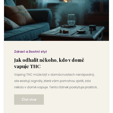
Zdraví a životní styl
Jak odhalit někoho, kdo v domě
vapuje THC
Vaping THC může být v domácnostech nenápadný,
ale existují signály, které vám pomohou zjistit, zda
někdo v domě vapuje. Tento článek poskytuje praktické
rady a tipy, jak rozpoznat známky vapingu, od
Číst více
specifického zápachu až po fyzické důkazy. Dále se
zaměřuje na zdravotní aspekty inhalace THC a
potenciální účinky na zdraví obyvatel. Naučte se, jak