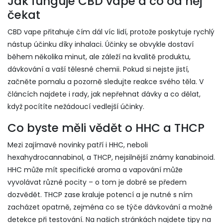
Jak funguje CBD vape a co od něj
čekat
CBD vape přitahuje čím dál víc lidí, protože poskytuje rychlý
nástup účinku díky inhalaci. Účinky se obvykle dostaví
během několika minut, ale záleží na kvalitě produktu,
dávkování a vaší tělesné chemii. Pokud si nejste jistí,
začněte pomalu a pozorně sledujte reakce svého těla. V
článcích najdete i rady, jak nepřehnat dávky a co dělat,
když pocítíte nežádoucí vedlejší účinky.
Co byste měli vědět o HHC a THCP
Mezi zajímavé novinky patří i HHC, neboli
hexahydrocannabinol, a THCP, nejsilnější známy kanabinoid.
HHC může mít specifické aroma a vapování může
vyvolávat různé pocity – o tom je dobré se předem
dozvědět. THCP zase kraluje potencí a je nutné s ním
zacházet opatrně, zejména co se týče dávkování a možné
detekce při testování. Na našich stránkách najdete tipy na