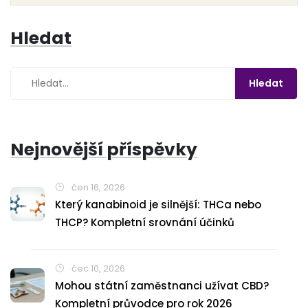
efektivně zjistit a případně konfrontovat někoho, kdo v
Hledat
domě vapuje.
Nejnovější příspěvky
čen 16, 2026
Který kanabinoid je silnější: THCa nebo
THCP? Kompletní srovnání účinků
čec 10, 2026
Mohou státní zaměstnanci užívat CBD?
Kompletní průvodce pro rok 2026