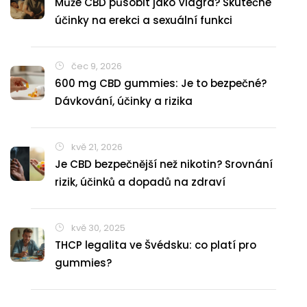
Může CBD působit jako Viagra? Skutečné
účinky na erekci a sexuální funkci
čec 9, 2026
600 mg CBD gummies: Je to bezpečné?
Dávkování, účinky a rizika
kvě 21, 2026
Je CBD bezpečnější než nikotin? Srovnání
rizik, účinků a dopadů na zdraví
kvě 30, 2025
THCP legalita ve Švédsku: co platí pro
gummies?