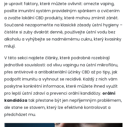
je upravit faktory, které můžete ovlivnit: omezte vaping,
posilte imunitní systém pravidelným spánkem a cvičením
a zvažte lokální CBD produkty, které mohou zmírnit zánět.
Současně nezapomeňte na klasické zásady ústní hygieny –
čistěte si zuby dvakrát denně, používejte ústní vodu bez
alkoholu a vyhýbejte se nadměrnému cukru, který kvasinky
milují.
V této sekci najdete články, které podrobně rozebírají
jednotlivé souvislosti: od vlivu vapingu na ústní mikroflóru,
přes antivirové a antibakteriální účinky CBD až po tipy, jak
podpořit imunitu a vyhnout se recidivě. Každý z nich vám
poskytne konkrétní informace, které můžete ihned využít
pro lepší ústní zdraví a prevenci orální kandidózy.
orální
kandidóza
tak přestane být jen nepříjemným problémem,
ale stane se stavem, který lze efektivně kontrolovat a
předcházet mu.