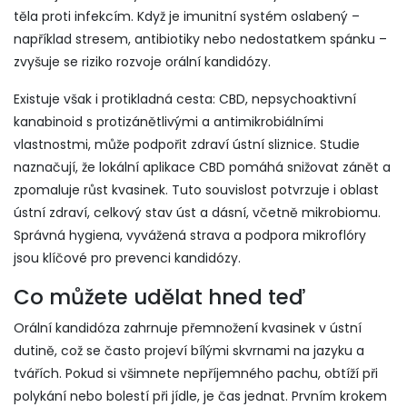
těla proti infekcím
. Když je imunitní systém oslabený –
například stresem, antibiotiky nebo nedostatkem spánku –
zvyšuje se riziko rozvoje orální kandidózy.
Existuje však i protikladná cesta:
CBD
,
nepsychoaktivní
kanabinoid s protizánětlivými a antimikrobiálními
vlastnostmi
, může podpořit zdraví ústní sliznice. Studie
naznačují, že lokální aplikace CBD pomáhá snižovat zánět a
zpomaluje růst kvasinek. Tuto souvislost potvrzuje i oblast
ústní zdraví
,
celkový stav úst a dásní, včetně mikrobiomu
.
Správná hygiena, vyvážená strava a podpora mikroflóry
jsou klíčové pro prevenci kandidózy.
Co můžete udělat hned teď
Orální kandidóza zahrnuje přemnožení kvasinek v ústní
dutině, což se často projeví bílými skvrnami na jazyku a
tvářích. Pokud si všimnete nepříjemného pachu, obtíží při
polykání nebo bolestí při jídle, je čas jednat. Prvním krokem