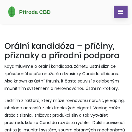
Orální kandidóza – příčiny,
příznaky a přírodní podpora
Když mluvíme o
orální kandidóza
,
zánětu ústní sliznice
způsobeného přemnožením kvasinky Candida albicans
.
Also known as
ústní thrush
, it často souvisí s oslabeným
imunitním systémem a nerovnováhou ústní mikroflóry.
Jedním z faktorů, který může rovnováhu narušit, je
vaping
,
inhalace aerosolů z elektronických cigaret
. Vaping může
dráždit sliznici, snižovat produkci slin a tak vytvářet
prostředí, kde se Candida rozrůstá rychleji. Další související
entita je
imunitní systém
,
souhrn obranných mechanismů