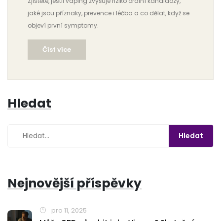
Zjistěte, jestli vaping zvyšuje riziko orální kandidózy,
jaké jsou příznaky, prevence i léčba a co dělat, když se
objeví první symptomy.
Číst více
Hledat
Nejnovější příspěvky
pro 11, 2025