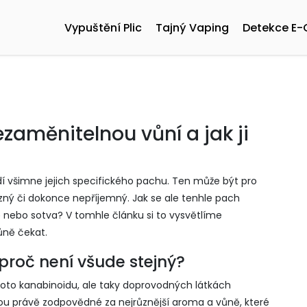
Vypuštění Plic
Tajný Vaping
Detekce E-
ezaměnitelnou vůní a jak ji
dí všimne jejich specifického pachu. Ten může být pro
zný či dokonce nepříjemný. Jak se ale tenhle pach
ilně nebo sotva? V tomhle článku si to vysvětlíme
ůně čekat.
roč není všude stejný?
oto kanabinoidu, ale taky doprovodných látkách
sou právě zodpovědné za nejrůznější aroma a vůně, které