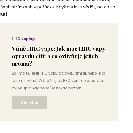
 všech stránkách v pořádku. Když budete vědět, na co se
utí.
HHC vaping
Vůně HHC vape: Jak moc HHC vapy
opravdu cítit a co ovlivňuje jejich
aroma?
Zajímá tě, jestli HHC vapy opravdu smrdí, nebo je to
jenom mýtus? Odhalím, jak HHC voní, co aromatu
ovlivňuje a kdy ho může někdo poznat.
Číst více