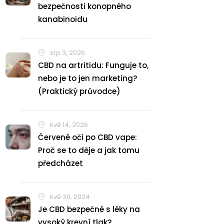
bezpečnosti konopného
kanabinoidu
srp 3, 2026
CBD na artritidu: Funguje to,
nebo je to jen marketing?
(Praktický průvodce)
kvě 14, 2026
Červené oči po CBD vape:
Proč se to děje a jak tomu
předcházet
kvě 30, 2024
Je CBD bezpečné s léky na
vysoký krevní tlak?