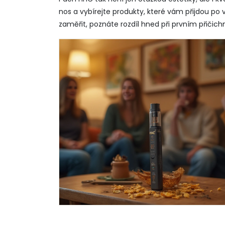
nos a vybírejte produkty, které vám přijdou po
zaměřit, poznáte rozdíl hned při prvním přičichn