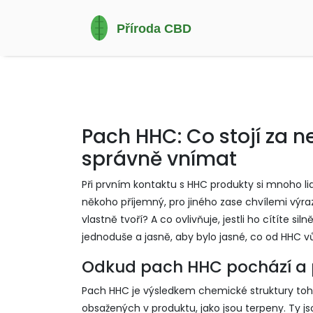
Pach HHC: Co stojí za n
správně vnímat
Při prvním kontaktu s HHC produkty si mnoho li
někoho příjemný, pro jiného zase chvílemi výra
vlastně tvoří? A co ovlivňuje, jestli ho cítíte s
jednoduše a jasně, aby bylo jasné, co od HHC v
Odkud pach HHC pochází a p
Pach HHC je výsledkem chemické struktury toh
obsažených v produktu, jako jsou terpeny. Ty j