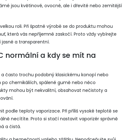
ámé jsou květinové, ovocné, ale i dřevité nebo zemitější
 velkou roli. Při špatné výrobě se do produktu mohou
ť, která vás nepříjemně zaskočí. Proto vždy vybírejte
í jasné a transparentní.
C normální a kdy se mít na
ý a často trochu podobný klasickému konopí nebo
ch po chemikáliích, spálené gumě nebo něco
dukty mohou být nekvalitní, obsahovat nečistoty a
ování.
podle teploty vaporizace. Při příliš vysoké teplotě se
ně necítíte. Proto si stačí nastavit vaporizér správně
á a čistá.
vality a bezpečnosti vašeho zážitku. Nepodceňujte svůj