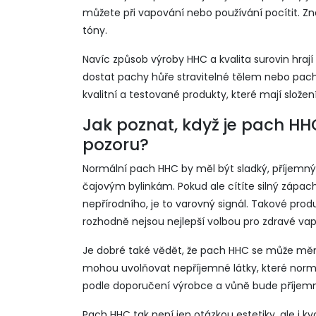
můžete při vapování nebo používání pocítit. Zn
tóny.
Navíc způsob výroby HHC a kvalita surovin hrají
dostat pachy hůře stravitelné tělem nebo pachu
kvalitní a testované produkty, které mají složen
Jak poznat, když je pach HH
pozoru?
Normální pach HHC by měl být sladký, příjemn
čajovým bylinkám. Pokud ale cítíte silný zápa
nepřírodního, je to varovný signál. Takové pro
rozhodně nejsou nejlepší volbou pro zdravé vap
Je dobré také vědět, že pach HHC se může měnit 
mohou uvolňovat nepříjemné látky, které normál
podle doporučení výrobce a vůně bude příjemn
Pach HHC tak není jen otázkou estetiky, ale i k