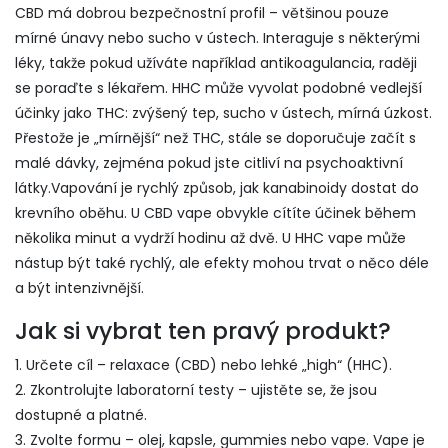
CBD má dobrou bezpečnostní profil – většinou pouze
mírné únavy nebo sucho v ústech. Interaguje s některými
léky, takže pokud užíváte například antikoagulancia, raději
se poraďte s lékařem. HHC může vyvolat podobné vedlejší
účinky jako THC: zvýšený tep, sucho v ústech, mírná úzkost.
Přestože je „mírnější“ než THC, stále se doporučuje začít s
malé dávky, zejména pokud jste citliví na psychoaktivní
látky.Vapování je rychlý způsob, jak kanabinoidy dostat do
krevního oběhu. U CBD vape obvykle cítíte účinek během
několika minut a vydrží hodinu až dvě. U HHC vape může
nástup být také rychlý, ale efekty mohou trvat o něco déle
a být intenzivnější.
Jak si vybrat ten pravý produkt?
1. Určete cíl – relaxace (CBD) nebo lehké „high“ (HHC).
2. Zkontrolujte laboratorní testy – ujistěte se, že jsou
dostupné a platné.
3. Zvolte formu – olej, kapsle, gummies nebo vape. Vape je