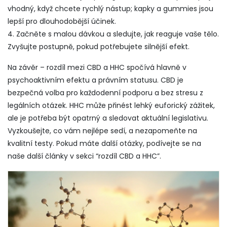
vhodný, když chcete rychlý nástup; kapky a gummies jsou
lepší pro dlouhodobější účinek.
4. Začněte s malou dávkou a sledujte, jak reaguje vaše tělo.
Zvyšujte postupně, pokud potřebujete silnější efekt.
Na závěr – rozdíl mezi CBD a HHC spočívá hlavně v
psychoaktivním efektu a právním statusu. CBD je
bezpečná volba pro každodenní podporu a bez stresu z
legálních otázek. HHC může přinést lehký euforický zážitek,
ale je potřeba být opatrný a sledovat aktuální legislativu.
Vyzkoušejte, co vám nejlépe sedí, a nezapomeňte na
kvalitní testy. Pokud máte další otázky, podívejte se na
naše další články v sekci “rozdíl CBD a HHC”.