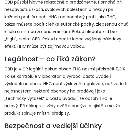
CBD působí hlavně relaxačně a protizánětně. Pomáhá při
nespavosti, úzkosti, svalových bolestech a někdy i při
kožních problémech. HHC má podobný profil jako THC,
takže můžete pocítit lehké euforické pocity, zlepšenou chuť
k jídlu a mírnou změnu vnímání. Pokud hledáte klid bez
„high“, zvolte CBD. Pokud chcete lehce zvýšený náladový
efekt, HHC může být zajímavou volbou.
Legálnost – co říká zákon?
CBD je v ČR legální, pokud obsah THC nesmí překročit 0,3 %.
To se kontroluje v laboratoři a výrobci často uvádějí
výsledek na obalu. HHC není výslovně regulován, což vede k
nejasnostem. Některé obchody ho prodávají jako
„technický výtažek“ a často uvádějí, že obsah THC je
nulový. Při nákupu si vždy ověřte analýzu a ujistěte se, že
produkt splňuje místní předpisy.
Bezpečnost a vedlejší účinky