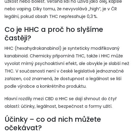
úzkost nebo bolest. Většina lidí ho užívá jako olej, kapsle
nebo vaping. Díky tomu, že nevyvolává „high“, je v ČR
legální, pokud obsah THC nepřesahuje 0,3 %.
Co je HHC a proč ho slyšíme
častěji?
HHC (hexahydrokanabinol) je synteticky modifikovaný
kanabinoid. Chemicky připomíná THC, takže i HHC může
vyvolat mírný psychoaktivní efekt, ale obvykle je slabší než
THC. V současnosti není v české legislativě jednoznačně
zařazen, což znamená, že dostupnost a legálnost se liší
podle výrobce a konkrétního produktu.
Hlavní rozdíly mezi CBD a HHC se dají shrnout do čtyř
oblastí: účinky, legálnost, bezpečnost a formy užití.
Účinky – co od nich můžete
očekávat?