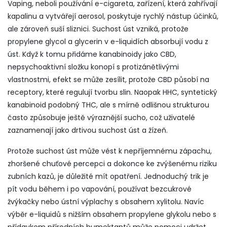
Vaping, neboli používání
e-cigareta
,
zařízení, která zahřívají
kapalinu a vytvářejí aerosol
, poskytuje rychlý nástup účinků,
ale zároveň suší sliznici. Suchost úst vzniká, protože
propylene glycol a glycerin v e-liquidích absorbují vodu z
úst. Když k tomu přidáme kanabinoidy jako
CBD
,
nepsychoaktivní složku konopí s protizánětlivými
vlastnostmi
, efekt se může zesílit, protože CBD působí na
receptory, které regulují tvorbu slin. Naopak
HHC
,
syntetický
kanabinoid podobný THC, ale s mírně odlišnou strukturou
často způsobuje ještě výraznější sucho, což uživatelé
zaznamenají jako drtivou suchost úst a žízeň.
Protože suchost úst může vést k nepříjemnému zápachu,
zhoršené chuťové percepci a dokonce ke zvýšenému riziku
zubních kazů, je důležité mít opatření. Jednoduchý trik je
pít vodu během i po vapování, používat bezcukrové
žvýkačky nebo ústní výplachy s obsahem xylitolu. Navíc
výběr e-liquidů s nižším obsahem propylene glykolu nebo s