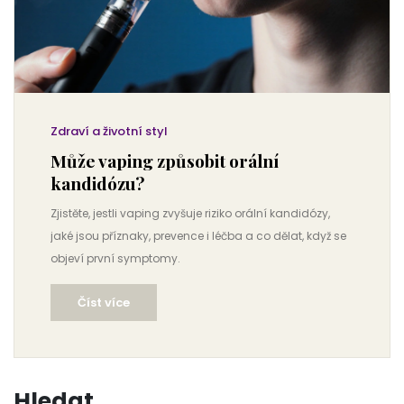
Zdraví a životní styl
Může vaping způsobit orální
kandidózu?
Zjistěte, jestli vaping zvyšuje riziko orální kandidózy,
jaké jsou příznaky, prevence i léčba a co dělat, když se
objeví první symptomy.
Číst více
Hledat