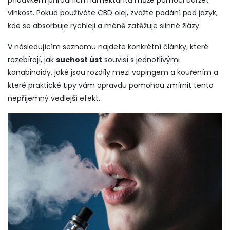
přídavkem přírodních humektantů může pomoci udržet
vlhkost. Pokud používáte CBD olej, zvažte podání pod jazyk,
kde se absorbuje rychleji a méně zatěžuje slinné žlázy.
V následujícím seznamu najdete konkrétní články, které
rozebírají, jak
suchost úst
souvisí s jednotlivými
kanabinoidy, jaké jsou rozdíly mezi vapingem a kouřením a
které praktické tipy vám opravdu pomohou zmírnit tento
nepříjemný vedlejší efekt.