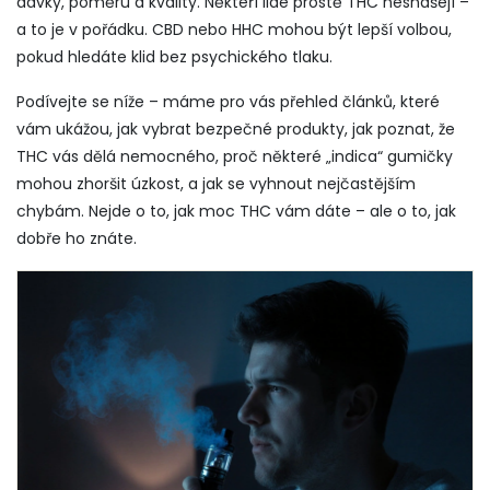
dávky, poměru a kvality. Někteří lidé prostě THC nesnášejí –
a to je v pořádku. CBD nebo HHC mohou být lepší volbou,
pokud hledáte klid bez psychického tlaku.
Podívejte se níže – máme pro vás přehled článků, které
vám ukážou, jak vybrat bezpečné produkty, jak poznat, že
THC vás dělá nemocného, proč některé „indica“ gumičky
mohou zhoršit úzkost, a jak se vyhnout nejčastějším
chybám. Nejde o to, jak moc THC vám dáte – ale o to, jak
dobře ho znáte.