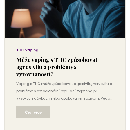
THC vaping
Může vaping s THC způsobovat
agresivitu a problémy s
vyrovnaností?
Vaping s THC může způsobovat agresivitu, nervozitu a
problémy s emocionální regulací, zejména při
vysokých dávkách nebo opakovaném užívání. Věda
potvrzuje, že to není jen náladovost, ale biologická
Číst více
reakce.