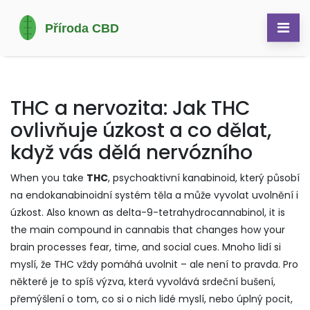
THC a nervozita: Jak THC
ovlivňuje úzkost a co dělat,
když vás dělá nervózního
When you take
THC
,
psychoaktivní kanabinoid, který působí
na endokanabinoidní systém těla a může vyvolat uvolnění i
úzkost
. Also known as
delta-9-tetrahydrocannabinol
, it is
the main compound in cannabis that changes how your
brain processes fear, time, and social cues.
Mnoho lidí si
myslí, že THC vždy pomáhá uvolnit – ale není to pravda. Pro
některé je to spíš výzva, která vyvolává srdeční bušení,
přemýšlení o tom, co si o nich lidé myslí, nebo úplný pocit,