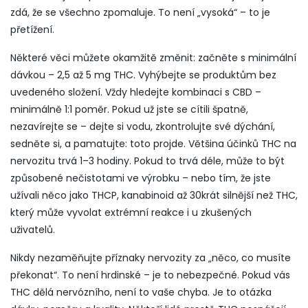
zdá, že se všechno zpomaluje. To není „vysoká“ – to je
přetížení.
Některé věci můžete okamžitě změnit: začněte s minimální
dávkou – 2,5 až 5 mg THC. Vyhýbejte se produktům bez
uvedeného složení. Vždy hledejte kombinaci s CBD –
minimálně 1:1 poměr. Pokud už jste se cítili špatně,
nezavírejte se – dejte si vodu, zkontrolujte své dýchání,
sedněte si, a pamatujte: toto projde. Většina účinků THC na
nervozitu trvá 1–3 hodiny. Pokud to trvá déle, může to být
způsobené nečistotami ve výrobku – nebo tím, že jste
užívali něco jako
THCP
,
kanabinoid až 30krát silnější než THC,
který může vyvolat extrémní reakce i u zkušených
uživatelů
.
Nikdy nezaměňujte příznaky nervozity za „něco, co musíte
překonat“. To není hrdinské – je to nebezpečné. Pokud vás
THC dělá nervózního, není to vaše chyba. Je to otázka