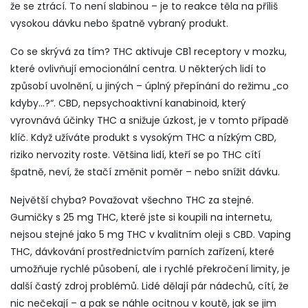
že se ztrácí. To není slabinou – je to reakce těla na příliš
vysokou dávku nebo špatně vybraný produkt.
Co se skrývá za tím?
THC
aktivuje CB1 receptory v mozku,
které ovlivňují emocionální centra. U některých lidí to
způsobí uvolnění, u jiných – úplný přepínání do režimu „co
kdyby…?“.
CBD
,
nepsychoaktivní kanabinoid, který
vyrovnává účinky THC a snižuje úzkost
, je v tomto případě
klíč. Když užíváte produkt s vysokým THC a nízkým CBD,
riziko nervozity roste. Většina lidí, kteří se po THC cítí
špatně, neví, že stačí změnit poměr – nebo snížit dávku.
Největší chyba? Považovat všechno THC za stejné.
Gumičky s 25 mg THC, které jste si koupili na internetu,
nejsou stejné jako 5 mg THC v kvalitním oleji s CBD.
Vaping
THC
,
dávkování prostřednictvím parních zařízení, které
umožňuje rychlé působení, ale i rychlé překročení limity
, je
další častý zdroj problémů. Lidé dělají pár nádechů, cítí, že
nic nečekají – a pak se náhle ocitnou v koutě, jak se jim