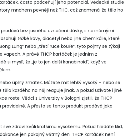
CP kartáček, často podceňují jeho potenciál. Vědecké studie
ceptory mnohem pevněji než THC, což znamená, že tělo ho
to prodává bez jasného označení dávky, s neznámými
bsahují těžké kovy, diacetyl nebo jiné chemikálie, které
 „Bong Lung“ nebo „třetí ruce kouře“, tyto pojmy se týkají
 vapech. A právě THCP kartáček je jedním z
 si myslí, že „je to jen další kanabinoid“, když ve
tělem.
 – nebo úplný zmatek. Můžete mít lehký vysoký – nebo se
tělo každého na něj reaguje jinak. A pokud užíváte i jiné
ce roste. Vědci z Univerzity v Bologni zjistili, že THCP
vá pravidelně. A přesto se tento produkt prodává jako
t své zdraví kvůli kratšímu vysokému. Pokud hledáte klid,
 dokonce jen pokojný větrný den. THCP kartáček není