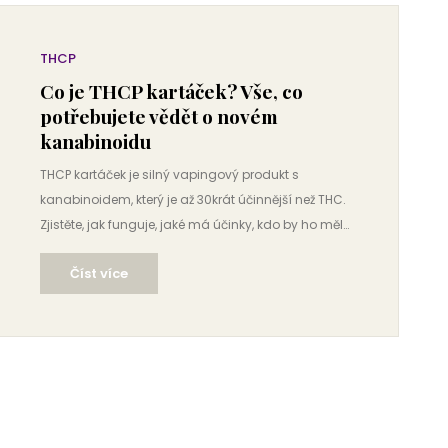
THCP
Co je THCP kartáček? Vše, co
potřebujete vědět o novém
kanabinoidu
THCP kartáček je silný vapingový produkt s
kanabinoidem, který je až 30krát účinnější než THC.
Zjistěte, jak funguje, jaké má účinky, kdo by ho měl
používat a jaký je jeho právní status v Česku.
Číst více