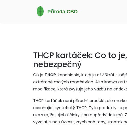
THCP kartáček: Co to je,
nebezpečný
Co je
THCP
,
kanabinoid, který je až 33krát silně
extrémně malých množstvích
. Also known as
t
modifikace, která zvyšuje jeho vazbu na endok
THCP kartáček není přírodní produkt, ale mar
obsahující syntetický THCP. Tyto produkty se pro
ukazuje, že jejich účinky jsou nepředvídateln
vyvolat silnou úzkost, zrychlené tepy, zmatek 