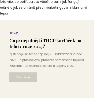
jdete vše, co potřebujete vědět o tom, jak fungují
pečné a jak se chránit před marketingovými klamami,
lepší.
THCP
Co je nejsilnější THCP kartáček na
trhu v roce 2025?
Zjisti, co je skutečně nejsilnější THCP kartáček v roce
2025 - a proč nejvyšší procento neznamená nejlepší
zkušenost. Bezpečnost, čistota a terpeny jsou
důležitější než čísla na obalu.
Číst více