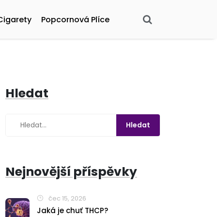
Cigarety
Popcornová Plíce
Hledat
Nejnovější příspěvky
čec 15, 2026
Jaká je chuť THCP?