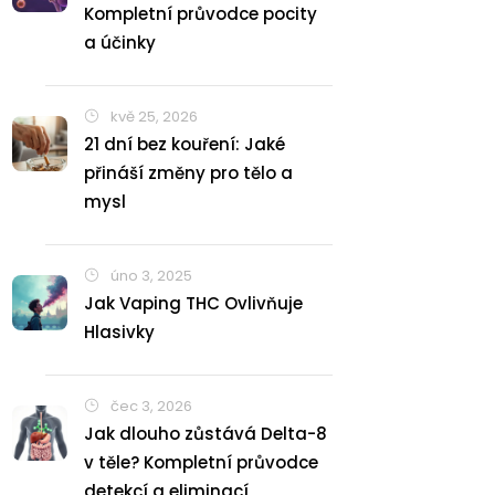
Kompletní průvodce pocity
a účinky
kvě 25, 2026
21 dní bez kouření: Jaké
přináší změny pro tělo a
mysl
úno 3, 2025
Jak Vaping THC Ovlivňuje
Hlasivky
čec 3, 2026
Jak dlouho zůstává Delta-8
v těle? Kompletní průvodce
detekcí a eliminací