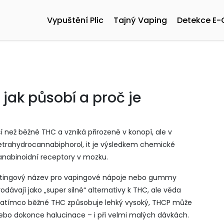
Vypuštění Plic
Tajný Vaping
Detekce E-
 jak působí a proč je
jší než běžné THC a vzniká přirozeně v konopí, ale v
etrahydrocannabiphorol
, it
je výsledkem chemické
anabinoidní receptory v mozku
.
ketingový název pro vapingové nápoje nebo gummy
dávají jako „super silné“ alternativy k THC, ale věda
é. Zatímco běžné THC způsobuje lehký vysoký, THCP může
nebo dokonce halucinace – i při velmi malých dávkách.