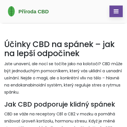
Účinky CBD na spánek – jak
na lepší odpočinek
Jste unavení, ale nocí se točíte jako na kolotoči? CBD může
být jednoduchým pomocníkem, který vás uklidní a usnadní
usínání. Nejde o magii, ale o konkrétní vliv na tělo – hlavně
na endokanabinoidní systém, který reguluje stres a rytmus
spánku.
Jak CBD podporuje klidný spánek
CBD se váže na receptory CB1 a CB2 v mozku a pomáhá
snižovat úroveň kortizolu, hormonu stresu. Když je méně