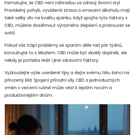
Pamatujte, že CBD není náhradou za zdravý životní styl.
Pravidelný pohyb, vyvážená strava a omezení alkoholu mají
také velký vliv na kvalitu spánku. Když spojíte tyto faktory s
CBD, můžete dosáhnout výrazného zlepšení a probouzet se
svěží.
Pokud vás trápí problémy se spaním déle než pár týdnů,
konzultujte to s lékařem. CBD může být skvělý doplněk, ale
někdy je potřeba řešit i jiné zdravotní faktory.
Vyzkoušejte výše uvedené tipy a dejte svému tělu šanci na
přirozený klid. Spojení přírodní síly CBD a jednoduchých
změn v večerní rutině může vést k lepším nocím a
produktivnějším dnům.