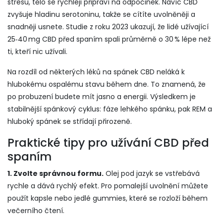
stresu, tělo se rychleji připraví na odpočinek. Navíc CBD
zvyšuje hladinu serotoninu, takže se cítíte uvolněněji a
snadněji usnete. Studie z roku 2023 ukazují, že lidé užívající
25‑40 mg CBD před spaním spali průměrně o 30 % lépe než
ti, kteří nic užívali.
Na rozdíl od některých léků na spánek CBD neláká k
hlubokému ospalému stavu během dne. To znamená, že
po probuzení budete mít jasno a energii. Výsledkem je
stabilnější spánkový cyklus: fáze lehkého spánku, pak REM a
hluboký spánek se střídají přirozeně.
Praktické tipy pro užívání CBD před
spaním
1. Zvolte správnou formu.
Olej pod jazyk se vstřebává
rychle a dává rychlý efekt. Pro pomalejší uvolnění můžete
použít kapsle nebo jedlé gummies, které se rozloží během
večerního čtení.