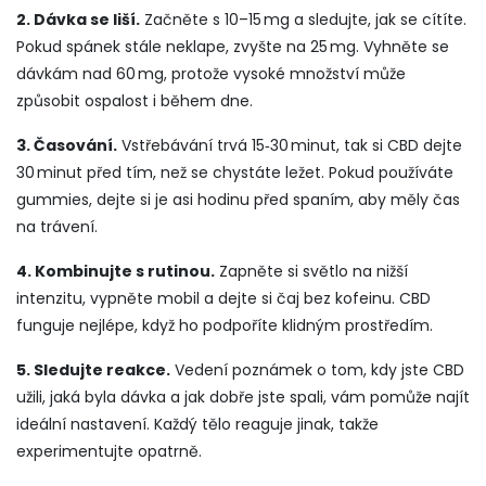
2. Dávka se liší.
Začněte s 10–15 mg a sledujte, jak se cítíte.
Pokud spánek stále neklape, zvyšte na 25 mg. Vyhněte se
dávkám nad 60 mg, protože vysoké množství může
způsobit ospalost i během dne.
3. Časování.
Vstřebávání trvá 15‑30 minut, tak si CBD dejte
30 minut před tím, než se chystáte ležet. Pokud používáte
gummies, dejte si je asi hodinu před spaním, aby měly čas
na trávení.
4. Kombinujte s rutinou.
Zapněte si světlo na nižší
intenzitu, vypněte mobil a dejte si čaj bez kofeinu. CBD
funguje nejlépe, když ho podpoříte klidným prostředím.
5. Sledujte reakce.
Vedení poznámek o tom, kdy jste CBD
užili, jaká byla dávka a jak dobře jste spali, vám pomůže najít
ideální nastavení. Každý tělo reaguje jinak, takže
experimentujte opatrně.