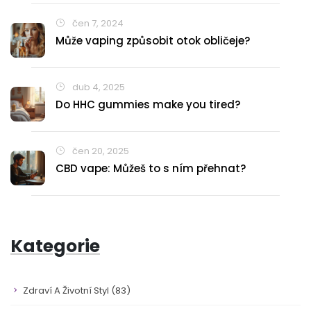
čen 7, 2024
Může vaping způsobit otok obličeje?
dub 4, 2025
Do HHC gummies make you tired?
čen 20, 2025
CBD vape: Můžeš to s ním přehnat?
Kategorie
Zdraví A Životní Styl
(83)