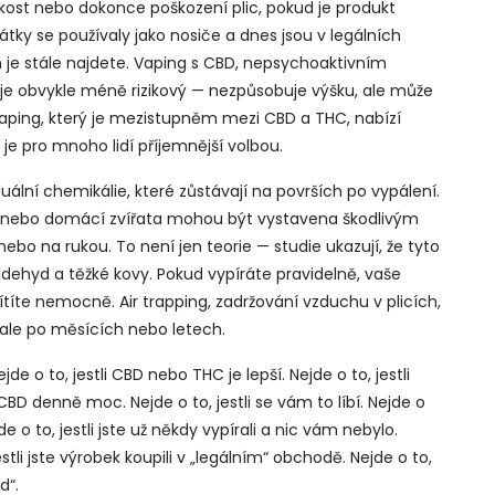
zkost nebo dokonce poškození plic, pokud je produkt
átky se používaly jako nosiče a dnes jsou v legálních
je stále najdete. Vaping s
CBD
,
nepsychoaktivním
je obvykle méně rizikový — nezpůsobuje výšku, ale může
aping, který je mezistupněm mezi CBD a THC, nabízí
 je pro mnoho lidí příjemnější volbou.
duální chemikálie, které zůstávají na površích po vypálení
.
er nebo domácí zvířata mohou být vystavena škodlivým
ebo na rukou. To není jen teorie — studie ukazují, že tyto
ehyd a těžké kovy. Pokud vypíráte pravidelně, vaše
cítíte nemocně. Air trapping, zadržování vzduchu v plicích,
ale po měsících nebo letech.
jde o to, jestli CBD nebo THC je lepší. Nejde o to, jestli
CBD denně moc. Nejde o to, jestli se vám to líbí. Nejde o
jde o to, jestli jste už někdy vypírali a nic vám nebylo.
jestli jste výrobek koupili v „legálním“ obchodě. Nejde o to,
d“.