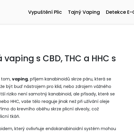
Vypuštění Plic
Tajný Vaping
Detekce E-
á vaping s CBD, THC a HHC s
a tom,
vaping
,
příjem kanabinoidů skrze páru, která se
e být buď nástrojem pro klid, nebo zdrojem vážného
tší riziko není samotný kanabinoid, ale přísady, které se
nebo HHC, vaše tělo reaguje jinak než při užívání oleje
mo do krevního oběhu skrze plicní alveoly, což
licní tkáň.
idem, který ovlivňuje endokanabinoidní systém
mohou