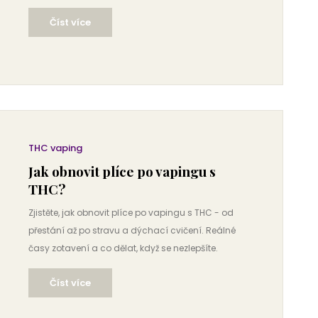
Více v článku.
Číst více
THC vaping
Jak obnovit plíce po vapingu s
THC?
Zjistěte, jak obnovit plíce po vapingu s THC - od
přestání až po stravu a dýchací cvičení. Reálné
časy zotavení a co dělat, když se nezlepšíte.
Číst více