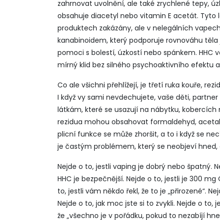
zahrnovat uvolnění, ale také zrychlené tepy, ú
obsahuje diacetyl nebo vitamin E acetát. Tyto l
produktech zakázány, ale v nelegálních vapech 
kanabinoidem, který podporuje rovnováhu těla
pomoci s bolestí, úzkostí nebo spánkem. HHC v
mírný klid bez silného psychoaktivního efektu a
Co ale všichni přehlížejí, je
třetí ruka kouře
,
rezi
I když vy sami nevdechujete, vaše děti, partn
látkám, které se usazují na nábytku, kobercích n
rezidua mohou obsahovat formaldehyd, acetald
plicní funkce se může zhoršit, a to i když se ne
je častým problémem, který se neobjeví hned, 
Nejde o to, jestli vaping je dobrý nebo špatný. Ne
HHC je bezpečnější. Nejde o to, jestli je 300 mg 
to, jestli vám někdo řekl, že to je „přirozené“. Ne
Nejde o to, jak moc jste si to zvykli. Nejde o to, 
že „všechno je v pořádku, pokud to nezabíjí hne