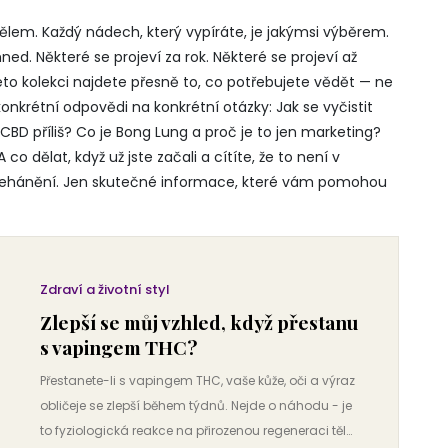
 tělem. Každý nádech, který vypíráte, je jakýmsi výběrem.
ed. Některé se projeví za rok. Některé se projeví až
éto kolekci najdete přesně to, co potřebujete vědět — ne
onkrétní odpovědi na konkrétní otázky: Jak se vyčistit
CBD příliš? Co je Bong Lung a proč je to jen marketing?
 dělat, když už jste začali a cítíte, že to není v
 přehánění. Jen skutečné informace, které vám pomohou
Zdraví a životní styl
Zlepší se můj vzhled, když přestanu
s vapingem THC?
Přestanete-li s vapingem THC, vaše kůže, oči a výraz
obličeje se zlepší během týdnů. Nejde o náhodu - je
to fyziologická reakce na přirozenou regeneraci těla.