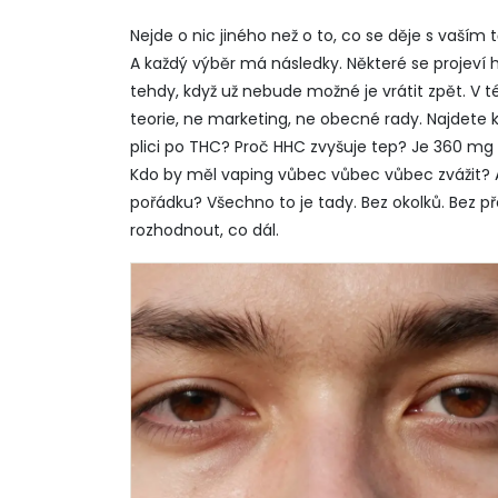
Nejde o nic jiného než o to, co se děje s vaším
A každý výběr má následky. Některé se projeví hn
tehdy, když už nebude možné je vrátit zpět. V t
teorie, ne marketing, ne obecné rady. Najdete k
plici po THC? Proč HHC zvyšuje tep? Je 360 mg 
Kdo by měl vaping vůbec vůbec vůbec zvážit? A co
pořádku? Všechno to je tady. Bez okolků. Bez
rozhodnout, co dál.