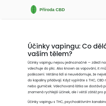
Účinky vapingu: Co děl
vaším tělem?
Účinky vapingu nejsou jednoznačné — záleží n
vdechuje do plic
. Also known as
vapování
, it
můž
poškození. Většina lidí si neuvědomuje, že nejvě
do kapaliny přidávají. Když vypíráte s THC, CBD 
nebo gumiček. Vdechovaná látka se dostává pří
znamená rychlejší účinek, ale i větší zátěž pro p
Účinky vapingu s
THC
,
psychoaktivním kanabino