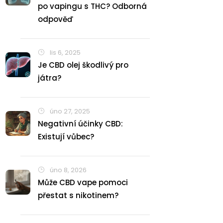
po vapingu s THC? Odborná
odpověď
lis 6, 2025
Je CBD olej škodlivý pro
játra?
úno 27, 2025
Negativní účinky CBD:
Existují vůbec?
úno 8, 2026
Může CBD vape pomoci
přestat s nikotinem?