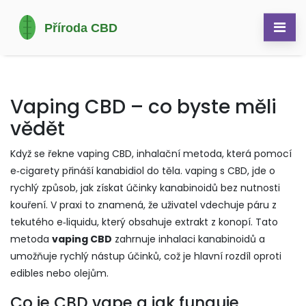
Vaping CBD – co byste měli
vědět
Když se řekne
vaping CBD
,
inhalační metoda, která pomocí
e‑cigarety přináší kanabidiol do těla
.
vaping s CBD
, jde o
rychlý způsob, jak získat účinky kanabinoidů bez nutnosti
kouření. V praxi to znamená, že uživatel vdechuje páru z
tekutého e‑liquidu, který obsahuje extrakt z konopí. Tato
metoda
vaping CBD
zahrnuje inhalaci kanabinoidů a
umožňuje rychlý nástup účinků, což je hlavní rozdíl oproti
edibles nebo olejům.
Co je CBD vape a jak funguje