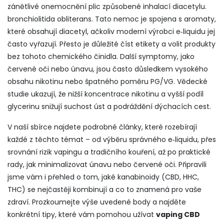
zánětlivé onemocnění plic způsobené inhalací diacetylu
.
bronchiolitida obliterans
. Tato nemoc je spojena s aromaty,
které obsahují diacetyl, ačkoliv moderní výrobci e‑liquidu jej
často vyřazují. Přesto je důležité číst etikety a volit produkty
bez tohoto chemického činidla. Další symptomy, jako
červené oči nebo únavu, jsou často důsledkem vysokého
obsahu nikotinu nebo špatného poměru PG/VG. Vědecké
studie ukazují, že nižší koncentrace nikotinu a vyšší podíl
glycerinu snižují suchost úst a podráždění dýchacích cest.
V naší sbírce najdete podrobné články, které rozebírají
každé z těchto témat – od výběru správného e‑liquidu, přes
srovnání rizik vapingu a tradičního kouření, až po praktické
rady, jak minimalizovat únavu nebo červené oči. Připravili
jsme vám i přehled o tom, jaké kanabinoidy (CBD, HHC,
THC) se nejčastěji kombinují a co to znamená pro vaše
zdraví. Prozkoumejte výše uvedené body a najděte
konkrétní tipy, které vám pomohou užívat
vaping CBD