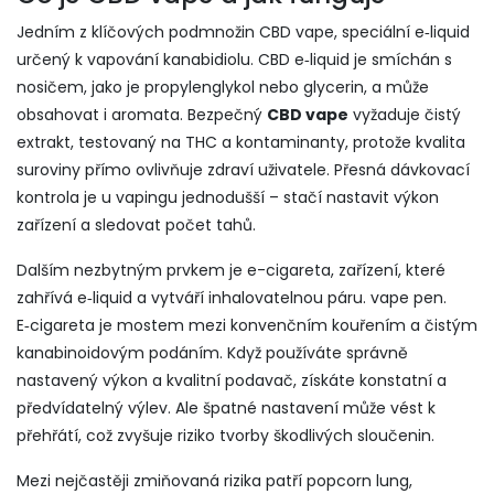
Jedním z klíčových podmnožin
CBD vape
,
speciální e‑liquid
určený k vapování kanabidiolu
.
CBD e‑liquid
je smíchán s
nosičem, jako je propylenglykol nebo glycerin, a může
obsahovat i aromata. Bezpečný
CBD vape
vyžaduje čistý
extrakt, testovaný na THC a kontaminanty, protože kvalita
suroviny přímo ovlivňuje zdraví uživatele. Přesná dávkovací
kontrola je u vapingu jednodušší – stačí nastavit výkon
zařízení a sledovat počet tahů.
Dalším nezbytným prvkem je
e-cigareta
,
zařízení, které
zahřívá e‑liquid a vytváří inhalovatelnou páru
.
vape pen
.
E‑cigareta je mostem mezi konvenčním kouřením a čistým
kanabinoidovým podáním. Když používáte správně
nastavený výkon a kvalitní podavač, získáte konstatní a
předvídatelný výlev. Ale špatné nastavení může vést k
přehřátí, což zvyšuje riziko tvorby škodlivých sloučenin.
Mezi nejčastěji zmiňovaná rizika patří
popcorn lung
,