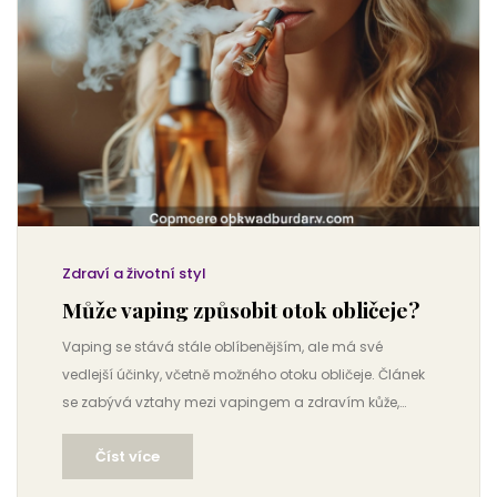
Zdraví a životní styl
Může vaping způsobit otok obličeje?
Vaping se stává stále oblíbenějším, ale má své
vedlejší účinky, včetně možného otoku obličeje. Článek
se zabývá vztahy mezi vapingem a zdravím kůže,
důvody, proč může dojít k otokům, a tipy na
Číst více
minimalizaci těchto vedlejších účinků.