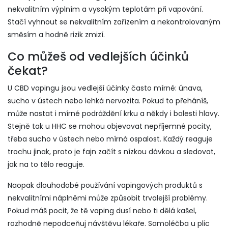
nekvalitním výplním a vysokým teplotám při vapování.
Stačí vyhnout se nekvalitním zařízením a nekontrolovaným
směsím a hodně rizik zmizí.
Co můžeš od vedlejších účinků
čekat?
U CBD vapingu jsou vedlejší účinky často mírné: únava,
sucho v ústech nebo lehká nervozita. Pokud to přeháníš,
může nastat i mírné podráždění krku a někdy i bolesti hlavy.
Stejně tak u HHC se mohou objevovat nepříjemné pocity,
třeba sucho v ústech nebo mírná ospalost. Každý reaguje
trochu jinak, proto je fajn začít s nízkou dávkou a sledovat,
jak na to tělo reaguje.
Naopak dlouhodobé používání vapingových produktů s
nekvalitními náplněmi může způsobit trvalejší problémy.
Pokud máš pocit, že tě vaping dusí nebo ti dělá kašel,
rozhodně nepodceňuj návštěvu lékaře. Samoléčba u plic