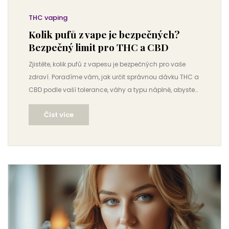
THC vaping
Kolik pufů z vape je bezpečných?
Bezpečný limit pro THC a CBD
Zjistěte, kolik pufů z vapesu je bezpečných pro vaše
zdraví. Poradíme vám, jak určit správnou dávku THC a
CBD podle vaší tolerance, váhy a typu náplně, abyste
se vyhnuli nežádoucím účinkům.
Číst více