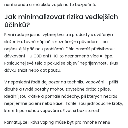
není sranda a málokdo ví, jak na to bezpečně.
Jak minimalizovat rizika vedlejších
účinků?
První rada je jasná: vybírej kvalitní produkty s ověřeným
složením. Levné náplně s neznámým původem jsou
nejčastější příčinou problémů. Dále nesmíš přešvihnout
dávkování – u CBD ani HHC to neznamená více = lépe.
Poslouchej své tělo a pokud se objeví nepříjemnosti, zkus
dávku snížit nebo dát pauzu.
V neposlední řadě dej pozor na techniku vapování – příliš
dlouhé a tvrdé potahy mohou zbytečně dráždit plíce.
Ideální jsou krátké a pomalé nádechy, při kterých necítíš
nepříjemné pálení nebo kašel. Tohle jsou jednoduché kroky,
které ti pomohou vapování užívat si bez starostí.
Pamatuj, že i když vaping může být pro mnohé méně