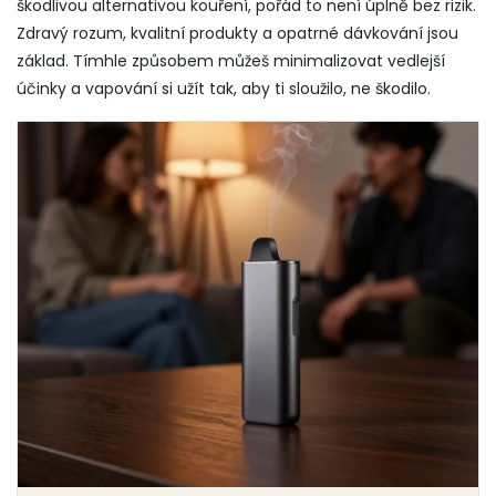
škodlivou alternativou kouření, pořád to není úplně bez rizik.
Zdravý rozum, kvalitní produkty a opatrné dávkování jsou
základ. Tímhle způsobem můžeš minimalizovat vedlejší
účinky a vapování si užít tak, aby ti sloužilo, ne škodilo.