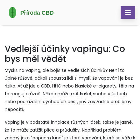
Vedlejší účinky vapingu: Co
bys měl vědět
Myslíš na vaping, ale bojíš se vedlejších účinků? Není to
úplně růžové, ačkoli spousta lidí si myslí, že vapování je bez
rizika. Ať už jde o CBD, HHC nebo klasické e-cigarety, tělo na
to reaguje různě. Někdo může mít kašel, sucho v ústech
nebo podráždění dýchacích cest, jiný zas žádné problémy
nepocítí.
Vaping je v podstatě inhalace různých látek, takže je jasné,
že to může zatížit plíce a průdušky. Například problém
známý jako "popcorn lung" je staré varování, které se váže k