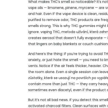
What makes THC’s smell so noticeable? It’s not
vape oils — limonene, pinene, myrcene — are vol
and hair. Even if the vape device is clean, resi
purified to remove odor, THC products are fre
smells strong. This is why THC gummies might b
ignore.
vaping THC
,
metoda užívání, která zahrn
creates aerosol that doesn’t fully evaporate — i
that lingers on baby blankets or couch cushion
And here’s the thing: if you’re trying to avoi
anxiety, or just hate the smell — you need to kn
vents. Notice if the air feels thicker, heavier.
the room alone. Even a single session can leav
zůstatky, které se usazují na površích po vypá
contain more than just THC — they carry heavy
sometimes even diacetyl, even if the product c
But it’s not all bad news. If you detect this s
activated charcoal filters. Clean surfaces with