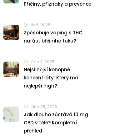
Příčiny, příznaky a prevence
lis 5, 2025
Způsobuje vaping s THC
nárůst břišního tuku?
čec 3, 2025
Nejsilnější konopné
koncentráty: Který má
nejlepší high?
dub 25, 2026
Jak dlouho zůstává 10 mg
CBD v těle? Kompletní
přehled