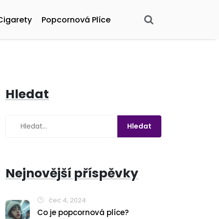
Cigarety
Popcornová Plíce
Hledat
Nejnovější příspěvky
čec 4, 2024
Co je popcornová plíce?