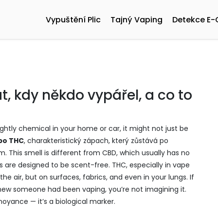
Vypuštění Plic
Tajný Vaping
Detekce E-
, kdy někdo vypářel, a co to
htly chemical in your home or car, it might not just be
po THC
,
charakteristický zápach, který zůstává po
em
. This smell is different from CBD, which usually has no
are designed to be scent-free. THC, especially in vape
 the air, but on surfaces, fabrics, and even in your lungs.
If
knew someone had been vaping, you’re not imagining it.
nnoyance — it’s a biological marker.