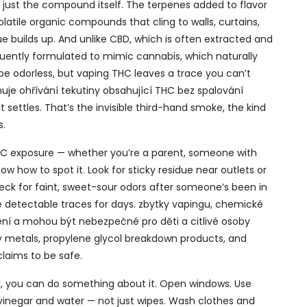
 just the compound itself. The terpenes added to flavor
atile organic compounds that cling to walls, curtains,
due builds up. And unlike CBD, which is often extracted and
quently formulated to mimic cannabis, which naturally
e odorless, but vaping THC leaves a trace you can’t
uje ohřívání tekutiny obsahující THC bez spalování
t settles. That’s the invisible third-hand smoke, the kind
s.
d THC exposure — whether you’re a parent, someone with
ow how to spot it. Look for sticky residue near outlets or
 Check for faint, sweet-sour odors after someone’s been in
e detectable traces for days.
zbytky vapingu
,
chemické
ření a mohou být nebezpečné pro děti a citlivé osoby
 metals, propylene glycol breakdown products, and
laims to be safe.
mell, you can do something about it. Open windows. Use
 vinegar and water — not just wipes. Wash clothes and