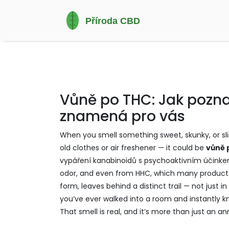
Vůně po THC: Jak poznat
znamená pro vás
When you smell something sweet, skunky, or slig
old clothes or air freshener — it could be
vůně 
vypáření kanabinoidů s psychoaktivním účink
odor, and even from HHC, which many products 
form, leaves behind a distinct trail — not just in
you’ve ever walked into a room and instantly 
That smell is real, and it’s more than just an a