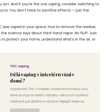
ou act. And if you’re the one vaping, consider switching to
cts. You don’t have to sacrifice effects — just the
 THC was vaped in your space, how to remove the residue,
the science says about third-hand vapor. No fluff. Just
to protect your home, understand what’s in the air, or
THC vaping
Dělá vaping v interiéru vůni v
domě?
Vypařování THC v interiéru zanechává trvalou vůni,
která se vryje do textilií, nábytku i větracích systémů.
Odstranit ji je obtížné a náročné. Nejlepší řešení je
vypařovat venku.