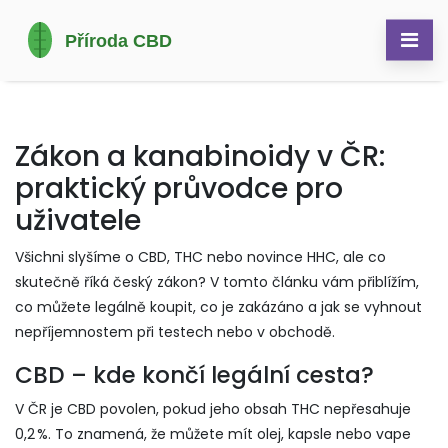
Zákon a kanabinoidy v ČR:
praktický průvodce pro
uživatele
Všichni slyšíme o CBD, THC nebo novince HHC, ale co
skutečně říká český zákon? V tomto článku vám přiblížím,
co můžete legálně koupit, co je zakázáno a jak se vyhnout
nepříjemnostem při testech nebo v obchodě.
CBD – kde končí legální cesta?
V ČR je CBD povolen, pokud jeho obsah THC nepřesahuje
0,2 %. To znamená, že můžete mít olej, kapsle nebo vape