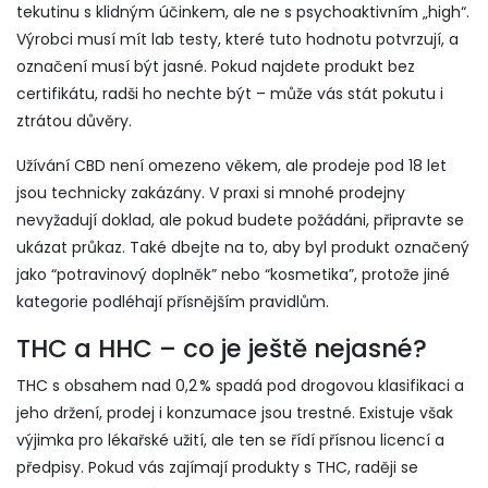
tekutinu s klidným účinkem, ale ne s psychoaktivním „high“.
Výrobci musí mít lab testy, které tuto hodnotu potvrzují, a
označení musí být jasné. Pokud najdete produkt bez
certifikátu, radši ho nechte být – může vás stát pokutu i
ztrátou důvěry.
Užívání CBD není omezeno věkem, ale prodeje pod 18 let
jsou technicky zakázány. V praxi si mnohé prodejny
nevyžadují doklad, ale pokud budete požádáni, připravte se
ukázat průkaz. Také dbejte na to, aby byl produkt označený
jako “potravinový doplněk” nebo “kosmetika”, protože jiné
kategorie podléhají přísnějším pravidlům.
THC a HHC – co je ještě nejasné?
THC s obsahem nad 0,2 % spadá pod drogovou klasifikaci a
jeho držení, prodej i konzumace jsou trestné. Existuje však
výjimka pro lékařské užití, ale ten se řídí přísnou licencí a
předpisy. Pokud vás zajímají produkty s THC, raději se