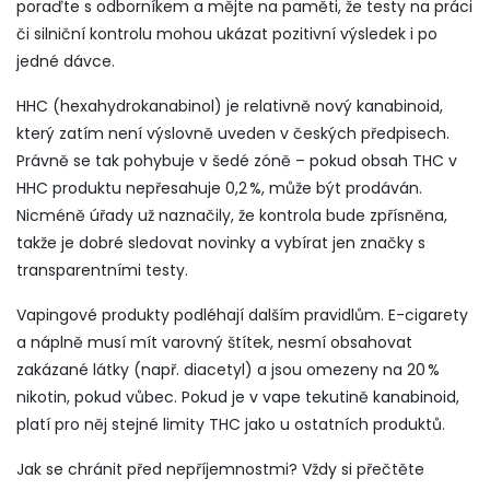
poraďte s odborníkem a mějte na paměti, že testy na práci
či silniční kontrolu mohou ukázat pozitivní výsledek i po
jedné dávce.
HHC (hexahydrokanabinol) je relativně nový kanabinoid,
který zatím není výslovně uveden v českých předpisech.
Právně se tak pohybuje v šedé zóně – pokud obsah THC v
HHC produktu nepřesahuje 0,2 %, může být prodáván.
Nicméně úřady už naznačily, že kontrola bude zpřísněna,
takže je dobré sledovat novinky a vybírat jen značky s
transparentními testy.
Vapingové produkty podléhají dalším pravidlům. E-cigarety
a náplně musí mít varovný štítek, nesmí obsahovat
zakázané látky (např. diacetyl) a jsou omezeny na 20 %
nikotin, pokud vůbec. Pokud je v vape tekutině kanabinoid,
platí pro něj stejné limity THC jako u ostatních produktů.
Jak se chránit před nepříjemnostmi? Vždy si přečtěte