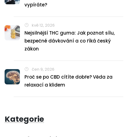
vypíráte?
kvě 12, 2026
Nejsilnější THC guma: Jak poznat sílu,
bezpečné dávkování a co říká český
zákon
čen 9, 2026
Proč se po CBD cítíte dobře? Věda za
relaxací a klidem
Kategorie