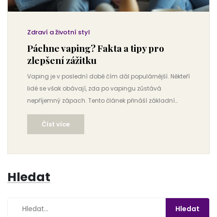
Zdraví a životní styl
Páchne vaping? Fakta a tipy pro
zlepšení zážitku
Vaping je v poslední době čím dál populárnější. Někteří
lidé se však obávají, zda po vapingu zůstává
nepříjemný zápach. Tento článek přináší základní
informace, zajímavá fakta a užitečné tipy, jak
Číst více
minimalizovat možné nepříjemné pachy při vapování.
Dozvíte se také, jaké složky v e-cigaretách mohou
ovlivnit vůni a co můžete udělat pro lepší zážitek.
Hledat