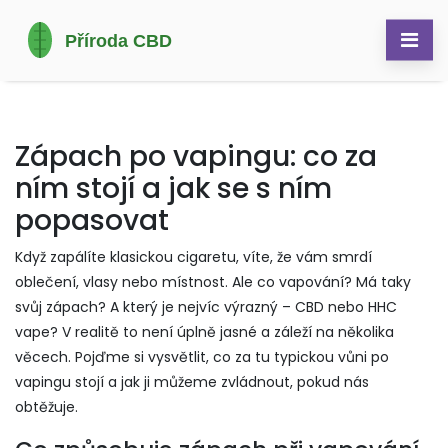
Zápach po vapingu: co za
ním stojí a jak se s ním
popasovat
Když zapálíte klasickou cigaretu, víte, že vám smrdí
oblečení, vlasy nebo místnost. Ale co vapování? Má taky
svůj zápach? A který je nejvíc výrazný – CBD nebo HHC
vape? V realitě to není úplně jasné a záleží na několika
věcech. Pojďme si vysvětlit, co za tu typickou vůni po
vapingu stojí a jak ji můžeme zvládnout, pokud nás
obtěžuje.