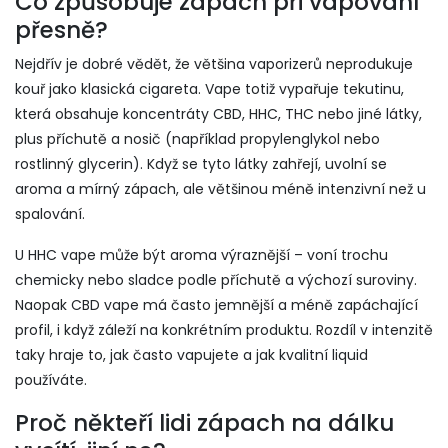
Co způsobuje zápach při vapování
přesně?
Nejdřív je dobré vědět, že většina vaporizerů neprodukuje
kouř jako klasická cigareta. Vape totiž vypařuje tekutinu,
která obsahuje koncentráty CBD, HHC, THC nebo jiné látky,
plus příchutě a nosič (například propylenglykol nebo
rostlinný glycerin). Když se tyto látky zahřejí, uvolní se
aroma a mírný zápach, ale většinou méně intenzivní než u
spalování.
U HHC vape může být aroma výraznější – voní trochu
chemicky nebo sladce podle příchutě a výchozí suroviny.
Naopak CBD vape má často jemnější a méně zapáchající
profil, i když záleží na konkrétním produktu. Rozdíl v intenzitě
taky hraje to, jak často vapujete a jak kvalitní liquid
používáte.
Proč někteří lidi zápach na dálku