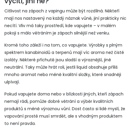
vycítí, jiní ne?
Citlivost na zápach z vapingu může být rozdílná. Někteří
mají nos nastavený na každý náznak vůně, jiní prakticky nic
necítí. Vliv má taky prostředí, kde vapujete – v malém
pokoji s málo větráním je zápach silnější než venku.
Kromě toho záleží i na tom, co vapujete. Výrobky s plným
spektrem kanabinoidů a terpenů mají víc aroma než čisté
izoláty. Některé příchutě jsou sladší a výraznější, jiné
neutrální. Taky může hrát roli, jestli liquid obsahuje příliš
mnoho aromat nebo méně kvalitní složky, které snadněji
ulpívají.
Pokud vapujete doma nebo v blízkosti jiných, kteří zápach
nemají rádi, pomůže dobré větrání a výběr kvalitních
produktů s méně výraznou vůní. Dost často si lidé myslí, že
vapování prostě musí smrdět, ale s vhodným produktem
to není pravda.