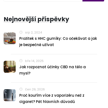
Nejnovější příspěvky
srp 2, 2024
Prožitek s HHC gumíky: Co očekávat a jak
je bezpečně užívat
bře 14, 2025
Jak rozpoznat účinky CBD na tělo a
mysl?
čen 29, 2026
Proč kouřím více z vaporizéru než z
cigaret? Pět hlavních důvodů