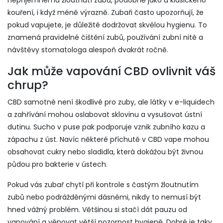
nepříjemnému žloutnutí zubů, podobně jako u klasického
kouření, i když méně výrazně. Zubaři často upozorňují, že
pokud vapujete, je důležité dodržovat skvělou hygienu. To
znamená pravidelné čištění zubů, používání zubní nitě a
návštěvy stomatologa alespoň dvakrát ročně.
Jak může vapování CBD ovlivnit váš
chrup?
CBD samotné není škodlivé pro zuby, ale látky v e-liquidech
a zahřívání mohou oslabovat sklovinu a vysušovat ústní
dutinu. Sucho v puse pak podporuje vznik zubního kazu a
zápachu z úst. Navíc některé příchutě v CBD vape mohou
obsahovat cukry nebo sladidla, která dokážou být živnou
půdou pro bakterie v ústech.
Pokud vás zubař chytí při kontrole s častým žloutnutím
zubů nebo podrážděnými dásněmi, nikdy to nemusí být
hned vážný problém. Většinou si stačí dát pauzu od
vapování a věnovat větší pozornost hygieně. Dobré je taky