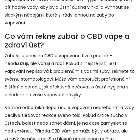
pít hodně vody, aby byla ústní dutina vlhká, a vyhnout se
sladkým nápojům, které si rády lehnou na zuby po
vapování.
Co vám řekne zubař o CBD vape a
zdraví úst?
Zubaři se dnes na CBD a vapování dívají přesně –
neodsuzují, ale varují a radí. Pokud si nejste jistí, jestli
vapování nepřispívá k problémům s vašimi zuby, řekněte to
svému stomatologovi. Může vám doporučit profesionální
čištění a poradit, jak efektivně pečovat o ústní hygienu s
ohledem na vaše vapovací návyky.
Většina odborníků doporučuje vapování nepřehánět a vždy
pečlivě sledovat reakce svého těla. Pokud cítíte sucho v
ústech, bolest nebo zánět dásní, je na čase zamyslet se
nad změnou. Příroda CBD vám pomůže být v obraze, ale
zdravý úsměv si udržíte hlavně pravidelnou péčí a