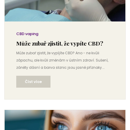
CBD vaping
Může zubař zjistit, že vypíte CBD?
Může zubař zjistit, že vypíjíte CBD? Ano - ne kvůli
zápachu, ale kvůli změnám v ústním zdraví. Sušení,
záněty dásní a barva sliznic jsou jasné příznaky.
Zjistěte, jak to ovlivňuje vaše zuby a co s tím dělat.
Číst více