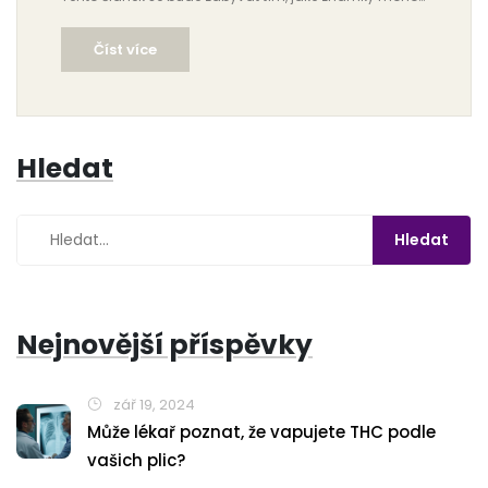
zubaři vidět v ústech kuřáků elektronických cigaret a
Číst více
na co si dát pozor, pokud tuto formu kouření
preferujete. Podíváme se také na to, jak může vaping
ovlivnit celkové zdraví ústní dutiny.
Hledat
Nejnovější příspěvky
zář 19, 2024
Může lékař poznat, že vapujete THC podle
vašich plic?